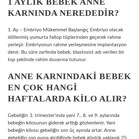
1 AYLIK BEBEK ANNE
KARNINDA NEREDEDIR?
1. Ay – Embriyo Mükemmel Başlangıç ​​Embriyo olacak
döllenmiş yumurta fallop tüplerinden geçerek rahme
yerleşir. Embriyonun rahme yerleşmesine implantasyon
denir. Bu süre zarfında bebek, blastosist adı verilen bir
top şeklinde rahim duvarına tutunur.
ANNE KARNINDAKI BEBEK
EN ÇOK HANGI
HAFTALARDA KILO ALIR?
Gebeliğin 3. trimester’ında yani 7., 8. ve 9. aylarında
bebeğin kilosunun giderek arttığı gözlemlenir. Yani
bebeğin kilosu gebeliğin son üç ayında artar. Anne
gebeliğin son ayına girdiğinde bebek günlük yaklaşık 25