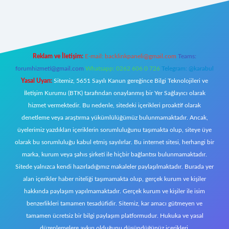
://betci.co/
ilbet
ilbet.casino
ilbet.online
betexper
betexper.xyz
elex
Reklam ve İletişim:
E-mail:
backlinkpaneli@gmail.com
Teams:
forumhizmeti@gmail.com
Whatsapp: 0262 606 0 726
Telegram: @karabul
Yasal Uyarı:
Sitemiz, 5651 Sayılı Kanun gereğince Bilgi Teknolojileri ve
İletişim Kurumu (BTK) tarafından onaylanmış bir Yer Sağlayıcı olarak
hizmet vermektedir. Bu nedenle, sitedeki içerikleri proaktif olarak
denetleme veya araştırma yükümlülüğümüz bulunmamaktadır. Ancak,
üyelerimiz yazdıkları içeriklerin sorumluluğunu taşımakta olup, siteye üye
olarak bu sorumluluğu kabul etmiş sayılırlar. Bu internet sitesi, herhangi bir
marka, kurum veya şahıs şirketi ile hiçbir bağlantısı bulunmamaktadır.
Sitede yalnızca kendi hazırladığımız makaleler paylaşılmaktadır. Burada yer
alan içerikler haber niteliği taşımamakta olup, gerçek kurum ve kişiler
hakkında paylaşım yapılmamaktadır. Gerçek kurum ve kişiler ile isim
benzerlikleri tamamen tesadüfidir. Sitemiz, kar amacı gütmeyen ve
tamamen ücretsiz bir bilgi paylaşım platformudur. Hukuka ve yasal
düzenlemelere aykırı olduğunu düşündüğünüz içerikleri,