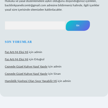
Hukuka ve yasal düzenlemelere aykırı olduğunu düşündüğünüz içerikleri,
backlinkpanelicomtr@gmail.com
adresine bildirmeniz halinde, ilgili içerikler
yasal süre içerisinde sitemizden kaldırılacaktır.
Arama
SON YORUMLAR
Faz Artı Mı Eksi Mi
için
admin
Faz Artı Mı Eksi Mi
için
Ertuğrul
Cezvede Güzel Kahve Nasıl Yapılır
için
admin
Cezvede Güzel Kahve Nasıl Yapılır
için
Sinan
Hamilelik Şüphesi Olan Spor Yapabilir Mi
için
admin