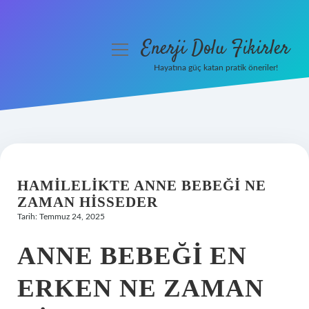
Enerji Dolu Fikirler
menüyü
aç
Hayatına güç katan pratik öneriler!
Anasayfa
Gizlilik Politikası
Yasal Uyarı
HAMILELIKTE ANNE BEBEĞI NE
Hakkımızda
ZAMAN HISSEDER
Tarih: Temmuz 24, 2025
ANNE BEBEĞI EN
ERKEN NE ZAMAN