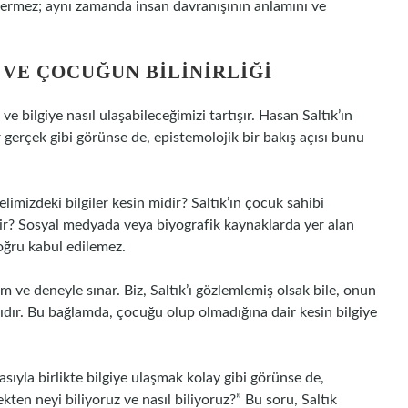
 vermez; aynı zamanda insan davranışının anlamını ve
 VE ÇOCUĞUN BILINIRLIĞI
 ve bilgiye nasıl ulaşabileceğimizi tartışır. Hasan Saltık’ın
gerçek gibi görünse de, epistemolojik bir bakış açısı bunu
limizdeki bilgiler kesin midir? Saltık’ın çocuk sahibi
dir? Sosyal medyada veya biyografik kaynaklarda yer alan
doğru kabul edilemez.
 ve deneyle sınar. Biz, Saltık’ı gözlemlemiş olsak bile, onun
lıdır. Bu bağlamda, çocuğu olup olmadığına dair kesin bilgiye
sıyla birlikte bilgiye ulaşmak kolay gibi görünse de,
kten neyi biliyoruz ve nasıl biliyoruz?” Bu soru, Saltık