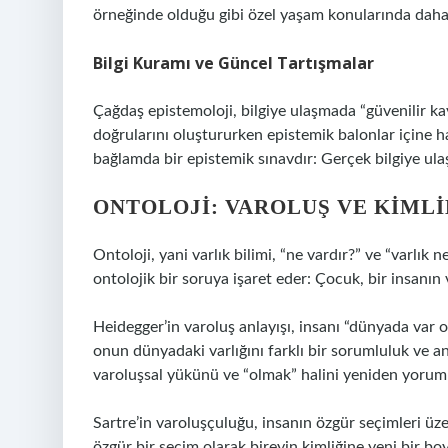
örneğinde olduğu gibi özel yaşam konularında daha
Bilgi Kuramı ve Güncel Tartışmalar
Çağdaş epistemoloji, bilgiye ulaşmada “güvenilir ka
doğrularını oluştururken epistemik balonlar içine ha
bağlamda bir epistemik sınavdır: Gerçek bilgiye 
ONTOLOJI: VAROLUŞ VE KIML
Ontoloji, yani varlık bilimi, “ne vardır?” ve “varlık 
ontolojik bir soruya işaret eder: Çocuk, bir insanın v
Heidegger’in varoluş anlayışı, insanı “dünyada var ol
onun dünyadaki varlığını farklı bir sorumluluk ve an
varoluşsal yükünü ve “olmak” halini yeniden yoruml
Sartre’in varoluşçuluğu, insanın özgür seçimleri ü
özgür bir seçim olarak bireyin kimliğine yeni bir b