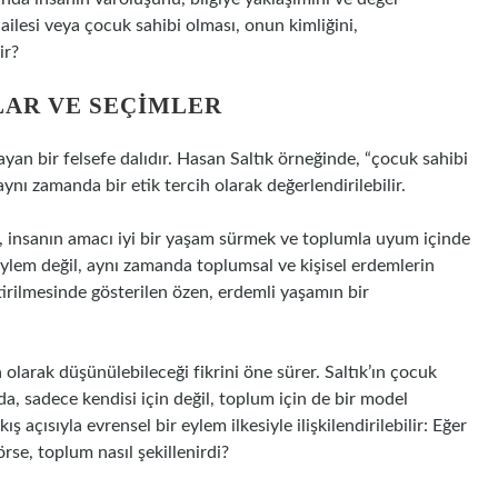
n ailesi veya çocuk sahibi olması, onun kimliğini,
ir?
LAR VE SEÇIMLER
ayan bir felsefe dalıdır. Hasan Saltık örneğinde, “çocuk sahibi
aynı zamanda bir etik tercih olarak değerlendirilebilir.
k, insanın amacı iyi bir yaşam sürmek ve toplumla uyum içinde
eylem değil, aynı zamanda toplumsal ve kişisel erdemlerin
tirilmesinde gösterilen özen, erdemli yaşamın bir
olarak düşünülebileceği fikrini öne sürer. Saltık’ın çocuk
a, sadece kendisi için değil, toplum için de bir model
 açısıyla evrensel bir eylem ilkesiyle ilişkilendirilebilir: Eğer
rse, toplum nasıl şekillenirdi?