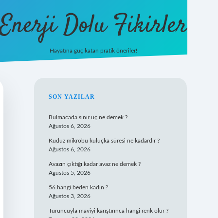
Enerji Dolu Fikirler
Hayatına güç katan pratik öneriler!
https://betci.co/
ilbet
ilbet.casino
ilbet.online
betexper
betexper.x
SIDEBAR
SON YAZILAR
Bulmacada sınır uç ne demek ?
Ağustos 6, 2026
Kuduz mikrobu kuluçka süresi ne kadardır ?
Ağustos 6, 2026
Avazın çıktığı kadar avaz ne demek ?
Ağustos 5, 2026
56 hangi beden kadın ?
Ağustos 3, 2026
Turuncuyla maviyi karıştırınca hangi renk olur ?