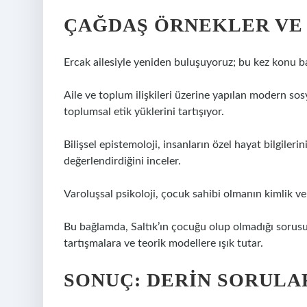
ÇAĞDAŞ ÖRNEKLER VE
Ercak ailesiyle yeniden buluşuyoruz; bu kez konu b
Aile ve toplum ilişkileri üzerine yapılan modern sos
toplumsal etik yüklerini tartışıyor.
Bilişsel epistemoloji, insanların özel hayat bilgilerin
değerlendirdiğini inceler.
Varoluşsal psikoloji, çocuk sahibi olmanın kimlik ve 
Bu bağlamda, Saltık’ın çocuğu olup olmadığı sorusu,
tartışmalara ve teorik modellere ışık tutar.
SONUÇ: DERIN SORULA