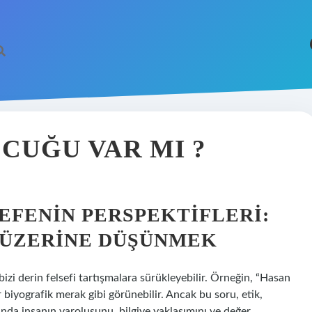
CUĞU VAR MI ?
EFENIN PERSPEKTIFLERI:
 ÜZERINE DÜŞÜNMEK
izi derin felsefi tartışmalara sürükleyebilir. Örneğin, “Hasan
r biyografik merak gibi görünebilir. Ancak bu soru, etik,
ında insanın varoluşunu, bilgiye yaklaşımını ve değer