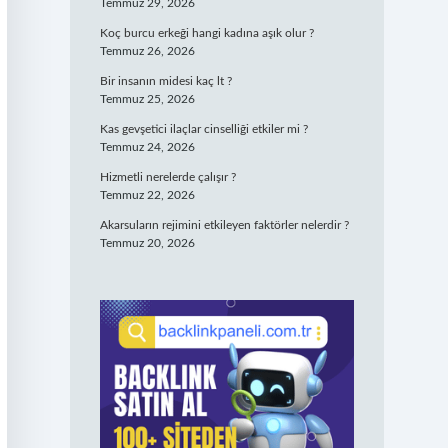
Temmuz 29, 2026
Koç burcu erkeği hangi kadına aşık olur ?
Temmuz 26, 2026
Bir insanın midesi kaç lt ?
Temmuz 25, 2026
Kas gevşetici ilaçlar cinselliği etkiler mi ?
Temmuz 24, 2026
Hizmetli nerelerde çalışır ?
Temmuz 22, 2026
Akarsuların rejimini etkileyen faktörler nelerdir ?
Temmuz 20, 2026