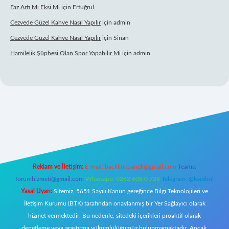
Faz Artı Mı Eksi Mi
için
Ertuğrul
Cezvede Güzel Kahve Nasıl Yapılır
için
admin
Cezvede Güzel Kahve Nasıl Yapılır
için
Sinan
Hamilelik Şüphesi Olan Spor Yapabilir Mi
için
admin
s://betci.co/
ilbet
ilbet.casino
ilbet.online
betexper
betexper.xyz
elex
Reklam ve İletişim:
E-mail:
backlinkpaneli@gmail.com
Teams:
forumhizmeti@gmail.com
Whatsapp: 0262 606 0 726
Telegram: @karabul
Yasal Uyarı:
Sitemiz, 5651 Sayılı Kanun gereğince Bilgi Teknolojileri ve
İletişim Kurumu (BTK) tarafından onaylanmış bir Yer Sağlayıcı olarak
hizmet vermektedir. Bu nedenle, sitedeki içerikleri proaktif olarak
denetleme veya araştırma yükümlülüğümüz bulunmamaktadır. Ancak,