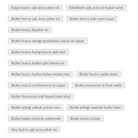
Aslan burcu aşk acısı çeker mi
Erkeklerin aşk acısı ne kadar sürer
İkizler burcu aşk acısı çeker mi
İkizler burcu askı nasıl yaşar
İkizler burcu bipolar mı
İkizler burcu erkeği ayrıldıktan sonra ne yapar
İkizler burcu hangi burca aşık olur
İkizler burcu kadını geri döner mi
İkizler burcu kadını kolay unutur mu
İkizler burcu sadık mıdır
İkizler burcu sinirlenince ne yapar
İkizler burcunun 6 hissi nedir
İkizler burcunun ask hayati nasıl olur
İkizler erkeği çabuk unutur mu
İkizler erkeği nasıl bir kadın ister
İkizler kadını kiminle evlenmeli
İkizler kimle anlaşır
Koç burcu aşk acısı çeker mi