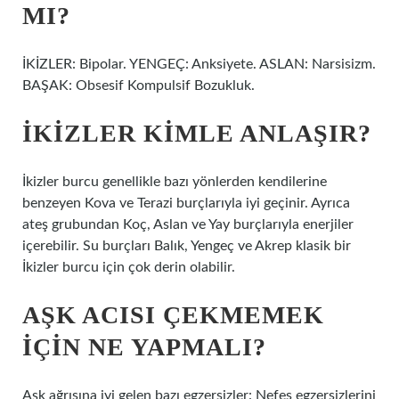
MI?
İKİZLER: Bipolar. YENGEÇ: Anksiyete. ASLAN: Narsisizm.
BAŞAK: Obsesif Kompulsif Bozukluk.
İKIZLER KIMLE ANLAŞIR?
İkizler burcu genellikle bazı yönlerden kendilerine
benzeyen Kova ve Terazi burçlarıyla iyi geçinir. Ayrıca
ateş grubundan Koç, Aslan ve Yay burçlarıyla enerjiler
içerebilir. Su burçları Balık, Yengeç ve Akrep klasik bir
İkizler burcu için çok derin olabilir.
AŞK ACISI ÇEKMEMEK
IÇIN NE YAPMALI?
Aşk ağrısına iyi gelen bazı egzersizler: Nefes egzersizlerini