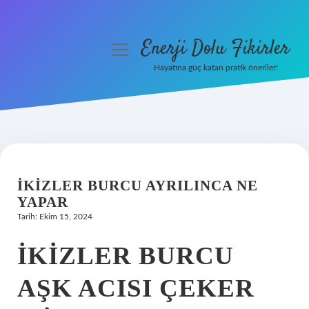
Enerji Dolu Fikirler
menüyü
aç
Hayatına güç katan pratik öneriler!
Anasayfa
Gizlilik Politikası
Yasal Uyarı
İKIZLER BURCU AYRILINCA NE
Hakkımızda
YAPAR
Tarih: Ekim 15, 2024
İKIZLER BURCU
AŞK ACISI ÇEKER