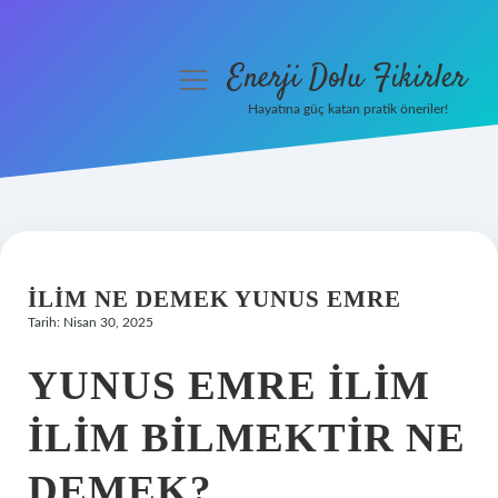
Enerji Dolu Fikirler
menüyü
aç
Hayatına güç katan pratik öneriler!
Anasayfa
Gizlilik Politikası
Yasal Uyarı
İLIM NE DEMEK YUNUS EMRE
Hakkımızda
Tarih: Nisan 30, 2025
YUNUS EMRE ILIM
ILIM BILMEKTIR NE
DEMEK?