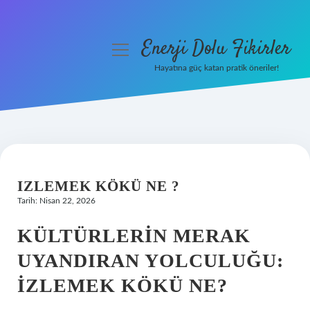
Enerji Dolu Fikirler
menüyü
aç
Hayatına güç katan pratik öneriler!
Anasayfa
Gizlilik Politikası
Yasal Uyarı
IZLEMEK KÖKÜ NE ?
Hakkımızda
Tarih: Nisan 22, 2026
KÜLTÜRLERIN MERAK
UYANDIRAN YOLCULUĞU:
İZLEMEK KÖKÜ NE?