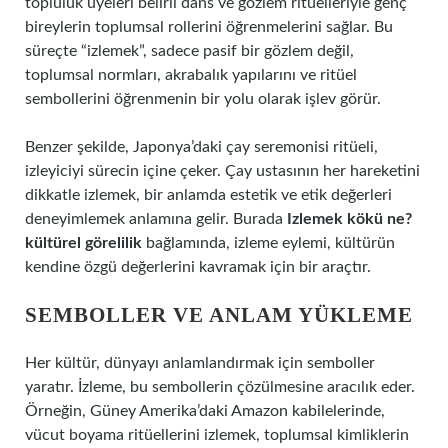
topluluk üyeleri belirli dans ve gözlem ritüelleriyle genç
bireylerin toplumsal rollerini öğrenmelerini sağlar. Bu
süreçte “izlemek”, sadece pasif bir gözlem değil,
toplumsal normları, akrabalık yapılarını ve ritüel
sembollerini öğrenmenin bir yolu olarak işlev görür.
Benzer şekilde, Japonya’daki çay seremonisi ritüeli,
izleyiciyi sürecin içine çeker. Çay ustasının her hareketini
dikkatle izlemek, bir anlamda estetik ve etik değerleri
deneyimlemek anlamına gelir. Burada
Izlemek kökü ne?
kültürel görelilik
bağlamında, izleme eylemi, kültürün
kendine özgü değerlerini kavramak için bir araçtır.
SEMBOLLER VE ANLAM YÜKLEME
Her kültür, dünyayı anlamlandırmak için semboller
yaratır. İzleme, bu sembollerin çözülmesine aracılık eder.
Örneğin, Güney Amerika’daki Amazon kabilelerinde,
vücut boyama ritüellerini izlemek, toplumsal kimliklerin