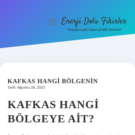
Enerji Dolu Fikirler
menüyü
aç
Hayatına güç katan pratik öneriler!
Anasayfa
Gizlilik Politikası
Yasal Uyarı
KAFKAS HANGI BÖLGENIN
Hakkımızda
Tarih: Ağustos 28, 2025
KAFKAS HANGI
BÖLGEYE AIT?