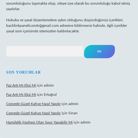
sorumluluğunu taşımakta olup, siteye üye olarak bu sorumluluğu kabul etmiş
sayılırlar.
Hukuka ve yasal düzenlemelere aykırı olduğunu düşündüğünüz içerikleri,
backlinkpanelicomtr@gmail.com
adresine bildirmeniz halinde, ilgili içerikler
yasal süre içerisinde sitemizden kaldırılacaktır.
Arama
SON YORUMLAR
Faz Artı Mı Eksi Mi
için
admin
Faz Artı Mı Eksi Mi
için
Ertuğrul
Cezvede Güzel Kahve Nasıl Yapılır
için
admin
Cezvede Güzel Kahve Nasıl Yapılır
için
Sinan
Hamilelik Şüphesi Olan Spor Yapabilir Mi
için
admin