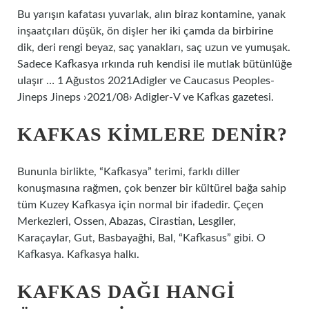
Bu yarışın kafatası yuvarlak, alın biraz kontamine, yanak
inşaatçıları düşük, ön dişler her iki çamda da birbirine
dik, deri rengi beyaz, saç yanakları, saç uzun ve yumuşak.
Sadece Kafkasya ırkında ruh kendisi ile mutlak bütünlüğe
ulaşır … 1 Ağustos 2021Adigler ve Caucasus Peoples-
Jineps Jineps ›2021/08› Adigler-V ve Kafkas gazetesi.
KAFKAS KIMLERE DENIR?
Bununla birlikte, “Kafkasya” terimi, farklı diller
konuşmasına rağmen, çok benzer bir kültürel bağa sahip
tüm Kuzey Kafkasya için normal bir ifadedir. Çeçen
Merkezleri, Ossen, Abazas, Cirastian, Lesgiler,
Karaçaylar, Gut, Basbayağhi, Bal, “Kafkasus” gibi. O
Kafkasya. Kafkasya halkı.
KAFKAS DAĞI HANGI