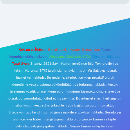
://betci.co/
ilbet
ilbet.casino
ilbet.online
betexper
betexper.xyz
elex
Reklam ve İletişim:
E-mail:
backlinkpaneli@gmail.com
Teams:
forumhizmeti@gmail.com
Whatsapp: 0262 606 0 726
Telegram: @karabul
Yasal Uyarı:
Sitemiz, 5651 Sayılı Kanun gereğince Bilgi Teknolojileri ve
İletişim Kurumu (BTK) tarafından onaylanmış bir Yer Sağlayıcı olarak
hizmet vermektedir. Bu nedenle, sitedeki içerikleri proaktif olarak
denetleme veya araştırma yükümlülüğümüz bulunmamaktadır. Ancak,
üyelerimiz yazdıkları içeriklerin sorumluluğunu taşımakta olup, siteye üye
olarak bu sorumluluğu kabul etmiş sayılırlar. Bu internet sitesi, herhangi bir
marka, kurum veya şahıs şirketi ile hiçbir bağlantısı bulunmamaktadır.
Sitede yalnızca kendi hazırladığımız makaleler paylaşılmaktadır. Burada yer
alan içerikler haber niteliği taşımamakta olup, gerçek kurum ve kişiler
hakkında paylaşım yapılmamaktadır. Gerçek kurum ve kişiler ile isim