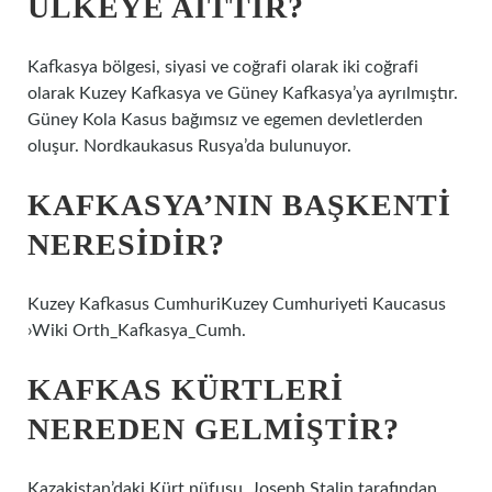
ÜLKEYE AITTIR?
Kafkasya bölgesi, siyasi ve coğrafi olarak iki coğrafi
olarak Kuzey Kafkasya ve Güney Kafkasya’ya ayrılmıştır.
Güney Kola Kasus bağımsız ve egemen devletlerden
oluşur. Nordkaukasus Rusya’da bulunuyor.
KAFKASYA’NIN BAŞKENTI
NERESIDIR?
Kuzey Kafkasus CumhuriKuzey Cumhuriyeti Kaucasus
›Wiki Orth_Kafkasya_Cumh.
KAFKAS KÜRTLERI
NEREDEN GELMIŞTIR?
Kazakistan’daki Kürt nüfusu, Joseph Stalin tarafından