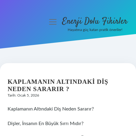
Enerji Dolu Fikirler
menüyü
aç
Hayatına güç katan pratik öneriler!
Anasayfa
Gizlilik Politikası
Yasal Uyarı
KAPLAMANIN ALTINDAKI DIŞ
Hakkımızda
NEDEN SARARIR ?
Tarih: Ocak 5, 2026
Kaplamanın Altındaki Diş Neden Sararır?
Dişler, İnsanın En Büyük Sırrı Mıdır?