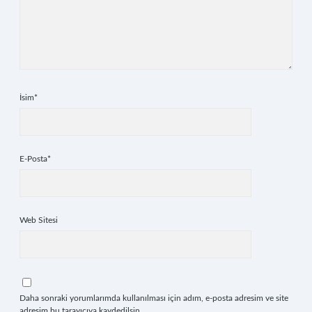
İsim*
E-Posta*
Web Sitesi
Daha sonraki yorumlarımda kullanılması için adım, e-posta adresim ve site
adresim bu tarayıcıya kaydedilsin.