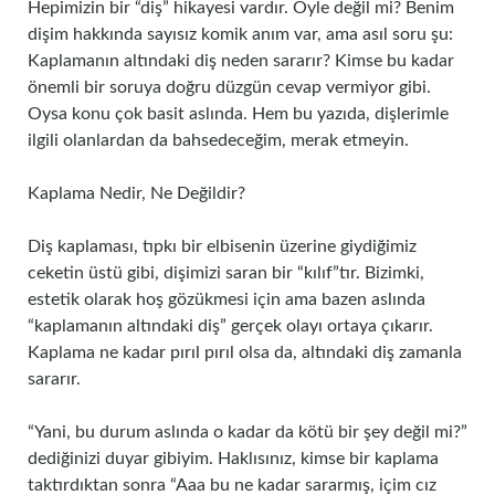
Hepimizin bir “diş” hikayesi vardır. Öyle değil mi? Benim
dişim hakkında sayısız komik anım var, ama asıl soru şu:
Kaplamanın altındaki diş neden sararır? Kimse bu kadar
önemli bir soruya doğru düzgün cevap vermiyor gibi.
Oysa konu çok basit aslında. Hem bu yazıda, dişlerimle
ilgili olanlardan da bahsedeceğim, merak etmeyin.
Kaplama Nedir, Ne Değildir?
Diş kaplaması, tıpkı bir elbisenin üzerine giydiğimiz
ceketin üstü gibi, dişimizi saran bir “kılıf”tır. Bizimki,
estetik olarak hoş gözükmesi için ama bazen aslında
“kaplamanın altındaki diş” gerçek olayı ortaya çıkarır.
Kaplama ne kadar pırıl pırıl olsa da, altındaki diş zamanla
sararır.
“Yani, bu durum aslında o kadar da kötü bir şey değil mi?”
dediğinizi duyar gibiyim. Haklısınız, kimse bir kaplama
taktırdıktan sonra “Aaa bu ne kadar sararmış, içim cız