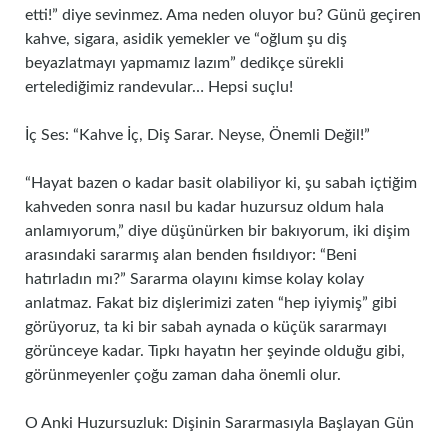
etti!” diye sevinmez. Ama neden oluyor bu? Günü geçiren
kahve, sigara, asidik yemekler ve “oğlum şu diş
beyazlatmayı yapmamız lazım” dedikçe sürekli
ertelediğimiz randevular… Hepsi suçlu!
İç Ses: “Kahve İç, Diş Sarar. Neyse, Önemli Değil!”
“Hayat bazen o kadar basit olabiliyor ki, şu sabah içtiğim
kahveden sonra nasıl bu kadar huzursuz oldum hala
anlamıyorum,” diye düşünürken bir bakıyorum, iki dişim
arasındaki sararmış alan benden fısıldıyor: “Beni
hatırladın mı?” Sararma olayını kimse kolay kolay
anlatmaz. Fakat biz dişlerimizi zaten “hep iyiymiş” gibi
görüyoruz, ta ki bir sabah aynada o küçük sararmayı
görünceye kadar. Tıpkı hayatın her şeyinde olduğu gibi,
görünmeyenler çoğu zaman daha önemli olur.
O Anki Huzursuzluk: Dişinin Sararmasıyla Başlayan Gün