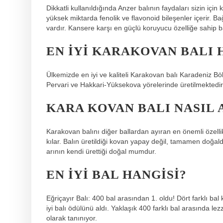
Dikkatli kullanıldığında Anzer balının faydaları sizin için
yüksek miktarda fenolik ve flavonoid bileşenler içerir. Bağ
vardır. Kansere karşı en güçlü koruyucu özelliğe sahip b
EN IYI KARAKOVAN BALI 
Ülkemizde en iyi ve kaliteli Karakovan balı Karadeniz Bölg
Pervari ve Hakkari-Yüksekova yörelerinde üretilmektedir
KARA KOVAN BALI NASIL 
Karakovan balını diğer ballardan ayıran en önemli özellik
kılar. Balın üretildiği kovan yapay değil, tamamen doğaldı
arının kendi ürettiği doğal mumdur.
EN IYI BAL HANGISI?
Eğriçayır Balı: 400 bal arasından 1. oldu! Dört farklı bal
iyi balı ödülünü aldı. Yaklaşık 400 farklı bal arasında lez
olarak tanınıyor.