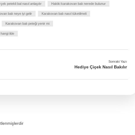
çek petekli bal nasıl anlaşılır
Hakiki karakovan balı nerede bulunur
van balı neye iyi gelir
Karakovan balı nasıl tüketilmeli
Karakovan balı peteği yenir mi
 hangi ilde
Sonraki Yazı
Hediye Çiçek Nasıl Bakılır
etlenmişlerdir