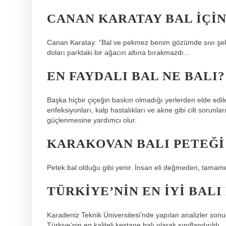
CANAN KARATAY BAL IÇIN
Canan Karatay: “Bal ve pekmez benim gözümde sıvı şeker
doları parktaki bir ağacın altına bırakmazdı…
EN FAYDALI BAL NE BALI?
Başka hiçbir çiçeğin baskın olmadığı yerlerden elde edile
enfeksiyonları, kalp hastalıkları ve akne gibi cilt sorunla
güçlenmesine yardımcı olur.
KARAKOVAN BALI PETEĞI
Petek bal olduğu gibi yenir. İnsan eli değmeden, tamamen
TÜRKIYE’NIN EN IYI BALI
Karadeniz Teknik Üniversitesi’nde yapılan analizler son
Türkiye’nin en kaliteli kestane balı olarak sınıflandırıldı.