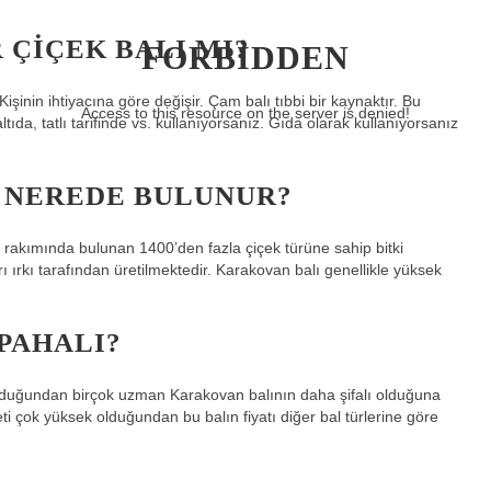
 ÇIÇEK BALI MI?
FORBIDDEN
işinin ihtiyacına göre değişir. Çam balı tıbbi bir kaynaktır. Bu
Access to this resource on the server is denied!
tıda, tatlı tarifinde vs. kullanıyorsanız. Gıda olarak kullanıyorsanız
 NEREDE BULUNUR?
 rakımında bulunan 1400’den fazla çiçek türüne sahip bitki
 ırkı tarafından üretilmektedir. Karakovan balı genellikle yüksek
PAHALI?
ip olduğundan birçok uzman Karakovan balının daha şifalı olduğuna
ti çok yüksek olduğundan bu balın fiyatı diğer bal türlerine göre