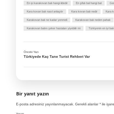
En iyi karakovan balı hangi ildedir
En şifalı bal hangi bal
Ger
Kara kovan balı nasıl anlaşılır
Kara kovan balı nedir
Kara ko
Karakovan balı ne kadar yenmeli
Karakovan balı neden pahalı
Karakovan balını şeker hastaları yiyebilir mi
Türkiyenin en iyi balı
Önceki Yazı
Türkiyede Kaç Tane Turist Rehberi Var
Bir yanıt yazın
E-posta adresiniz yayınlanmayacak.
Gerekli alanlar
*
ile işar
Yorum