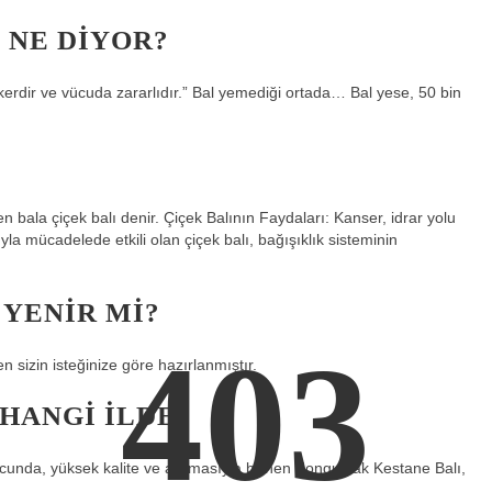
 NE DIYOR?
dir ve vücuda zararlıdır.” Bal yemediği ortada… Bal yese, 50 bin
n bala çiçek balı denir. Çiçek Balının Faydaları: Kanser, idrar yolu
rıyla mücadelede etkili olan çiçek balı, bağışıklık sisteminin
 YENIR MI?
403
 sizin isteğinize göre hazırlanmıştır.
 HANGI ILDE?
ucunda, yüksek kalite ve aromasıyla bilinen Zonguldak Kestane Balı,