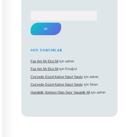
Arama
SON YORUMLAR
Faz Artı Mı Eksi Mi
için
admin
Faz Artı Mı Eksi Mi
için
Ertuğrul
Cezvede Güzel Kahve Nasıl Yapılır
için
admin
Cezvede Güzel Kahve Nasıl Yapılır
için
Sinan
Hamilelik Şüphesi Olan Spor Yapabilir Mi
için
admin