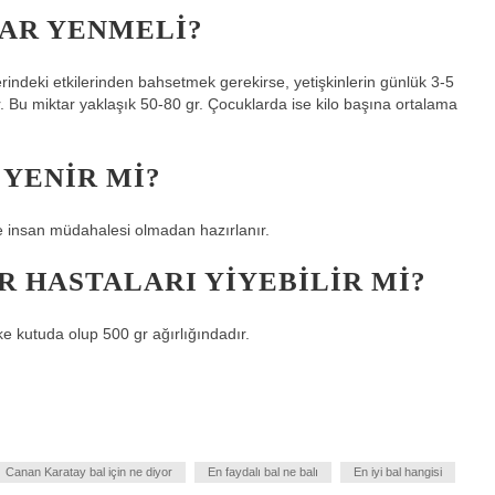
AR YENMELI?
erindeki etkilerinden bahsetmek gerekirse, yetişkinlerin günlük 3-5
r. Bu miktar yaklaşık 50-80 gr. Çocuklarda ise kilo başına ortalama
 YENIR MI?
 ve insan müdahalesi olmadan hazırlanır.
 HASTALARI YIYEBILIR MI?
eke kutuda olup 500 gr ağırlığındadır.
Canan Karatay bal için ne diyor
En faydalı bal ne balı
En iyi bal hangisi