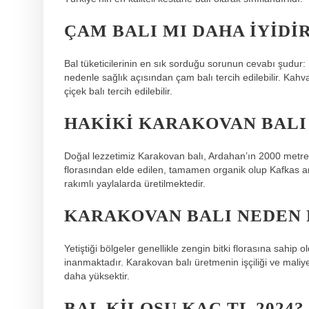
ÇAM BALI MI DAHA IYIDIR
Bal tüketicilerinin en sık sorduğu sorunun cevabı şudur: K
nedenle sağlık açısından çam balı tercih edilebilir. Kahval
çiçek balı tercih edilebilir.
HAKIKI KARAKOVAN BALI
Doğal lezzetimiz Karakovan balı, Ardahan’ın 2000 metre
florasından elde edilen, tamamen organik olup Kafkas arı
rakımlı yaylalarda üretilmektedir.
KARAKOVAN BALI NEDEN 
Yetiştiği bölgeler genellikle zengin bitki florasına sah
inanmaktadır. Karakovan balı üretmenin işçiliği ve maliye
daha yüksektir.
BAL KILOSU KAÇ TL 2024?