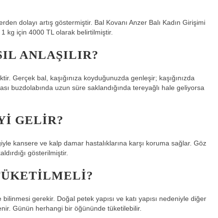
plerden dolayı artış göstermiştir. Bal Kovanı Anzer Balı Kadın Girişimi
 1 kg için 4000 TL olarak belirtilmiştir.
IL ANLAŞILIR?
ir. Gerçek bal, kaşığınıza koyduğunuzda genleşir; kaşığınızda
reması buzdolabında uzun süre saklandığında tereyağlı hale geliyorsa
YI GELIR?
riğiyle kansere ve kalp damar hastalıklarına karşı koruma sağlar. Göz
ldırdığı gösterilmiştir.
TÜKETILMELI?
e bilinmesi gerekir. Doğal petek yapısı ve katı yapısı nedeniyle diğer
yenir. Günün herhangi bir öğününde tüketilebilir.