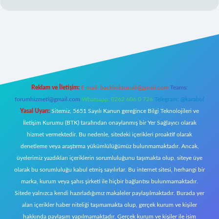
nlı
Reklam ve İletişim:
E-mail:
backlinkpaneli@gmail.com
Teams:
forumhizmeti@gmail.com
Whatsapp: 0262 606 0 726
Telegram: @karabul
Yasal Uyarı:
Sitemiz, 5651 Sayılı Kanun gereğince Bilgi Teknolojileri ve
İletişim Kurumu (BTK) tarafından onaylanmış bir Yer Sağlayıcı olarak
hizmet vermektedir. Bu nedenle, sitedeki içerikleri proaktif olarak
denetleme veya araştırma yükümlülüğümüz bulunmamaktadır. Ancak,
üyelerimiz yazdıkları içeriklerin sorumluluğunu taşımakta olup, siteye üye
olarak bu sorumluluğu kabul etmiş sayılırlar. Bu internet sitesi, herhangi bir
marka, kurum veya şahıs şirketi ile hiçbir bağlantısı bulunmamaktadır.
Sitede yalnızca kendi hazırladığımız makaleler paylaşılmaktadır. Burada yer
alan içerikler haber niteliği taşımamakta olup, gerçek kurum ve kişiler
hakkında paylaşım yapılmamaktadır. Gerçek kurum ve kişiler ile isim