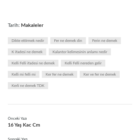
Tarih:
Makaleler
Dikte ettirmek nedir
Fer ne demek din
Ferin ne demek
K ifadesi ne demek
Kalantor kelimesinin anlamı nedir
Kelli Felli ifadesi ne demek
Kelli Felli nereden gelir
Kelli mi felli mi
Ker fer ne demek
Ker ve fer ne demek
Kerli ne demek TDK
Önceki Yazı
16 Yaş Kac Cm
Sonraki Yazı