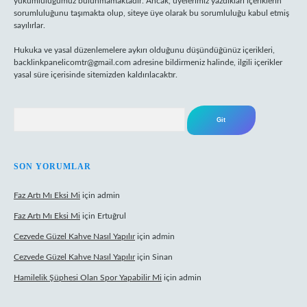
yükümlülüğümüz bulunmamaktadır. Ancak, üyelerimiz yazdıkları içeriklerin
sorumluluğunu taşımakta olup, siteye üye olarak bu sorumluluğu kabul etmiş
sayılırlar.
Hukuka ve yasal düzenlemelere aykırı olduğunu düşündüğünüz içerikleri,
backlinkpanelicomtr@gmail.com
adresine bildirmeniz halinde, ilgili içerikler
yasal süre içerisinde sitemizden kaldırılacaktır.
Arama
SON YORUMLAR
Faz Artı Mı Eksi Mi
için
admin
Faz Artı Mı Eksi Mi
için
Ertuğrul
Cezvede Güzel Kahve Nasıl Yapılır
için
admin
Cezvede Güzel Kahve Nasıl Yapılır
için
Sinan
Hamilelik Şüphesi Olan Spor Yapabilir Mi
için
admin