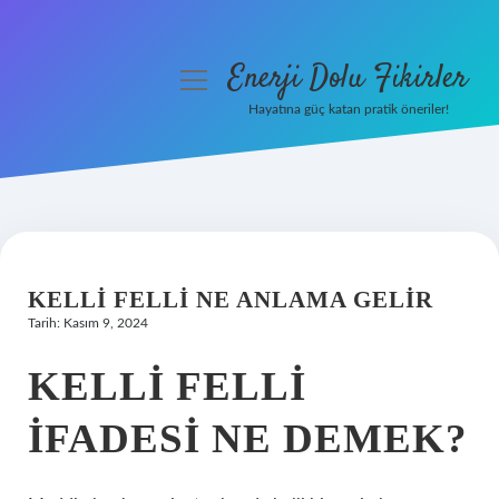
Enerji Dolu Fikirler
menüyü
aç
Hayatına güç katan pratik öneriler!
Anasayfa
Gizlilik Politikası
Yasal Uyarı
KELLI FELLI NE ANLAMA GELIR
Hakkımızda
Tarih: Kasım 9, 2024
KELLI FELLI
IFADESI NE DEMEK?