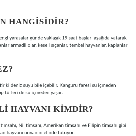
N HANGISIDIR?
ngi yarasalar günde yaklaşık 19 saat başları aşağıda yatarak
ar armadillolar, keseli sıçanlar, tembel hayvanlar, kaplanlar
EZ?
ir ki deniz suyu bile içebilir. Kanguru faresi su içmeden
op türleri de su içmeden yaşar.
LI HAYVANI KIMDIR?
imsahı, Nil timsahı, Amerikan timsahı ve Filipin timsahı gibi
rgan hayvanı unvanını elinde tutuyor.