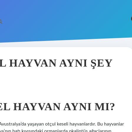
L HAYVAN AYNI ŞEY
L HAYVAN AYNI MI?
Avustralya’da yaşayan otçul keseli hayvanlardır. Bu hayvanlar
ya’nın batı kıyısındaki ormanlarda okaliptüs ağaçlarının