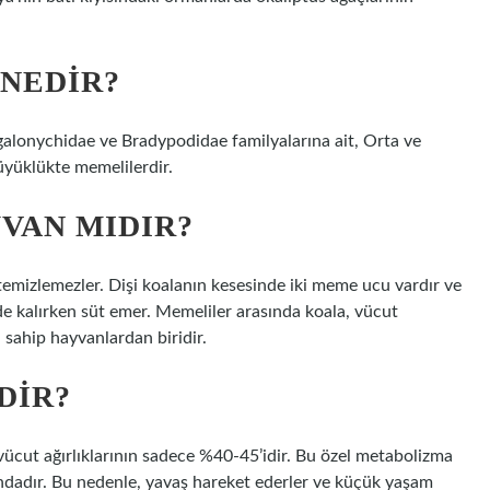
 NEDIR?
alonychidae ve Bradypodidae familyalarına ait, Orta ve
yüklükte memelilerdir.
VAN MIDIR?
 temizlemezler. Dişi koalanın kesesinde iki meme ucu vardır ve
e kalırken süt emer. Memeliler arasında koala, vücut
 sahip hayvanlardan biridir.
DIR?
vücut ağırlıklarının sadece %40-45’idir. Bu özel metabolizma
ndadır. Bu nedenle, yavaş hareket ederler ve küçük yaşam