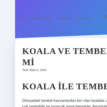
Anasayfa
Gizlilik Politikası
Yasal Uyarı
Hakkımızda
KOALA VE TEMBE
MI
Tarih: Ekim 3, 2024
KOALA ILE TEMBE
Dünyadaki tembel hayvanlardan biri olan koalalar, 
çok sevimlidir ve oyuncak ayıya benzerler. Avustral