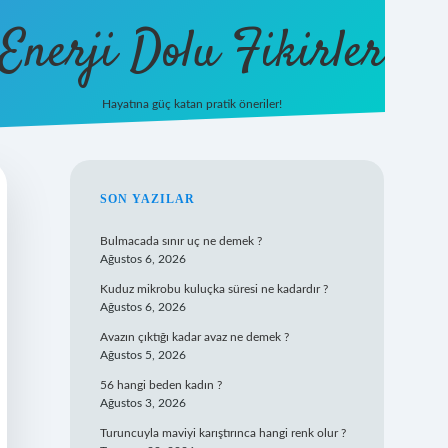
Enerji Dolu Fikirler
Hayatına güç katan pratik öneriler!
https://b
SIDEBAR
SON YAZILAR
Bulmacada sınır uç ne demek ?
Ağustos 6, 2026
Kuduz mikrobu kuluçka süresi ne kadardır ?
Ağustos 6, 2026
Avazın çıktığı kadar avaz ne demek ?
Ağustos 5, 2026
56 hangi beden kadın ?
Ağustos 3, 2026
Turuncuyla maviyi karıştırınca hangi renk olur ?