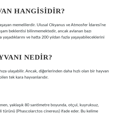
VAN HANGISIDIR?
aşayan memelilerdir. Ulusal Okyanus ve Atmosfer İdaresi’ne
aşam beklentisi bilinmemektedir, ancak avlanan bazı
a yaşadıklarını ve hatta 200 yıldan fazla yaşayabileceklerini
YVANI NEDIR?
hıza ulaşabilir. Ancak, diğerlerinden daha hızlı olan bir hayvan
bilen tek kara hayvanlarıdır.
lenen, yaklaşık 80 santimetre boyunda, otçul, kuyruksuz,
eli türünü (Phascolarctos cinereus) ifade eder. Bu kelime