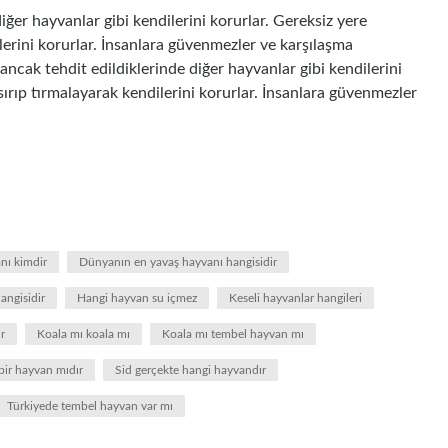
diğer hayvanlar gibi kendilerini korurlar. Gereksiz yere
lerini korurlar. İnsanlara güvenmezler ve karşılaşma
ancak tehdit edildiklerinde diğer hayvanlar gibi kendilerini
sırıp tırmalayarak kendilerini korurlar. İnsanlara güvenmezler
nı kimdir
Dünyanın en yavaş hayvanı hangisidir
angisidir
Hangi hayvan su içmez
Keseli hayvanlar hangileri
r
Koala mı koala mı
Koala mı tembel hayvan mı
bir hayvan mıdır
Sid gerçekte hangi hayvandır
Türkiyede tembel hayvan var mı