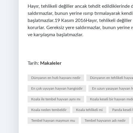
Hayır, tehlikeli değiller ancak tehdit edildiklerinde 
saldırmazlar, bunun yerine ısırıp tırmalayarak kendi
başlatmazlar.19 Kasım 2016Hayır, tehlikeli değiller 
korurlar. Gereksiz yere saldırmazlar, bunun yerine ı
ve karşılaşma başlatmazlar.
Tarih:
Makaleler
Dünyanın en hızlı hayvanı nedir
Dünyanın en tehlikeli hayva
En çok uyuyan hayvan hangisidir
En uzun yasayan hayvan h
Koala ile tembel hayvan aynı mı
Koala keseli bir hayvan mıdı
Koala neden tembeldir
Koala tehlikeli mi
Panda keseli 
Tembel hayvan maymun mu
Tembel hayvanın adı nedir