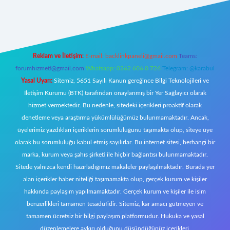
ttps://betci.co/
ilbet
ilbet.casino
ilbet.online
betexper
betexper.xyz
Reklam ve İletişim:
E-mail:
backlinkpaneli@gmail.com
Teams:
forumhizmeti@gmail.com
Whatsapp: 0262 606 0 726
Telegram: @karabul
Yasal Uyarı:
Sitemiz, 5651 Sayılı Kanun gereğince Bilgi Teknolojileri ve
İletişim Kurumu (BTK) tarafından onaylanmış bir Yer Sağlayıcı olarak
hizmet vermektedir. Bu nedenle, sitedeki içerikleri proaktif olarak
denetleme veya araştırma yükümlülüğümüz bulunmamaktadır. Ancak,
üyelerimiz yazdıkları içeriklerin sorumluluğunu taşımakta olup, siteye üye
olarak bu sorumluluğu kabul etmiş sayılırlar. Bu internet sitesi, herhangi bir
marka, kurum veya şahıs şirketi ile hiçbir bağlantısı bulunmamaktadır.
Sitede yalnızca kendi hazırladığımız makaleler paylaşılmaktadır. Burada yer
alan içerikler haber niteliği taşımamakta olup, gerçek kurum ve kişiler
hakkında paylaşım yapılmamaktadır. Gerçek kurum ve kişiler ile isim
benzerlikleri tamamen tesadüfidir. Sitemiz, kar amacı gütmeyen ve
tamamen ücretsiz bir bilgi paylaşım platformudur. Hukuka ve yasal
düzenlemelere aykırı olduğunu düşündüğünüz içerikleri,