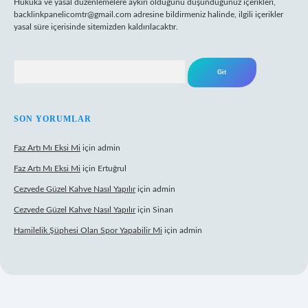
Hukuka ve yasal düzenlemelere aykırı olduğunu düşündüğünüz içerikleri,
backlinkpanelicomtr@gmail.com
adresine bildirmeniz halinde, ilgili içerikler
yasal süre içerisinde sitemizden kaldırılacaktır.
Arama
SON YORUMLAR
Faz Artı Mı Eksi Mi
için
admin
Faz Artı Mı Eksi Mi
için
Ertuğrul
Cezvede Güzel Kahve Nasıl Yapılır
için
admin
Cezvede Güzel Kahve Nasıl Yapılır
için
Sinan
Hamilelik Şüphesi Olan Spor Yapabilir Mi
için
admin