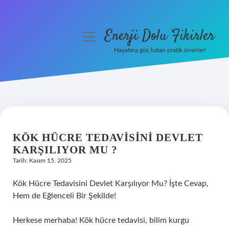
Enerji Dolu Fikirler
menüyü
aç
Hayatına güç katan pratik öneriler!
Anasayfa
Gizlilik Politikası
Yasal Uyarı
KÖK HÜCRE TEDAVISINI DEVLET
Hakkımızda
KARŞILIYOR MU ?
Tarih: Kasım 15, 2025
Kök Hücre Tedavisini Devlet Karşılıyor Mu? İşte Cevap,
Hem de Eğlenceli Bir Şekilde!
Herkese merhaba! Kök hücre tedavisi, bilim kurgu