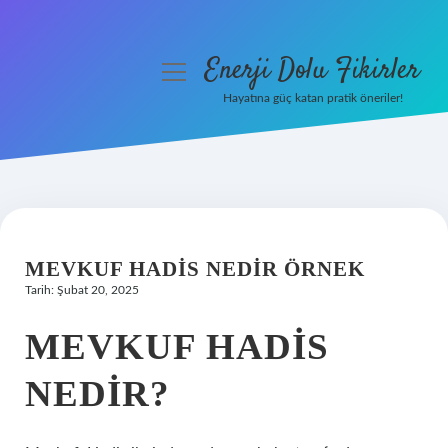
Enerji Dolu Fikirler
menüyü
aç
Hayatına güç katan pratik öneriler!
Anasayfa
Gizlilik Politikası
Yasal Uyarı
MEVKUF HADIS NEDIR ÖRNEK
Hakkımızda
Tarih: Şubat 20, 2025
MEVKUF HADIS
NEDIR?