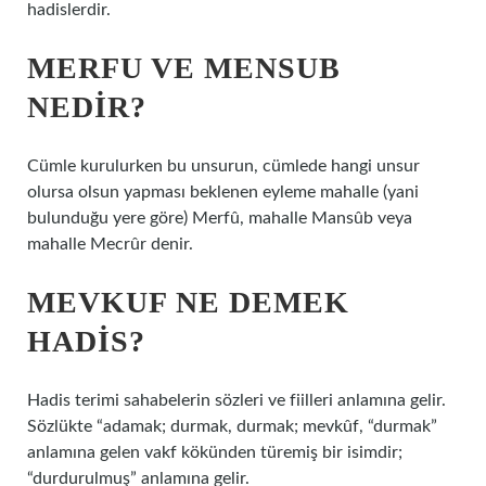
hadislerdir.
MERFU VE MENSUB
NEDIR?
Cümle kurulurken bu unsurun, cümlede hangi unsur
olursa olsun yapması beklenen eyleme mahalle (yani
bulunduğu yere göre) Merfû, mahalle Mansûb veya
mahalle Mecrûr denir.
MEVKUF NE DEMEK
HADIS?
Hadis terimi sahabelerin sözleri ve fiilleri anlamına gelir.
Sözlükte “adamak; durmak, durmak; mevkûf, “durmak”
anlamına gelen vakf kökünden türemiş bir isimdir;
“durdurulmuş” anlamına gelir.