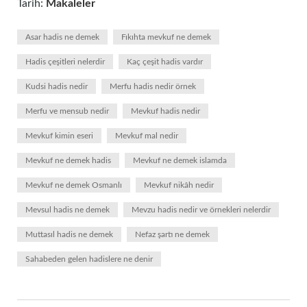
Tarih:
Makaleler
Asar hadis ne demek
Fıkıhta mevkuf ne demek
Hadis çeşitleri nelerdir
Kaç çeşit hadis vardır
Kudsi hadis nedir
Merfu hadis nedir örnek
Merfu ve mensub nedir
Mevkuf hadis nedir
Mevkuf kimin eseri
Mevkuf mal nedir
Mevkuf ne demek hadis
Mevkuf ne demek islamda
Mevkuf ne demek Osmanlı
Mevkuf nikâh nedir
Mevsul hadis ne demek
Mevzu hadis nedir ve örnekleri nelerdir
Muttasıl hadis ne demek
Nefaz şartı ne demek
Sahabeden gelen hadislere ne denir