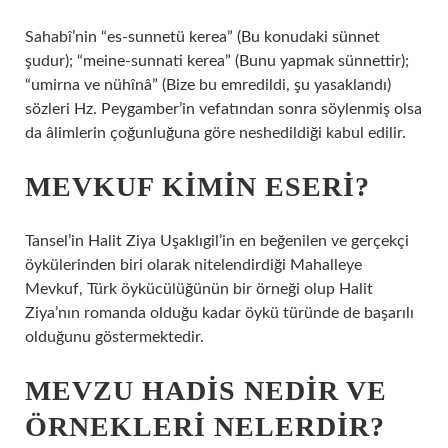
Sahabî’nin “es-sunnetü kerea” (Bu konudaki sünnet
şudur); “meine-sunnati kerea” (Bunu yapmak sünnettir);
“umirna ve nühînâ” (Bize bu emredildi, şu yasaklandı)
sözleri Hz. Peygamber’in vefatından sonra söylenmiş olsa
da âlimlerin çoğunluğuna göre neshedildiği kabul edilir.
MEVKUF KIMIN ESERI?
Tansel’in Halit Ziya Uşaklıgil’in en beğenilen ve gerçekçi
öykülerinden biri olarak nitelendirdiği Mahalleye
Mevkuf, Türk öykücülüğünün bir örneği olup Halit
Ziya’nın romanda olduğu kadar öykü türünde de başarılı
olduğunu göstermektedir.
MEVZU HADIS NEDIR VE
ÖRNEKLERI NELERDIR?