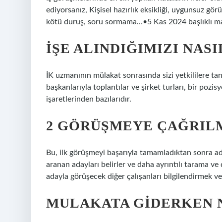
ediyorsanız, Kişisel hazırlık eksikliği, uygunsuz görü
kötü duruş, soru sormama…•5 Kas 2024 başlıklı m
İŞE ALINDIĞIMIZI NASI
İK uzmanının mülakat sonrasında sizi yetkililere tan
başkanlarıyla toplantılar ve şirket turları, bir poz
işaretlerinden bazılarıdır.
2 GÖRÜŞMEYE ÇAĞRIL
Bu, ilk görüşmeyi başarıyla tamamladıktan sonra ada
aranan adayları belirler ve daha ayrıntılı tarama ve
adayla görüşecek diğer çalışanları bilgilendirmek v
MULAKATA GIDERKEN N