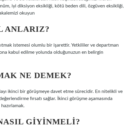
nüm, iyi diksiyon eksikliği, kötü beden dili, özgüven eksikliği,
akalemizi okuyun
L ANLARIZ?
ıtmak istemesi olumlu bir işarettir. Yetkililer ve departman
isyona kabul edilme yolunda olduğunuzun en belirgin
MAK NE DEMEK?
yı ikinci bir görüşmeye davet etme sürecidir. En nitelikli ve
 değerlendirme fırsatı sağlar. İkinci görüşme aşamasında
e hazırlamak.
ASIL GIYINMELI?