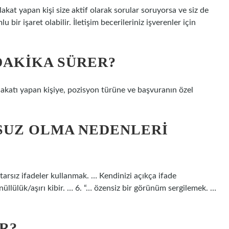
akat yapan kişi size aktif olarak sorular soruyorsa ve siz de
bir işaret olabilir. İletişim becerileriniz işverenler için
DAKIKA SÜRER?
lakatı yapan kişiye, pozisyon türüne ve başvuranın özel
UZ OLMA NEDENLERI
tarsız ifadeler kullanmak. … Kendinizi açıkça ifade
llülük/aşırı kibir. … 6. “… özensiz bir görünüm sergilemek. …
R?