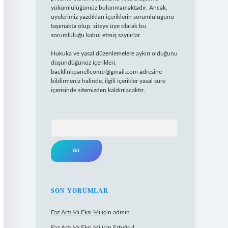
yükümlülüğümüz bulunmamaktadır. Ancak,
üyelerimiz yazdıkları içeriklerin sorumluluğunu
taşımakta olup, siteye üye olarak bu
sorumluluğu kabul etmiş sayılırlar.
Hukuka ve yasal düzenlemelere aykırı olduğunu
düşündüğünüz içerikleri,
backlinkpanelicomtr@gmail.com
adresine
bildirmeniz halinde, ilgili içerikler yasal süre
içerisinde sitemizden kaldırılacaktır.
Arama
SON YORUMLAR
Faz Artı Mı Eksi Mi
için
admin
Faz Artı Mı Eksi Mi
için
Ertuğrul