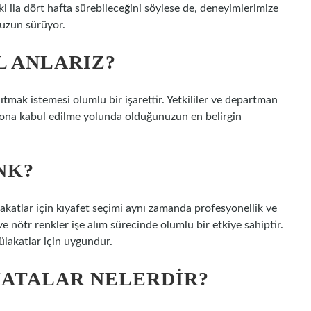
i ila dört hafta sürebileceğini söylese de, deneyimlerimize
uzun sürüyor.
L ANLARIZ?
ıtmak istemesi olumlu bir işarettir. Yetkililer ve departman
isyona kabul edilme yolunda olduğunuzun en belirgin
NK?
akatlar için kıyafet seçimi aynı zamanda profesyonellik ve
 ve nötr renkler işe alım sürecinde olumlu bir etkiye sahiptir.
mülakatlar için uygundur.
HATALAR NELERDIR?