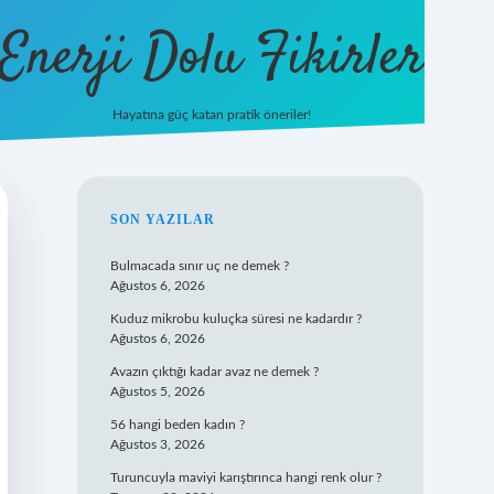
Enerji Dolu Fikirler
Hayatına güç katan pratik öneriler!
https://be
SIDEBAR
SON YAZILAR
Bulmacada sınır uç ne demek ?
Ağustos 6, 2026
Kuduz mikrobu kuluçka süresi ne kadardır ?
Ağustos 6, 2026
Avazın çıktığı kadar avaz ne demek ?
Ağustos 5, 2026
56 hangi beden kadın ?
Ağustos 3, 2026
Turuncuyla maviyi karıştırınca hangi renk olur ?