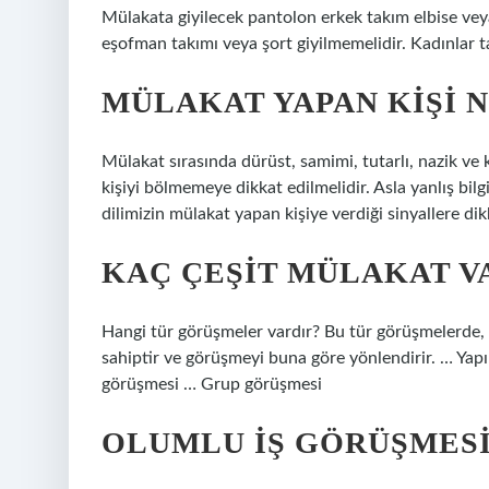
Mülakata giyilecek pantolon erkek takım elbise vey
eşofman takımı veya şort giyilmemelidir. Kadınlar t
MÜLAKAT YAPAN KIŞI 
Mülakat sırasında dürüst, samimi, tutarlı, nazik ve 
kişiyi bölmemeye dikkat edilmelidir. Asla yanlış bi
dilimizin mülakat yapan kişiye verdiği sinyallere dik
KAÇ ÇEŞIT MÜLAKAT V
Hangi tür görüşmeler vardır? Bu tür görüşmelerde, g
sahiptir ve görüşmeyi buna göre yönlendirir. … Yap
görüşmesi … Grup görüşmesi
OLUMLU IŞ GÖRÜŞMESI