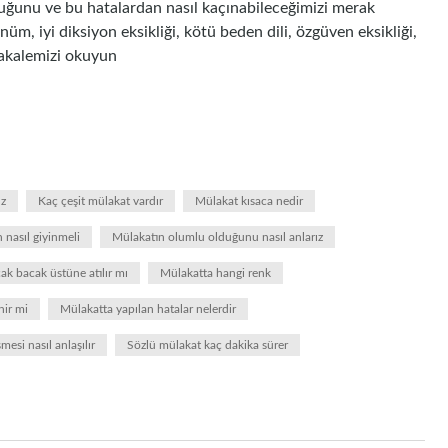
duğunu ve bu hatalardan nasıl kaçınabileceğimizi merak
nüm, iyi diksiyon eksikliği, kötü beden dili, özgüven eksikliği,
akalemizi okuyun
ız
Kaç çeşit mülakat vardır
Mülakat kısaca nedir
 nasıl giyinmeli
Mülakatın olumlu olduğunu nasıl anlarız
ak bacak üstüne atılır mı
Mülakatta hangi renk
nir mi
Mülakatta yapılan hatalar nelerdir
esi nasıl anlaşılır
Sözlü mülakat kaç dakika sürer