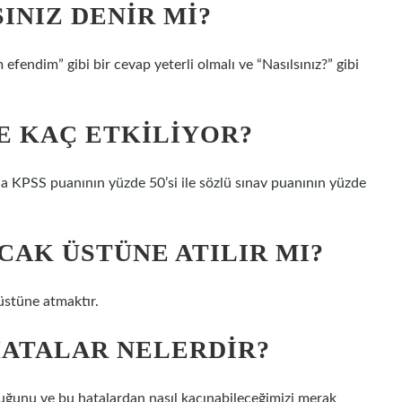
INIZ DENIR MI?
 efendim” gibi bir cevap yeterli olmalı ve “Nasılsınız?” gibi
E KAÇ ETKILIYOR?
a KPSS puanının yüzde 50’si ile sözlü sınav puanının yüzde
AK ÜSTÜNE ATILIR MI?
üstüne atmaktır.
HATALAR NELERDIR?
duğunu ve bu hatalardan nasıl kaçınabileceğimizi merak