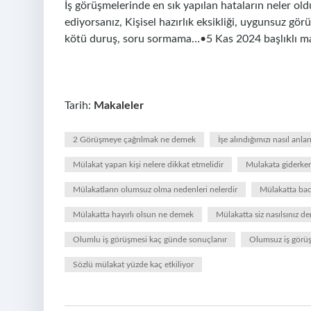
İş görüşmelerinde en sık yapılan hataların neler ol
ediyorsanız, Kişisel hazırlık eksikliği, uygunsuz görü
kötü duruş, soru sormama…•5 Kas 2024 başlıklı m
Tarih:
Makaleler
2 Görüşmeye çağrılmak ne demek
İşe alındığımızı nasıl anlar
Mülakat yapan kişi nelere dikkat etmelidir
Mulakata giderken
Mülakatların olumsuz olma nedenleri nelerdir
Mülakatta bac
Mülakatta hayırlı olsun ne demek
Mülakatta siz nasılsınız de
Olumlu iş görüşmesi kaç günde sonuçlanır
Olumsuz iş görüşm
Sözlü mülakat yüzde kaç etkiliyor