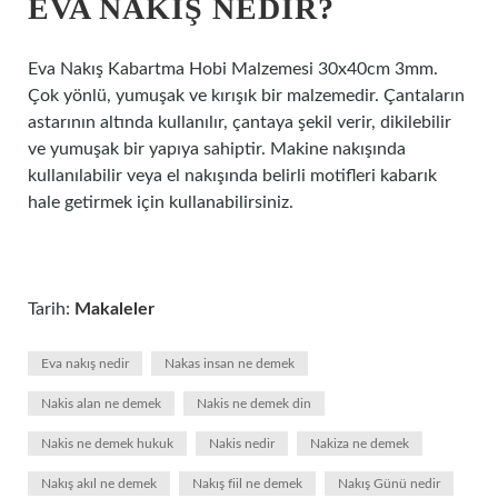
EVA NAKIŞ NEDIR?
Eva Nakış Kabartma Hobi Malzemesi 30x40cm 3mm.
Çok yönlü, yumuşak ve kırışık bir malzemedir. Çantaların
astarının altında kullanılır, çantaya şekil verir, dikilebilir
ve yumuşak bir yapıya sahiptir. Makine nakışında
kullanılabilir veya el nakışında belirli motifleri kabarık
hale getirmek için kullanabilirsiniz.
Tarih:
Makaleler
Eva nakış nedir
Nakas insan ne demek
Nakis alan ne demek
Nakis ne demek din
Nakis ne demek hukuk
Nakis nedir
Nakiza ne demek
Nakış akıl ne demek
Nakış fiil ne demek
Nakış Günü nedir