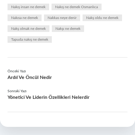
Nakış insan ne demek
Nakış ne demek Osmanlıca
Nakısa ne demek
Nakkas neye denir
Nakş oldu ne demek
Nakş olmak ne demek
Nakşı ne demek
Tapuda nakış ne demek
Önceki Yazı
Ardıl Ve Öncül Nedir
Sonraki Yazı
Yönetici Ve Liderin Özellikleri Nelerdir