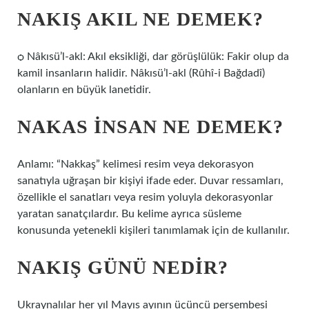
NAKIŞ AKIL NE DEMEK?
ѻ Nâkısü’l-akl: Akıl eksikliği, dar görüşlülük: Fakir olup da
kamil insanların halidir. Nâkısü’l-akl (Rûhî-i Bağdadî)
olanların en büyük lanetidir.
NAKAS INSAN NE DEMEK?
Anlamı: “Nakkaş” kelimesi resim veya dekorasyon
sanatıyla uğraşan bir kişiyi ifade eder. Duvar ressamları,
özellikle el sanatları veya resim yoluyla dekorasyonlar
yaratan sanatçılardır. Bu kelime ayrıca süsleme
konusunda yetenekli kişileri tanımlamak için de kullanılır.
NAKIŞ GÜNÜ NEDIR?
Ukraynalılar her yıl Mayıs ayının üçüncü perşembesi