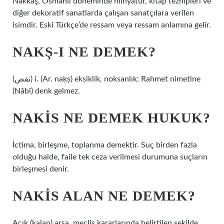
Nakkaş, Osmanlı döneminde minyatür, kitap tezhipleri ve
diğer dekoratif sanatlarda çalışan sanatçılara verilen
isimdir. Eski Türkçe’de ressam veya ressam anlamına gelir.
NAKŞ-I NE DEMEK?
(ﻧﻘﺺ) i. (Ar. naḳṣ) eksiklik, noksanlık: Rahmet nimetine
(Nâbî) denk gelmez.
NAKIS NE DEMEK HUKUK?
İctima, birleşme, toplanma demektir. Suç birden fazla
olduğu halde, faile tek ceza verilmesi durumuna suçların
birleşmesi denir.
NAKIS ALAN NE DEMEK?
Açık (kalan) arsa, meclis kararlarında belirtilen şekilde