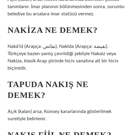
tanımlanır. İmar planının bölünmesinden sonra, sorumlu
belediye bu arsalara imar statüsü vermez.
NAKIZA NE DEMEK?
Nakâ’id (Arapça: نقائض), Nakîda (Arapça: نقيضة),
Türkçeye bazen yanlış çevrildiği şekliyle Nakaiz veya
Nakiza, klasik Arap şiirinde hiciv sanatına ait bir hiciv
biçimidir.
TAPUDA NAKIŞ NE
DEMEK?
Açık (kalan) arsa, Konsey kararlarında gösterilmek
suretiyle belirlenir.
NAKIŞ FIIL NE DEMEK?