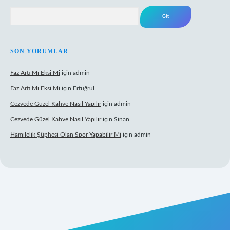
Arama
SON YORUMLAR
Faz Artı Mı Eksi Mi
için
admin
Faz Artı Mı Eksi Mi
için
Ertuğrul
Cezvede Güzel Kahve Nasıl Yapılır
için
admin
Cezvede Güzel Kahve Nasıl Yapılır
için
Sinan
Hamilelik Şüphesi Olan Spor Yapabilir Mi
için
admin
tps://betci.co/
ilbet
ilbet.casino
ilbet.online
betexper
betexper.xyz
e