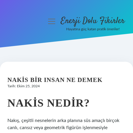
Enerji Dolu Fikirler
menüyü
aç
Hayatına güç katan pratik öneriler!
Anasayfa
Gizlilik Politikası
Yasal Uyarı
NAKIS BIR INSAN NE DEMEK
Hakkımızda
Tarih: Ekim 25, 2024
NAKIS NEDIR?
Nakış, çeşitli nesnelerin arka planına süs amaçlı birçok
canlı, cansız veya geometrik figürün işlenmesiyle