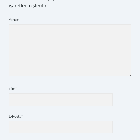
işaretlenmişlerdir
Yorum
İsim*
E-Posta*