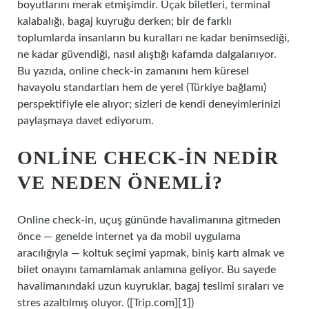
boyutlarını merak etmişimdir. Uçak biletleri, terminal
kalabalığı, bagaj kuyruğu derken; bir de farklı
toplumlarda insanların bu kuralları ne kadar benimsediği,
ne kadar güvendiği, nasıl alıştığı kafamda dalgalanıyor.
Bu yazıda, online check‑in zamanını hem küresel
havayolu standartları hem de yerel (Türkiye bağlamı)
perspektifiyle ele alıyor; sizleri de kendi deneyimlerinizi
paylaşmaya davet ediyorum.
ONLINE CHECK‑IN NEDIR
VE NEDEN ÖNEMLI?
Online check‑in, uçuş gününde havalimanına gitmeden
önce — genelde internet ya da mobil uygulama
aracılığıyla — koltuk seçimi yapmak, biniş kartı almak ve
bilet onayını tamamlamak anlamına geliyor. Bu sayede
havalimanındaki uzun kuyruklar, bagaj teslimi sıraları ve
stres azaltılmış oluyor. ([Trip.com][1])