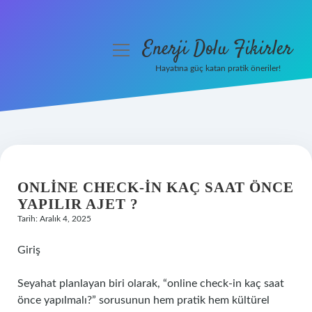
Enerji Dolu Fikirler
menüyü
aç
Hayatına güç katan pratik öneriler!
Anasayfa
Gizlilik Politikası
Yasal Uyarı
ONLINE CHECK-IN KAÇ SAAT ÖNCE
Hakkımızda
YAPILIR AJET ?
Tarih: Aralık 4, 2025
Giriş
Seyahat planlayan biri olarak, “online check‑in kaç saat
önce yapılmalı?” sorusunun hem pratik hem kültürel