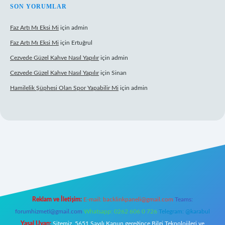
SON YORUMLAR
Faz Artı Mı Eksi Mi
için
admin
Faz Artı Mı Eksi Mi
için
Ertuğrul
Cezvede Güzel Kahve Nasıl Yapılır
için
admin
Cezvede Güzel Kahve Nasıl Yapılır
için
Sinan
Hamilelik Şüphesi Olan Spor Yapabilir Mi
için
admin
ps://betci.co/
ilbet
ilbet.casino
ilbet.online
betexper
betexper.xyz
ele
Reklam ve İletişim:
E-mail:
backlinkpaneli@gmail.com
Teams:
forumhizmeti@gmail.com
Whatsapp: 0262 606 0 726
Telegram: @karabul
Yasal Uyarı:
Sitemiz, 5651 Sayılı Kanun gereğince Bilgi Teknolojileri ve