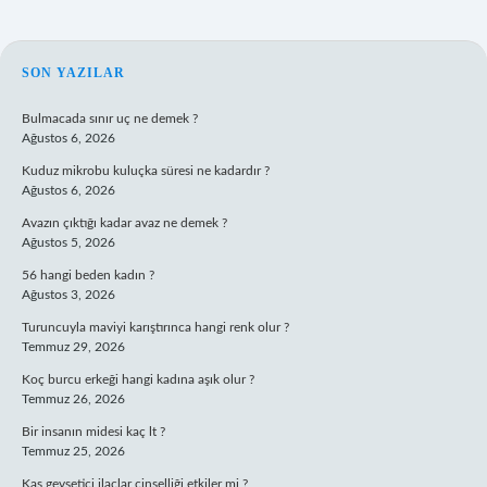
SIDEBAR
SON YAZILAR
Bulmacada sınır uç ne demek ?
Ağustos 6, 2026
Kuduz mikrobu kuluçka süresi ne kadardır ?
Ağustos 6, 2026
Avazın çıktığı kadar avaz ne demek ?
Ağustos 5, 2026
56 hangi beden kadın ?
Ağustos 3, 2026
Turuncuyla maviyi karıştırınca hangi renk olur ?
Temmuz 29, 2026
Koç burcu erkeği hangi kadına aşık olur ?
Temmuz 26, 2026
Bir insanın midesi kaç lt ?
Temmuz 25, 2026
Kas gevşetici ilaçlar cinselliği etkiler mi ?