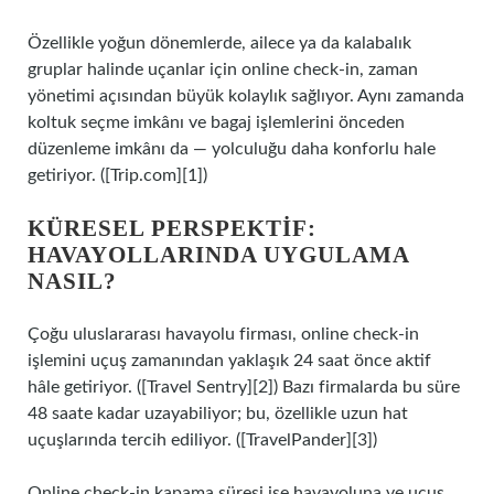
Özellikle yoğun dönemlerde, ailece ya da kalabalık
gruplar halinde uçanlar için online check‑in, zaman
yönetimi açısından büyük kolaylık sağlıyor. Aynı zamanda
koltuk seçme imkânı ve bagaj işlemlerini önceden
düzenleme imkânı da — yolculuğu daha konforlu hale
getiriyor. ([Trip.com][1])
KÜRESEL PERSPEKTIF:
HAVAYOLLARINDA UYGULAMA
NASIL?
Çoğu uluslararası havayolu firması, online check‑in
işlemini uçuş zamanından yaklaşık 24 saat önce aktif
hâle getiriyor. ([Travel Sentry][2]) Bazı firmalarda bu süre
48 saate kadar uzayabiliyor; bu, özellikle uzun hat
uçuşlarında tercih ediliyor. ([TravelPander][3])
Online check‑in kapama süresi ise havayoluna ve uçuş