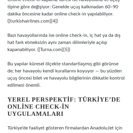
tipine göre değişiyor: Genelde uçuş kalkmadan 60–90
dakika öncesine kadar online check‑in yapılabiliyor.
([turkishairlines.com][4])
Bazı havayollarında ise online check‑in, iç hat ya da dış
hat fark etmeksizin aynı zaman dilimleriyle açılıp
kapanabiliyor. ([Turna.com][5])
Bu yapılar küresel ölçekte standartlaşmış gibi görünse
de; her havayolu kendi kurallarını koyuyor — bu yüzden
uçuş öncesi bilet ve havayolu bilgilerinin dikkatle kontrol
edilmesi önemli.
YEREL PERSPEKTIF: TÜRKIYE’DE
ONLINE CHECK‑IN
UYGULAMALARI
Türkiye’de faaliyet gösteren firmalardan AnadoluJet için