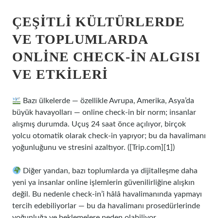
ÇEŞITLI KÜLTÜRLERDE
VE TOPLUMLARDA
ONLINE CHECK‑IN ALGISI
VE ETKILERI
Bazı ülkelerde — özellikle Avrupa, Amerika, Asya’da
büyük havayolları — online check‑in bir norm; insanlar
alışmış durumda. Uçuş 24 saat önce açılıyor, birçok
yolcu otomatik olarak check‑in yapıyor; bu da havalimanı
yoğunluğunu ve stresini azaltıyor. ([Trip.com][1])
Diğer yandan, bazı toplumlarda ya dijitalleşme daha
yeni ya insanlar online işlemlerin güvenilirliğine alışkın
değil. Bu nedenle check‑in’i hâlâ havalimanında yapmayı
tercih edebiliyorlar — bu da havalimanı prosedürlerinde
yoğunluğa ve beklemelere neden olabiliyor.