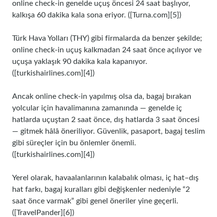
online check‑in genelde uçuş öncesi 24 saat başlıyor,
kalkışa 60 dakika kala sona eriyor. ([Turna.com][5])
Türk Hava Yolları (THY) gibi firmalarda da benzer şekilde;
online check‑in uçuş kalkmadan 24 saat önce açılıyor ve
uçuşa yaklaşık 90 dakika kala kapanıyor.
([turkishairlines.com][4])
Ancak online check‑in yapılmış olsa da, bagaj bırakan
yolcular için havalimanına zamanında — genelde iç
hatlarda uçuştan 2 saat önce, dış hatlarda 3 saat öncesi
— gitmek hâlâ öneriliyor. Güvenlik, pasaport, bagaj teslim
gibi süreçler için bu önlemler önemli.
([turkishairlines.com][4])
Yerel olarak, havaalanlarının kalabalık olması, iç hat–dış
hat farkı, bagaj kuralları gibi değişkenler nedeniyle “2
saat önce varmak” gibi genel öneriler yine geçerli.
([TravelPander][6])