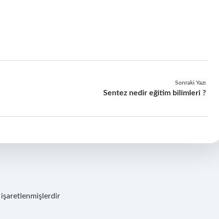
Sonraki Yazı
Sentez nedir eğitim bilimleri ?
 işaretlenmişlerdir