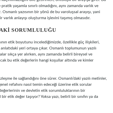
 pratik yaşamla sınırlı olmadığını, aynı zamanda varlık ve
. Osmanlı yazısının bir yönü de bu varoluşsal arayışı, yani
r varlık anlayışı oluşturma işlevini taşımış olmasıdır.
HLAKI SORUMLULUĞU
sının etik boyutunu incelediğimizde, özellikle güç ilişkileri,
ı anlatıdaki yeri ortaya çıkar. Osmanlı toplumunun yazılı
ar sıkça yer alırken, aynı zamanda belirli bireysel ve
ak bu etik değerlerin hangi koşullar altında ve kimler
leşme ile sağlandığını öne sürer. Osmanlı’daki yazılı metinler,
enel refahını nasıl temin edeceği üzerine etik sorular
ğerlerinin ve devletin etik sorumluluklarının bir
ir etik değer taşıyor? Yoksa yazı, belirli bir sınıfın ya da