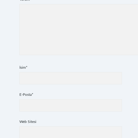
İsim*
E-Posta*
Web Sitesi