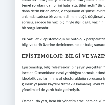
temel sorularından birini hatırlattı: Bilgi nedir? Bi
daha derin bir anlamda, o toplumun düşünsel evrimin
anlamda sadece bir zaman dilimini değil, düşünsel ve
sorusu, sadece bir yazı biçimiyle ilgili değil, yazının
bir sorgulamadır.
Bu yazı, etik, epistemolojik ve ontolojik perspektifl
bilgi ve tarih üzerine derinlemesine bir bakış sunaca
EPISTEMOLOJI: BILGI VE YAZI
Epistemoloji, bilgi felsefesidir; bir şeyin gerçekten 
inceler. Osmanlıların nasıl yazıldığını sormak, aslın
ideolojik yapılarının nasıl oluşturulduğu sorusuna i
günlük yaşamın kaydını tutmakla kalmamış, aynı zama
yönelimleri de yazılı hale getirmiştir.
Osmanlı’da yazı, hem bir yönetim aracı hem de kültür