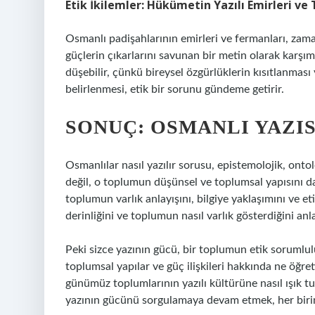
Etik İkilemler: Hükümetin Yazılı Emirleri ve
Osmanlı padişahlarının emirleri ve fermanları, zama
güçlerin çıkarlarını savunan bir metin olarak karşımı
düşebilir, çünkü bireysel özgürlüklerin kısıtlanması
belirlenmesi, etik bir sorunu gündeme getirir.
SONUÇ: OSMANLI YAZIS
Osmanlılar nasıl yazılır sorusu, epistemolojik, onto
değil, o toplumun düşünsel ve toplumsal yapısını da 
toplumun varlık anlayışını, bilgiye yaklaşımını ve et
derinliğini ve toplumun nasıl varlık gösterdiğini anl
Peki sizce yazının gücü, bir toplumun etik sorumlul
toplumsal yapılar ve güç ilişkileri hakkında ne öğreti
günümüz toplumlarının yazılı kültürüne nasıl ışık tu
yazının gücünü sorgulamaya devam etmek, her birimi