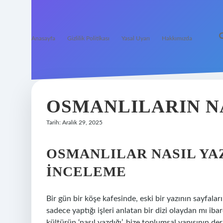
Anasayfa
Gizlilik Politikası
Yasal Uyarı
Hakkımızda
OSMANLILARIN NA
Tarih: Aralık 29, 2025
OSMANLILAR NASIL YAZ
İNCELEME
Bir gün bir köşe kafesinde, eski bir yazının sayfaları
sadece yaptığı işleri anlatan bir dizi olaydan mı ib
kültürün ‘nasıl yazdığı’, bize toplumsal yapısının der