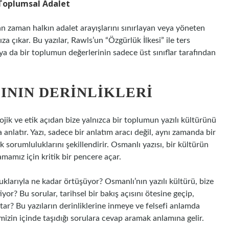
 Toplumsal Adalet
n zaman halkın adalet arayışlarını sınırlayan veya yöneten
za çıkar. Bu yazılar, Rawls’un “Özgürlük İlkesi” ile ters
 ya da bir toplumun değerlerinin sadece üst sınıflar tarafından
ININ DERINLIKLERI
lojik ve etik açıdan bize yalnızca bir toplumun yazılı kültürünü
anlatır. Yazı, sadece bir anlatım aracı değil, aynı zamanda bir
ik sorumluluklarını şekillendirir. Osmanlı yazısı, bir kültürün
amamız için kritik bir pencere açar.
uklarıyla ne kadar örtüşüyor? Osmanlı’nın yazılı kültürü, bize
yor? Bu sorular, tarihsel bir bakış açısını ötesine geçip,
tar? Bu yazıların derinliklerine inmeye ve felsefi anlamda
zin içinde taşıdığı sorulara cevap aramak anlamına gelir.