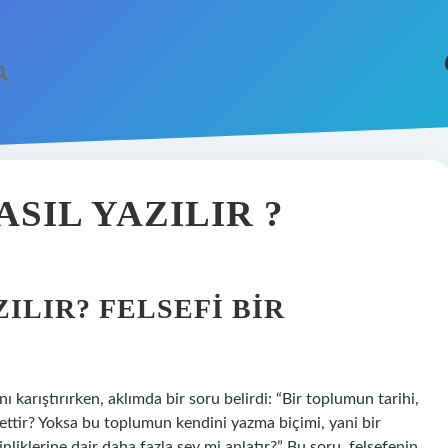
https://betci.co/
ilbet
SIL YAZILIR ?
ILIR? FELSEFI BIR
nı karıştırırken, aklımda bir soru belirdi: “Bir toplumun tarihi,
arettir? Yoksa bu toplumun kendini yazma biçimi, yani bir
inliklerine dair daha fazla şey mi anlatır?” Bu soru, felsefenin