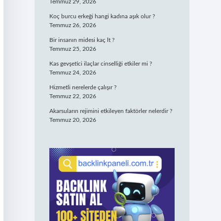
Temmuz 29, 2026
Koç burcu erkeği hangi kadına aşık olur ?
Temmuz 26, 2026
Bir insanın midesi kaç lt ?
Temmuz 25, 2026
Kas gevşetici ilaçlar cinselliği etkiler mi ?
Temmuz 24, 2026
Hizmetli nerelerde çalışır ?
Temmuz 22, 2026
Akarsuların rejimini etkileyen faktörler nelerdir ?
Temmuz 20, 2026