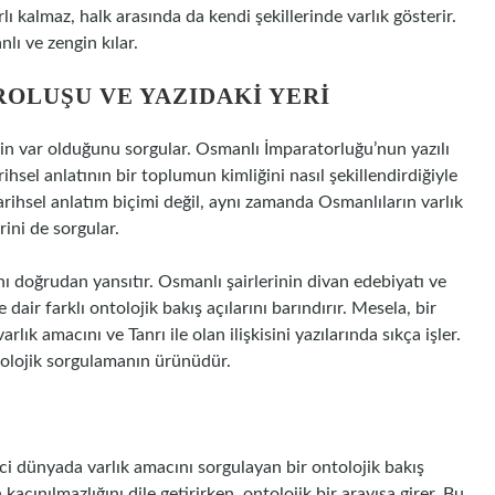
rlı kalmaz, halk arasında da kendi şekillerinde varlık gösterir.
lı ve zengin kılar.
OLUŞU VE YAZIDAKI YERI
neyin var olduğunu sorgular. Osmanlı İmparatorluğu’nun yazılı
rihsel anlatının bir toplumun kimliğini nasıl şekillendirdiğiyle
 tarihsel anlatım biçimi değil, aynı zamanda Osmanlıların varlık
rini de sorgular.
nı doğrudan yansıtır. Osmanlı şairlerinin divan edebiyatı ve
 dair farklı ontolojik bakış açılarını barındırır. Mesela, bir
rlık amacını ve Tanrı ile olan ilişkisini yazılarında sıkça işler.
tolojik sorgulamanın ürünüdür.
ici dünyada varlık amacını sorgulayan bir ontolojik bakış
açınılmazlığını dile getirirken, ontolojik bir arayışa girer. Bu