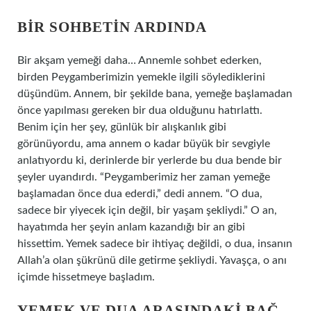
BIR SOHBETIN ARDINDA
Bir akşam yemeği daha… Annemle sohbet ederken,
birden Peygamberimizin yemekle ilgili söylediklerini
düşündüm. Annem, bir şekilde bana, yemeğe başlamadan
önce yapılması gereken bir dua olduğunu hatırlattı.
Benim için her şey, günlük bir alışkanlık gibi
görünüyordu, ama annem o kadar büyük bir sevgiyle
anlatıyordu ki, derinlerde bir yerlerde bu dua bende bir
şeyler uyandırdı. “Peygamberimiz her zaman yemeğe
başlamadan önce dua ederdi,” dedi annem. “O dua,
sadece bir yiyecek için değil, bir yaşam şekliydi.” O an,
hayatımda her şeyin anlam kazandığı bir an gibi
hissettim. Yemek sadece bir ihtiyaç değildi, o dua, insanın
Allah’a olan şükrünü dile getirme şekliydi. Yavaşça, o anı
içimde hissetmeye başladım.
YEMEK VE DUA ARASINDAKI BAĞ