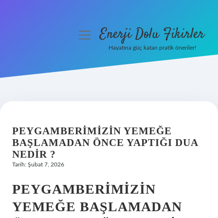
Enerji Dolu Fikirler
menüyü
aç
Hayatına güç katan pratik öneriler!
Anasayfa
Gizlilik Politikası
Yasal Uyarı
PEYGAMBERIMIZIN YEMEĞE
Hakkımızda
BAŞLAMADAN ÖNCE YAPTIĞI DUA
NEDIR ?
Tarih: Şubat 7, 2026
PEYGAMBERIMIZIN
YEMEĞE BAŞLAMADAN