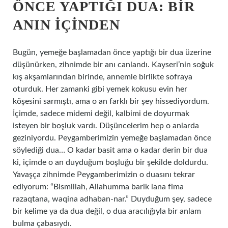
ÖNCE YAPTIĞI DUA: BIR
ANIN İÇINDEN
Bugün, yemeğe başlamadan önce yaptığı bir dua üzerine
düşünürken, zihnimde bir anı canlandı. Kayseri’nin soğuk
kış akşamlarından birinde, annemle birlikte sofraya
oturduk. Her zamanki gibi yemek kokusu evin her
köşesini sarmıştı, ama o an farklı bir şey hissediyordum.
İçimde, sadece midemi değil, kalbimi de doyurmak
isteyen bir boşluk vardı. Düşüncelerim hep o anlarda
geziniyordu. Peygamberimizin yemeğe başlamadan önce
söylediği dua… O kadar basit ama o kadar derin bir dua
ki, içimde o an duyduğum boşluğu bir şekilde doldurdu.
Yavaşça zihnimde Peygamberimizin o duasını tekrar
ediyorum: “Bismillah, Allahumma barik lana fima
razaqtana, waqina adhaban-nar.” Duyduğum şey, sadece
bir kelime ya da dua değil, o dua aracılığıyla bir anlam
bulma çabasıydı.