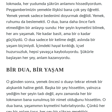
lokmada, her yudumda şükrün anlamını hissediyordum.
Peygamberimizin yemekle ilişkisi bana çok şey öğretti.
Yemek yemek sadece bedenimi doyurmak değildi. Yemek,
ruhumu da beslemekti. O dua, bana daha önce fark
etmediğim bir anlayışı sundu: Her şeyin kıymetini bilmek,
her anı yaşamak. Ne kadar basit, ama bir o kadar
güçlüydü. O dua sadece bir kelime değil, aslında bir
yaşam biçimiydi. İçimdeki hayal kırıklığı, içsel
huzursuzluk, hepsi yavaşça kayboluyordu. Şükürle
başlayan her şey, anlam kazanıyordu.
BIR DUA, BIR YAŞAM
O günden sonra, yemek öncesi o duayı tekrar etmek bir
alışkanlık haline geldi. Başka bir şey hissettim, yalnızca
yediğim her şeyin tadı değil, aynı zamanda her bir
lokmanın bana sunulmuş bir nimet olduğunu hissettim. O
dua bana, yaşamımın kıymetini hatırlatıyordu. Çünkü her
şey bir anlam taşır, her şey bir şükran gerektirir.