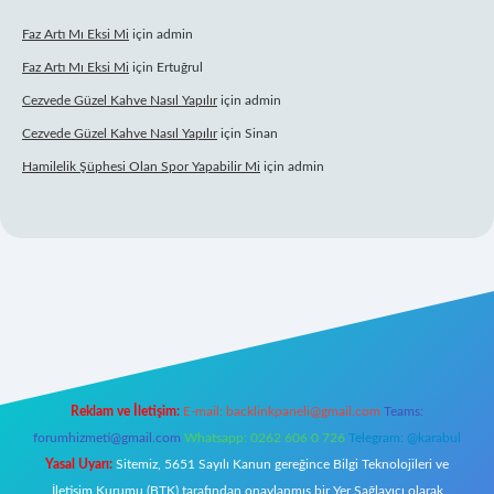
Faz Artı Mı Eksi Mi
için
admin
Faz Artı Mı Eksi Mi
için
Ertuğrul
Cezvede Güzel Kahve Nasıl Yapılır
için
admin
Cezvede Güzel Kahve Nasıl Yapılır
için
Sinan
Hamilelik Şüphesi Olan Spor Yapabilir Mi
için
admin
https://betci.co/
ilbet
ilbet.casino
ilbet.online
betexper
betexper.xyz
Reklam ve İletişim:
E-mail:
backlinkpaneli@gmail.com
Teams:
forumhizmeti@gmail.com
Whatsapp: 0262 606 0 726
Telegram: @karabul
Yasal Uyarı:
Sitemiz, 5651 Sayılı Kanun gereğince Bilgi Teknolojileri ve
İletişim Kurumu (BTK) tarafından onaylanmış bir Yer Sağlayıcı olarak