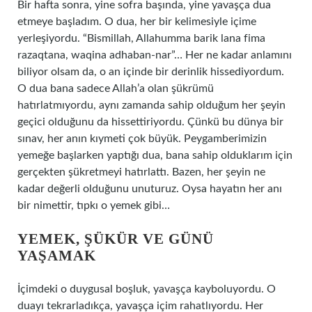
Bir hafta sonra, yine sofra başında, yine yavaşça dua
etmeye başladım. O dua, her bir kelimesiyle içime
yerleşiyordu. “Bismillah, Allahumma barik lana fima
razaqtana, waqina adhaban-nar”… Her ne kadar anlamını
biliyor olsam da, o an içinde bir derinlik hissediyordum.
O dua bana sadece Allah’a olan şükrümü
hatırlatmıyordu, aynı zamanda sahip olduğum her şeyin
geçici olduğunu da hissettiriyordu. Çünkü bu dünya bir
sınav, her anın kıymeti çok büyük. Peygamberimizin
yemeğe başlarken yaptığı dua, bana sahip olduklarım için
gerçekten şükretmeyi hatırlattı. Bazen, her şeyin ne
kadar değerli olduğunu unuturuz. Oysa hayatın her anı
bir nimettir, tıpkı o yemek gibi…
YEMEK, ŞÜKÜR VE GÜNÜ
YAŞAMAK
İçimdeki o duygusal boşluk, yavaşça kayboluyordu. O
duayı tekrarladıkça, yavaşça içim rahatlıyordu. Her