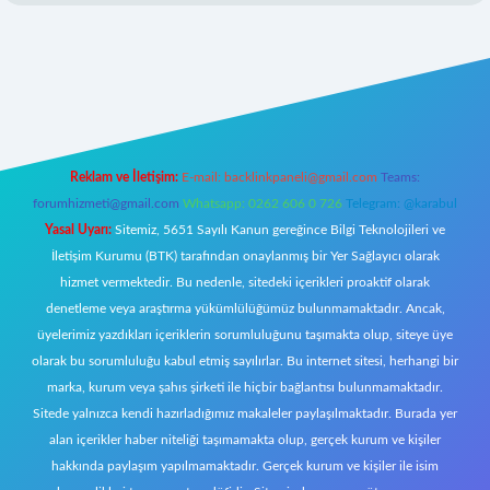
s://betci.co/
ilbet
ilbet.casino
ilbet.online
betexper
betexper.xyz
elex
Reklam ve İletişim:
E-mail:
backlinkpaneli@gmail.com
Teams:
forumhizmeti@gmail.com
Whatsapp: 0262 606 0 726
Telegram: @karabul
Yasal Uyarı:
Sitemiz, 5651 Sayılı Kanun gereğince Bilgi Teknolojileri ve
İletişim Kurumu (BTK) tarafından onaylanmış bir Yer Sağlayıcı olarak
hizmet vermektedir. Bu nedenle, sitedeki içerikleri proaktif olarak
denetleme veya araştırma yükümlülüğümüz bulunmamaktadır. Ancak,
üyelerimiz yazdıkları içeriklerin sorumluluğunu taşımakta olup, siteye üye
olarak bu sorumluluğu kabul etmiş sayılırlar. Bu internet sitesi, herhangi bir
marka, kurum veya şahıs şirketi ile hiçbir bağlantısı bulunmamaktadır.
Sitede yalnızca kendi hazırladığımız makaleler paylaşılmaktadır. Burada yer
alan içerikler haber niteliği taşımamakta olup, gerçek kurum ve kişiler
hakkında paylaşım yapılmamaktadır. Gerçek kurum ve kişiler ile isim