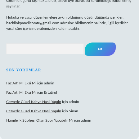
sorumluluğunu taşımakta olup, siteye üye olarak bu sorumluluğu kabul etmiş
sayılırlar.
Hukuka ve yasal düzenlemelere aykırı olduğunu düşündüğünüz içerikleri,
backlinkpanelicomtr@gmail.com
adresine bildirmeniz halinde, ilgili içerikler
yasal süre içerisinde sitemizden kaldırılacaktır.
Arama
SON YORUMLAR
Faz Artı Mı Eksi Mi
için
admin
Faz Artı Mı Eksi Mi
için
Ertuğrul
Cezvede Güzel Kahve Nasıl Yapılır
için
admin
Cezvede Güzel Kahve Nasıl Yapılır
için
Sinan
Hamilelik Şüphesi Olan Spor Yapabilir Mi
için
admin