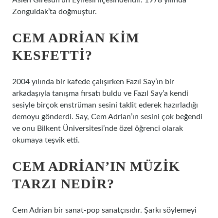
Aslen Giresun’un Eynesil ilçesindendir. 1978 yılında
Zonguldak’ta doğmuştur.
CEM ADRIAN KIM
KESFETTI?
2004 yılında bir kafede çalışırken Fazıl Say’ın bir
arkadaşıyla tanışma fırsatı buldu ve Fazıl Say’a kendi
sesiyle birçok enstrüman sesini taklit ederek hazırladığı
demoyu gönderdi. Say, Cem Adrian’ın sesini çok beğendi
ve onu Bilkent Üniversitesi’nde özel öğrenci olarak
okumaya teşvik etti.
CEM ADRIAN’IN MÜZIK
TARZI NEDIR?
Cem Adrian bir sanat-pop sanatçısıdır. Şarkı söylemeyi