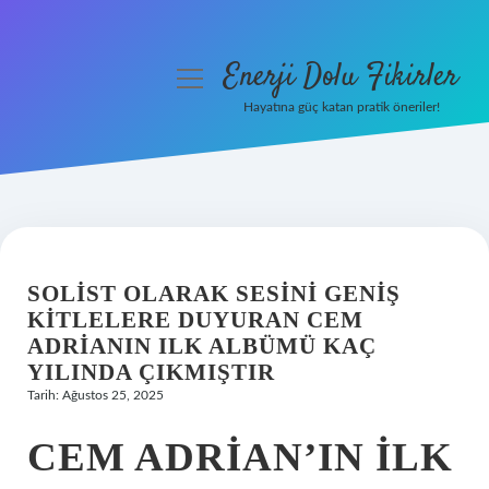
Enerji Dolu Fikirler
menüyü
aç
Hayatına güç katan pratik öneriler!
Anasayfa
Gizlilik Politikası
Yasal Uyarı
SOLIST OLARAK SESINI GENIŞ
Hakkımızda
KITLELERE DUYURAN CEM
ADRIANIN ILK ALBÜMÜ KAÇ
YILINDA ÇIKMIŞTIR
Tarih: Ağustos 25, 2025
CEM ADRIAN’IN ILK