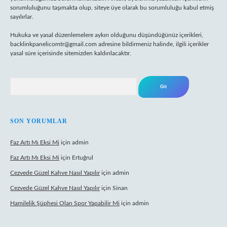
sorumluluğunu taşımakta olup, siteye üye olarak bu sorumluluğu kabul etmiş
sayılırlar.
Hukuka ve yasal düzenlemelere aykırı olduğunu düşündüğünüz içerikleri,
backlinkpanelicomtr@gmail.com
adresine bildirmeniz halinde, ilgili içerikler
yasal süre içerisinde sitemizden kaldırılacaktır.
Arama
SON YORUMLAR
Faz Artı Mı Eksi Mi
için
admin
Faz Artı Mı Eksi Mi
için
Ertuğrul
Cezvede Güzel Kahve Nasıl Yapılır
için
admin
Cezvede Güzel Kahve Nasıl Yapılır
için
Sinan
Hamilelik Şüphesi Olan Spor Yapabilir Mi
için
admin