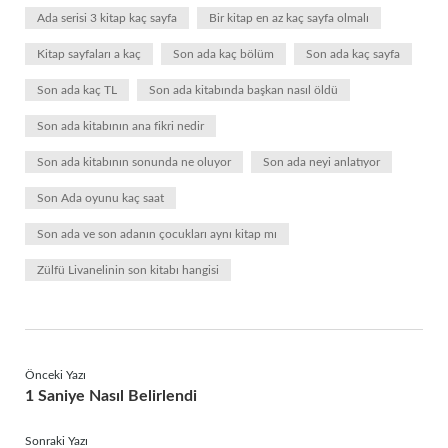
Ada serisi 3 kitap kaç sayfa
Bir kitap en az kaç sayfa olmalı
Kitap sayfaları a kaç
Son ada kaç bölüm
Son ada kaç sayfa
Son ada kaç TL
Son ada kitabında başkan nasıl öldü
Son ada kitabının ana fikri nedir
Son ada kitabının sonunda ne oluyor
Son ada neyi anlatıyor
Son Ada oyunu kaç saat
Son ada ve son adanın çocukları aynı kitap mı
Zülfü Livanelinin son kitabı hangisi
Önceki Yazı
1 Saniye Nasıl Belirlendi
Sonraki Yazı