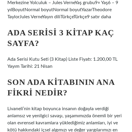
Merkezine Yolculuk – Jules VerneYaş grubu9+ Yaş6 – 9
yılBoyutNormal boyutNormal boyutYazarTheodore
TaylorJules VerneYayın diliTürkçeTürkçe9 satır daha
ADA SERISI 3 KITAP KAÇ
SAYFA?
Ada Serisi Kutu Seti (3 Kitap) Liste Fiyatı: 1.200,00 TL
Yayım Tarihi: 21 Nisan
SON ADA KITABININ ANA
FIKRI NEDIR?
Livaneli’nin kitap boyunca insanın doğayla verdiği
anlamsız ve yenilgici savaşı, yaşamımızda önemli bir yeri
olan evrensel kavramlara yüklediğimiz anlamları, iyi ve
kötü hakkındaki içsel algımızı ve değer yargılarımızı en