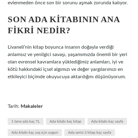
evlenmeden önce son bir sorunu aşmak zorunda kalıyor.
SON ADA KITABININ ANA
FIKRI NEDIR?
Livaneli’nin kitap boyunca insanın doğayla verdiği
anlamsız ve yenilgici savaşı, yaşamımızda önemli bir yeri
olan evrensel kavramlara yüklediğimiz anlamları, iyi ve
kötü hakkındaki içsel algımızı ve değer yargılarımızı en
etkileyici biçimde okuyucuya aktardığını düşünüyorum.
Tarih:
Makaleler
1 tane ada kaç TL
Ada kitabı kaç kitap
Ada kitabı kaç sayfa
Ada kitabı kaç yaş için uygun
Ada serisi 2 kitap kaç sayfa