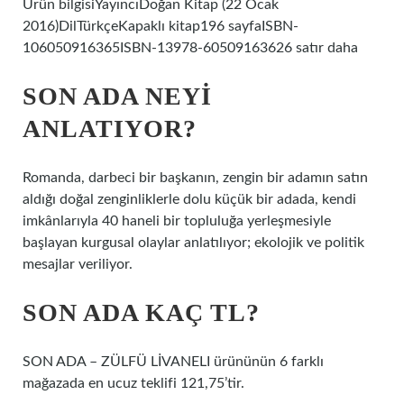
Ürün bilgisiYayıncıDoğan Kitap (22 Ocak
2016)DilTürkçeKapaklı kitap196 sayfaISBN-
106050916365ISBN-13978-60509163626 satır daha
SON ADA NEYI
ANLATIYOR?
Romanda, darbeci bir başkanın, zengin bir adamın satın
aldığı doğal zenginliklerle dolu küçük bir adada, kendi
imkânlarıyla 40 haneli bir topluluğa yerleşmesiyle
başlayan kurgusal olaylar anlatılıyor; ekolojik ve politik
mesajlar veriliyor.
SON ADA KAÇ TL?
SON ADA – ZÜLFÜ LİVANELI ürününün 6 farklı
mağazada en ucuz teklifi 121,75’tir.