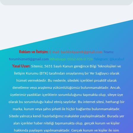
://betci.co/
ilbet
ilbet.casino
ilbet.online
betexper
betexper.xyz
elex
Reklam ve İletişim:
E-mail:
backlinkpaneli@gmail.com
Teams:
forumhizmeti@gmail.com
Whatsapp: 0262 606 0 726
Telegram: @karabul
Yasal Uyarı:
Sitemiz, 5651 Sayılı Kanun gereğince Bilgi Teknolojileri ve
İletişim Kurumu (BTK) tarafından onaylanmış bir Yer Sağlayıcı olarak
hizmet vermektedir. Bu nedenle, sitedeki içerikleri proaktif olarak
denetleme veya araştırma yükümlülüğümüz bulunmamaktadır. Ancak,
üyelerimiz yazdıkları içeriklerin sorumluluğunu taşımakta olup, siteye üye
olarak bu sorumluluğu kabul etmiş sayılırlar. Bu internet sitesi, herhangi bir
marka, kurum veya şahıs şirketi ile hiçbir bağlantısı bulunmamaktadır.
Sitede yalnızca kendi hazırladığımız makaleler paylaşılmaktadır. Burada yer
alan içerikler haber niteliği taşımamakta olup, gerçek kurum ve kişiler
hakkında paylaşım yapılmamaktadır. Gerçek kurum ve kişiler ile isim