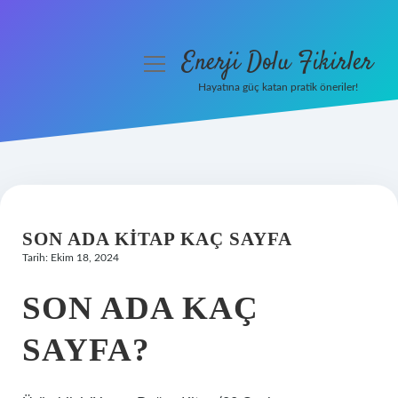
Enerji Dolu Fikirler
menüyü
aç
Hayatına güç katan pratik öneriler!
Anasayfa
Gizlilik Politikası
Yasal Uyarı
SON ADA KITAP KAÇ SAYFA
Hakkımızda
Tarih: Ekim 18, 2024
SON ADA KAÇ
SAYFA?