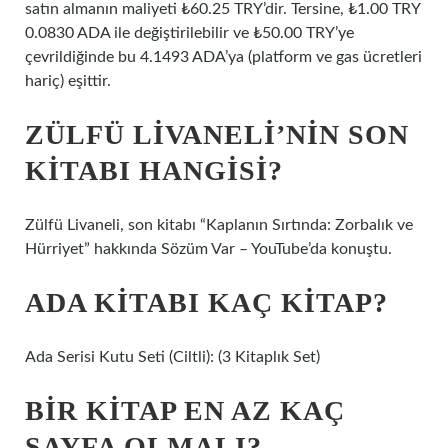
satın almanın maliyeti ₺60.25 TRY’dir. Tersine, ₺1.00 TRY
0.0830 ADA ile değiştirilebilir ve ₺50.00 TRY’ye
çevrildiğinde bu 4.1493 ADA’ya (platform ve gas ücretleri
hariç) eşittir.
ZÜLFÜ LIVANELI’NIN SON
KITABI HANGISI?
Zülfü Livaneli, son kitabı “Kaplanın Sırtında: Zorbalık ve
Hürriyet” hakkında Sözüm Var – YouTube’da konuştu.
ADA KITABI KAÇ KITAP?
Ada Serisi Kutu Seti (Ciltli): (3 Kitaplık Set)
BIR KITAP EN AZ KAÇ
SAYFA OLMALI?