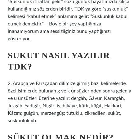
“Suskunluk itiraftan gelir” sözü günlük hayatımızda sıkça
kullandığımız sözlerden biridir. TDK’ya göre “suskunluk”
kelimesi “kabul etmek” anlamına gelir: “Suskunluk kabul
etmek demektir.” – Böyle bir şey yaptığınıza
inanamıyorum ama sessizliğiniz bunu yaptığınızı
gösteriyor.
SUKUT NASIL YAZILIR
TDK?
2. Arapça ve Farsçadan dilimize girmiş bazı kelimelerde,
özel isimlerde bulunan g ve k ünsüzlerinden sonra gelen a
ve u ünsüzleri üzerine yazılır: dergâh, Gâvur, Karargâh,
Tezgâh, Yadigâr, Nigâr; iş, hikâye, kâfir, kâğıt, Hakkâri,
Kâzım; gulgûn, merzengûş; tutuklu, zikredilen, sükût,
suskunluk vb.
SÜKUT OLMAK NEDIR?