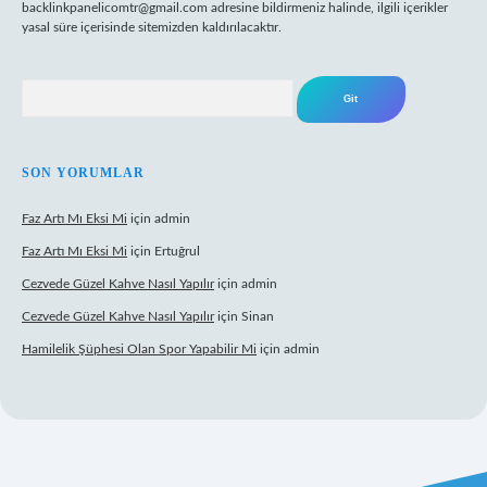
backlinkpanelicomtr@gmail.com
adresine bildirmeniz halinde, ilgili içerikler
yasal süre içerisinde sitemizden kaldırılacaktır.
Arama
SON YORUMLAR
Faz Artı Mı Eksi Mi
için
admin
Faz Artı Mı Eksi Mi
için
Ertuğrul
Cezvede Güzel Kahve Nasıl Yapılır
için
admin
Cezvede Güzel Kahve Nasıl Yapılır
için
Sinan
Hamilelik Şüphesi Olan Spor Yapabilir Mi
için
admin
ttps://betci.co/
ilbet
ilbet.casino
ilbet.online
betexper
betexper.xyz
e