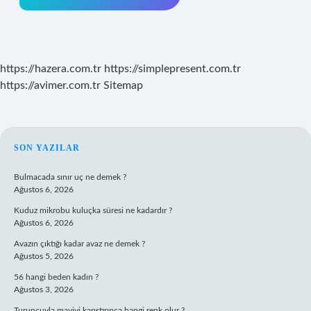
https://hazera.com.tr
https://simplepresent.com.tr
https://avimer.com.tr
Sitemap
SIDEBAR
SON YAZILAR
Bulmacada sınır uç ne demek ?
Ağustos 6, 2026
Kuduz mikrobu kuluçka süresi ne kadardır ?
Ağustos 6, 2026
Avazın çıktığı kadar avaz ne demek ?
Ağustos 5, 2026
56 hangi beden kadın ?
Ağustos 3, 2026
Turuncuyla maviyi karıştırınca hangi renk olur ?