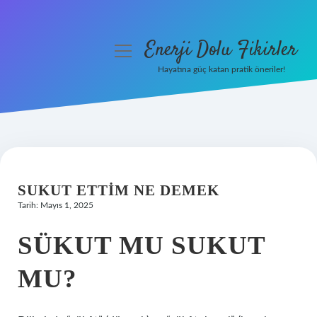
Enerji Dolu Fikirler
menüyü
aç
Hayatına güç katan pratik öneriler!
Anasayfa
Gizlilik Politikası
Yasal Uyarı
SUKUT ETTIM NE DEMEK
Hakkımızda
Tarih: Mayıs 1, 2025
SÜKUT MU SUKUT
MU?