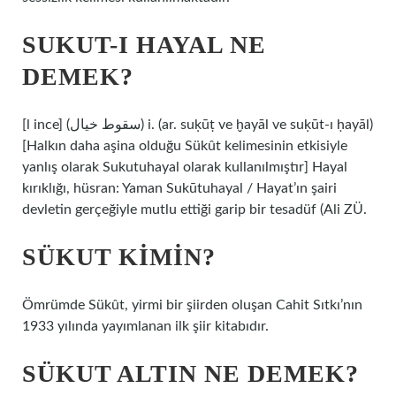
SUKUT-I HAYAL NE
DEMEK?
[l ince] (ﺳﻘﻮﻁ ﺧﻴﺎﻝ) i. (ar. suḳūṭ ve ḫayāl ve suḳūt-ı ḥayāl)
[Halkın daha aşina olduğu Sükût kelimesinin etkisiyle
yanlış olarak Sukutuhayal olarak kullanılmıştır] Hayal
kırıklığı, hüsran: Yaman Sukūtuhayal / Hayat’ın şairi
devletin gerçeğiyle mutlu ettiği garip bir tesadüf (Ali ZÜ.
SÜKUT KIMIN?
Ömrümde Sükût, yirmi bir şiirden oluşan Cahit Sıtkı’nın
1933 yılında yayımlanan ilk şiir kitabıdır.
SÜKUT ALTIN NE DEMEK?