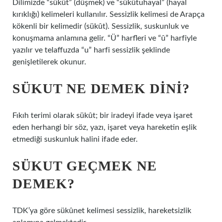
Dilimizde “sükût” (düşmek) ve “sükûtuhayal” (hayal
kırıklığı) kelimeleri kullanılır. Sessizlik kelimesi de Arapça
kökenli bir kelimedir (sükût). Sessizlik, suskunluk ve
konuşmama anlamına gelir. “Ü” harfleri ve “û” harfiyle
yazılır ve telaffuzda “u” harfi sessizlik şeklinde
genişletilerek okunur.
SÜKUT NE DEMEK DINI?
Fıkıh terimi olarak sükût; bir iradeyi ifade veya işaret
eden herhangi bir söz, yazı, işaret veya hareketin eşlik
etmediği suskunluk halini ifade eder.
SÜKUT GEÇMEK NE
DEMEK?
TDK’ya göre sükûnet kelimesi sessizlik, hareketsizlik