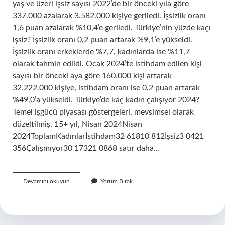
yaş ve üzeri işsiz sayısı 2022’de bir önceki yıla göre
337.000 azalarak 3.582.000 kişiye geriledi. İşsizlik oranı
1,6 puan azalarak %10,4’e geriledi. Türkiye’nin yüzde kaçı
işsiz? İşsizlik oranı 0,2 puan artarak %9,1’e yükseldi.
İşsizlik oranı erkeklerde %7,7, kadınlarda ise %11,7
olarak tahmin edildi. Ocak 2024’te istihdam edilen kişi
sayısı bir önceki aya göre 160.000 kişi artarak
32.222.000 kişiye, istihdam oranı ise 0,2 puan artarak
%49,0’a yükseldi. Türkiye’de kaç kadın çalışıyor 2024?
Temel işgücü piyasası göstergeleri, mevsimsel olarak
düzeltilmiş, 15+ yıl, Nisan 2024Nisan
2024ToplamKadınlarİstihdam32 61810 812İşsiz3 0421
356Çalışmıyor30 17321 0868 satır daha…
İŞsizlik
Devamını okuyun
Yorum Bırak
Oranı
En
Son
Kaç