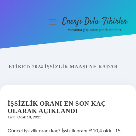
Enerji Dolu Fikirler
menüyü
aç
Hayatına güç katan pratik öneriler!
Anasayfa
Gizlilik Politikası
ETIKET:
2024 İŞSIZLIK MAAŞI NE KADAR
Yasal Uyarı
Hakkımızda
İŞSIZLIK ORANI EN SON KAÇ
OLARAK AÇIKLANDI
Tarih: Ocak 18, 2025
Güncel işsizlik oranı kaç? İşsizlik oranı %10,4 oldu. 15