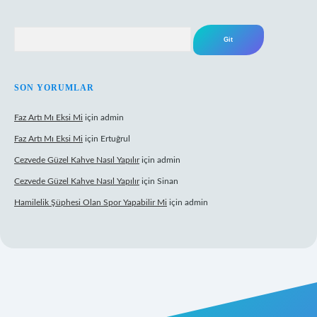
Arama
SON YORUMLAR
Faz Artı Mı Eksi Mi
için
admin
Faz Artı Mı Eksi Mi
için
Ertuğrul
Cezvede Güzel Kahve Nasıl Yapılır
için
admin
Cezvede Güzel Kahve Nasıl Yapılır
için
Sinan
Hamilelik Şüphesi Olan Spor Yapabilir Mi
için
admin
et canlı