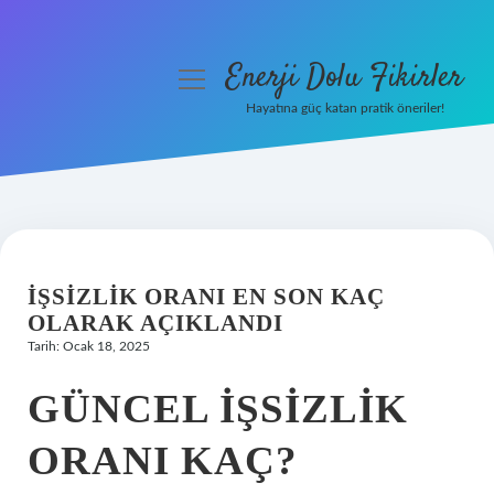
Enerji Dolu Fikirler
menüyü
aç
Hayatına güç katan pratik öneriler!
Anasayfa
Gizlilik Politikası
Yasal Uyarı
İŞSIZLIK ORANI EN SON KAÇ
Hakkımızda
OLARAK AÇIKLANDI
Tarih: Ocak 18, 2025
GÜNCEL IŞSIZLIK
ORANI KAÇ?