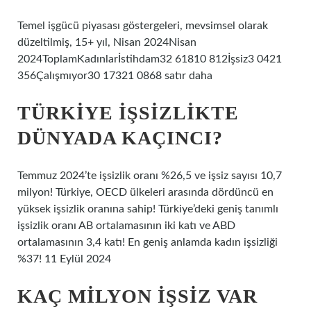
Temel işgücü piyasası göstergeleri, mevsimsel olarak
düzeltilmiş, 15+ yıl, Nisan 2024Nisan
2024ToplamKadınlarİstihdam32 61810 812İşsiz3 0421
356Çalışmıyor30 17321 0868 satır daha
TÜRKIYE IŞSIZLIKTE
DÜNYADA KAÇINCI?
Temmuz 2024’te işsizlik oranı %26,5 ve işsiz sayısı 10,7
milyon! Türkiye, OECD ülkeleri arasında dördüncü en
yüksek işsizlik oranına sahip! Türkiye’deki geniş tanımlı
işsizlik oranı AB ortalamasının iki katı ve ABD
ortalamasının 3,4 katı! En geniş anlamda kadın işsizliği
%37! 11 Eylül 2024
KAÇ MILYON IŞSIZ VAR