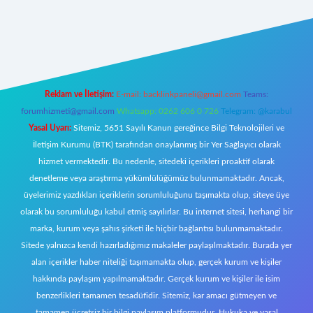
s://betci.co/
ilbet
ilbet.casino
ilbet.online
betexper
betexper.xyz
ele
Reklam ve İletişim:
E-mail:
backlinkpaneli@gmail.com
Teams:
forumhizmeti@gmail.com
Whatsapp: 0262 606 0 726
Telegram: @karabul
Yasal Uyarı:
Sitemiz, 5651 Sayılı Kanun gereğince Bilgi Teknolojileri ve
İletişim Kurumu (BTK) tarafından onaylanmış bir Yer Sağlayıcı olarak
hizmet vermektedir. Bu nedenle, sitedeki içerikleri proaktif olarak
denetleme veya araştırma yükümlülüğümüz bulunmamaktadır. Ancak,
üyelerimiz yazdıkları içeriklerin sorumluluğunu taşımakta olup, siteye üye
olarak bu sorumluluğu kabul etmiş sayılırlar. Bu internet sitesi, herhangi bir
marka, kurum veya şahıs şirketi ile hiçbir bağlantısı bulunmamaktadır.
Sitede yalnızca kendi hazırladığımız makaleler paylaşılmaktadır. Burada yer
alan içerikler haber niteliği taşımamakta olup, gerçek kurum ve kişiler
hakkında paylaşım yapılmamaktadır. Gerçek kurum ve kişiler ile isim
benzerlikleri tamamen tesadüfidir. Sitemiz, kar amacı gütmeyen ve
tamamen ücretsiz bir bilgi paylaşım platformudur. Hukuka ve yasal