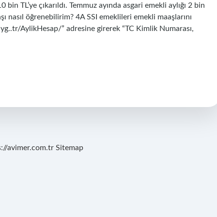
0 bin TL’ye çıkarıldı. Temmuz ayında asgari emekli aylığı 2 bin
şı nasıl öğrenebilirim? 4A SSI emeklileri emekli maaşlarını
yg..tr/AylikHesap/” adresine girerek “TC Kimlik Numarası,
s://avimer.com.tr
Sitemap