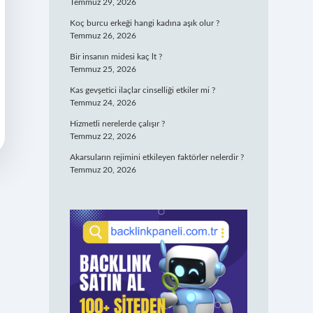
Temmuz 29, 2026
Koç burcu erkeği hangi kadına aşık olur ?
Temmuz 26, 2026
Bir insanın midesi kaç lt ?
Temmuz 25, 2026
Kas gevşetici ilaçlar cinselliği etkiler mi ?
Temmuz 24, 2026
Hizmetli nerelerde çalışır ?
Temmuz 22, 2026
Akarsuların rejimini etkileyen faktörler nelerdir ?
Temmuz 20, 2026