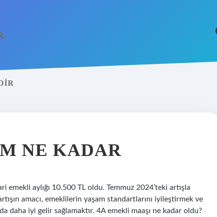
DIR
https://betci.co/
IM NE KADAR
ri emekli aylığı 10.500 TL oldu. Temmuz 2024’teki artışla
artışın amacı, emeklilerin yaşam standartlarını iyileştirmek ve
 daha iyi gelir sağlamaktır. 4A emekli maaşı ne kadar oldu?