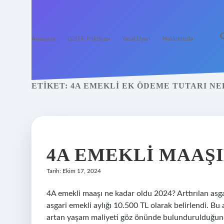
Anasayfa
Gizlilik Politikası
Yasal Uyarı
Hakkımızda
ETIKET:
4A EMEKLI EK ÖDEME TUTARI NE
4A EMEKLI MAAŞ
Tarih: Ekim 17, 2024
4A emekli maaşı ne kadar oldu 2024? Arttırılan asga
asgari emekli aylığı 10.500 TL olarak belirlendi. Bu 
artan yaşam maliyeti göz önünde bulundurulduğunda