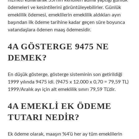
hizmeti kullanarak SSI’nin kendileri adına yaptığı günlük
ödemeleri ve kesintilerini görüntüleyebilirler. Günlük
emeklilik ödemesi, emeklilerin emeklilik aldıkları ayın
başından ilk ödeme tarihine kadar geçen süre boyunca
vatandaşlara ödenen maaş ödemesidir.
4A GÖSTERGE 9475 NE
DEMEK?
En düşük gösterge, gösterge sisteminin son getirildiği
1999 yılında 9475 idi. (9475 x 12.000 x 0,70 = 79,59 TL)
1999/Aralık ayı için alt emeklilik sınırı 79,59 TL’dir.
4A EMEKLI EK ÖDEME
TUTARI NEDIR?
Ek ödeme olarak, maaşın %4’ü her ay tüm emeklilerin