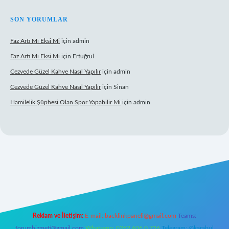
SON YORUMLAR
Faz Artı Mı Eksi Mi
için
admin
Faz Artı Mı Eksi Mi
için
Ertuğrul
Cezvede Güzel Kahve Nasıl Yapılır
için
admin
Cezvede Güzel Kahve Nasıl Yapılır
için
Sinan
Hamilelik Şüphesi Olan Spor Yapabilir Mi
için
admin
://betci.co/
ilbet
ilbet.casino
ilbet.online
betexper
betexper.xyz
elex
Reklam ve İletişim:
E-mail:
backlinkpaneli@gmail.com
Teams:
forumhizmeti@gmail.com
Whatsapp: 0262 606 0 726
Telegram: @karabul