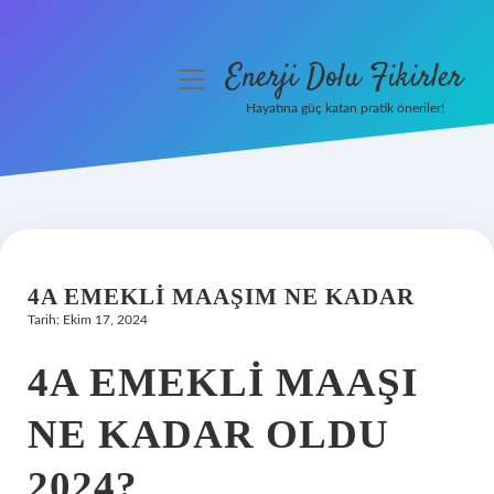
Enerji Dolu Fikirler
menüyü
aç
Hayatına güç katan pratik öneriler!
Anasayfa
Gizlilik Politikası
Yasal Uyarı
4A EMEKLI MAAŞIM NE KADAR
Hakkımızda
Tarih: Ekim 17, 2024
4A EMEKLI MAAŞI
NE KADAR OLDU
2024?