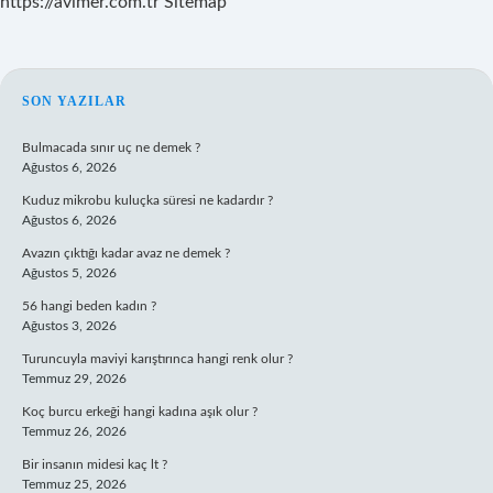
https://avimer.com.tr
Sitemap
SIDEBAR
SON YAZILAR
Bulmacada sınır uç ne demek ?
Ağustos 6, 2026
Kuduz mikrobu kuluçka süresi ne kadardır ?
Ağustos 6, 2026
Avazın çıktığı kadar avaz ne demek ?
Ağustos 5, 2026
56 hangi beden kadın ?
Ağustos 3, 2026
Turuncuyla maviyi karıştırınca hangi renk olur ?
Temmuz 29, 2026
Koç burcu erkeği hangi kadına aşık olur ?
Temmuz 26, 2026
Bir insanın midesi kaç lt ?
Temmuz 25, 2026