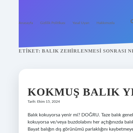
Anasayfa
Gizlilik Politikası
Yasal Uyarı
Hakkımızda
ETIKET:
BALIK ZEHIRLENMESI SONRASI N
KOKMUŞ BALIK Y
Tarih: Ekim 15, 2024
Balık kokuyorsa yenir mi? DOĞRU. Taze balık genelli
kokuyorsa ve/veya buzdolabını her açtığınızda balık 
Bayat balığın dış görünümü parlaklığını kaybetmeye b