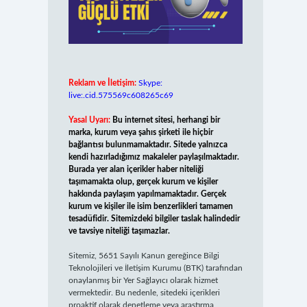
Reklam ve İletişim:
Skype:
live:.cid.575569c608265c69
Yasal Uyarı:
Bu internet sitesi, herhangi bir
marka, kurum veya şahıs şirketi ile hiçbir
bağlantısı bulunmamaktadır. Sitede yalnızca
kendi hazırladığımız makaleler paylaşılmaktadır.
Burada yer alan içerikler haber niteliği
taşımamakta olup, gerçek kurum ve kişiler
hakkında paylaşım yapılmamaktadır. Gerçek
kurum ve kişiler ile isim benzerlikleri tamamen
tesadüfidir. Sitemizdeki bilgiler taslak halindedir
ve tavsiye niteliği taşımazlar.
Sitemiz, 5651 Sayılı Kanun gereğince Bilgi
Teknolojileri ve İletişim Kurumu (BTK) tarafından
onaylanmış bir Yer Sağlayıcı olarak hizmet
vermektedir. Bu nedenle, sitedeki içerikleri
proaktif olarak denetleme veya araştırma