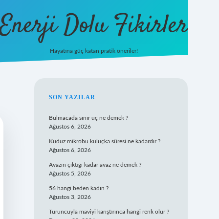
Enerji Dolu Fikirler
Hayatına güç katan pratik öneriler!
ilbet
ilbet.casino
ilbet.online
betexper
betexper.xyz
elexbet canlı
SIDEBAR
SON YAZILAR
Bulmacada sınır uç ne demek ?
Ağustos 6, 2026
Kuduz mikrobu kuluçka süresi ne kadardır ?
Ağustos 6, 2026
Avazın çıktığı kadar avaz ne demek ?
Ağustos 5, 2026
56 hangi beden kadın ?
Ağustos 3, 2026
Turuncuyla maviyi karıştırınca hangi renk olur ?