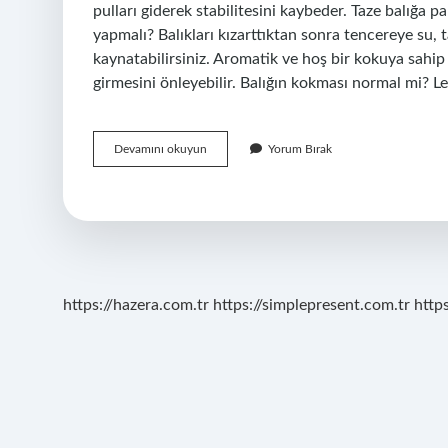
pulları giderek stabilitesini kaybeder. Taze balığa p
yapmalı? Balıkları kızarttıktan sonra tencereye su, t
kaynatabilirsiniz. Aromatik ve hoş bir kokuya sahip
girmesini önleyebilir. Balığın kokması normal mi? Le
Kokmuş
Devamını okuyun
Yorum Bırak
Balık
Yenir
Mi
https://hazera.com.tr
https://simplepresent.com.tr
http