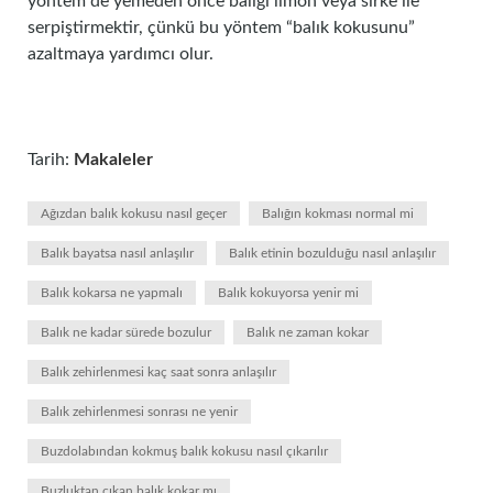
yöntem de yemeden önce balığı limon veya sirke ile
serpiştirmektir, çünkü bu yöntem “balık kokusunu”
azaltmaya yardımcı olur.
Tarih:
Makaleler
Ağızdan balık kokusu nasıl geçer
Balığın kokması normal mi
Balık bayatsa nasıl anlaşılır
Balık etinin bozulduğu nasıl anlaşılır
Balık kokarsa ne yapmalı
Balık kokuyorsa yenir mi
Balık ne kadar sürede bozulur
Balık ne zaman kokar
Balık zehirlenmesi kaç saat sonra anlaşılır
Balık zehirlenmesi sonrası ne yenir
Buzdolabından kokmuş balık kokusu nasıl çıkarılır
Buzluktan çıkan balık kokar mı