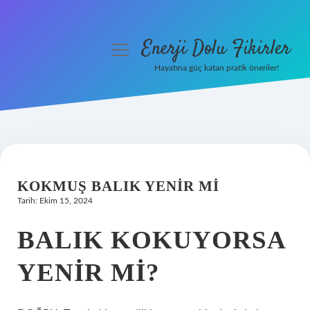
Enerji Dolu Fikirler
menüyü
aç
Hayatına güç katan pratik öneriler!
Anasayfa
Gizlilik Politikası
Yasal Uyarı
KOKMUŞ BALIK YENIR MI
Hakkımızda
Tarih: Ekim 15, 2024
BALIK KOKUYORSA
YENIR MI?