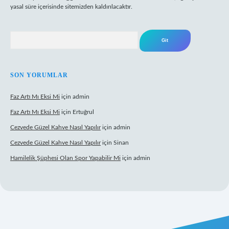
yasal süre içerisinde sitemizden kaldırılacaktır.
Arama
SON YORUMLAR
Faz Artı Mı Eksi Mi
için
admin
Faz Artı Mı Eksi Mi
için
Ertuğrul
Cezvede Güzel Kahve Nasıl Yapılır
için
admin
Cezvede Güzel Kahve Nasıl Yapılır
için
Sinan
Hamilelik Şüphesi Olan Spor Yapabilir Mi
için
admin
anlı