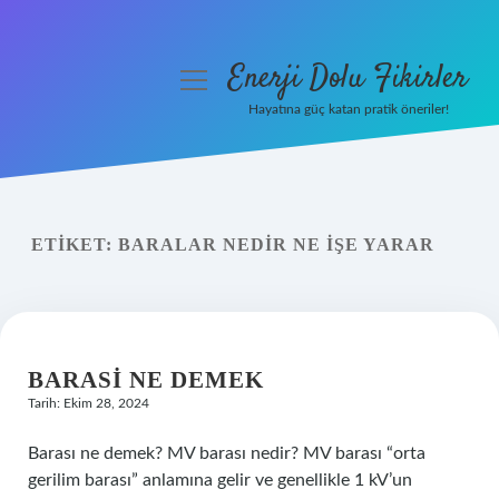
Enerji Dolu Fikirler
menüyü
aç
Hayatına güç katan pratik öneriler!
Anasayfa
Gizlilik Politikası
ETIKET:
BARALAR NEDIR NE IŞE YARAR
Yasal Uyarı
Hakkımızda
BARASI NE DEMEK
Tarih: Ekim 28, 2024
Barası ne demek? MV barası nedir? MV barası “orta
gerilim barası” anlamına gelir ve genellikle 1 kV’un