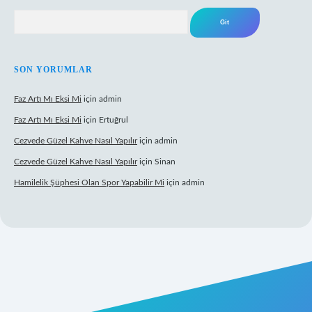
Arama
SON YORUMLAR
Faz Artı Mı Eksi Mi
için
admin
Faz Artı Mı Eksi Mi
için
Ertuğrul
Cezvede Güzel Kahve Nasıl Yapılır
için
admin
Cezvede Güzel Kahve Nasıl Yapılır
için
Sinan
Hamilelik Şüphesi Olan Spor Yapabilir Mi
için
admin
et canlı