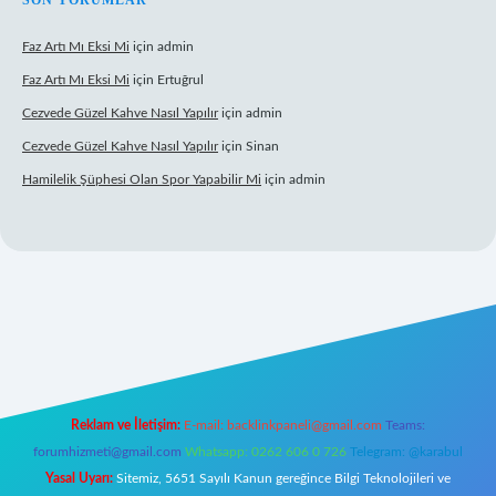
SON YORUMLAR
Faz Artı Mı Eksi Mi
için
admin
Faz Artı Mı Eksi Mi
için
Ertuğrul
Cezvede Güzel Kahve Nasıl Yapılır
için
admin
Cezvede Güzel Kahve Nasıl Yapılır
için
Sinan
Hamilelik Şüphesi Olan Spor Yapabilir Mi
için
admin
ps://betci.co/
ilbet
ilbet.casino
ilbet.online
betexper
betexper.xyz
ele
Reklam ve İletişim:
E-mail:
backlinkpaneli@gmail.com
Teams:
forumhizmeti@gmail.com
Whatsapp: 0262 606 0 726
Telegram: @karabul
Yasal Uyarı:
Sitemiz, 5651 Sayılı Kanun gereğince Bilgi Teknolojileri ve