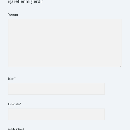
işaretlenmişlerdir
Yorum
İsim*
E-Posta*
Web Sitesi