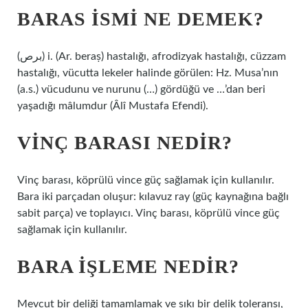
BARAS ISMI NE DEMEK?
(ﺑﺮﺹ) i. (Ar. beraṣ) hastalığı, afrodizyak hastalığı, cüzzam
hastalığı, vücutta lekeler halinde görülen: Hz. Musa’nın
(a.s.) vücudunu ve nurunu (…) gördüğü ve …’dan beri
yaşadığı mâlumdur (Âlî Mustafa Efendi).
VINÇ BARASI NEDIR?
Vinç barası, köprülü vince güç sağlamak için kullanılır.
Bara iki parçadan oluşur: kılavuz ray (güç kaynağına bağlı
sabit parça) ve toplayıcı. Vinç barası, köprülü vince güç
sağlamak için kullanılır.
BARA IŞLEME NEDIR?
Mevcut bir deliği tamamlamak ve sıkı bir delik toleransı,