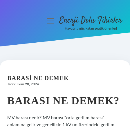
Enerji Dolu Fikirler
menüyü
aç
Hayatına güç katan pratik öneriler!
Anasayfa
Gizlilik Politikası
Yasal Uyarı
BARASI NE DEMEK
Hakkımızda
Tarih: Ekim 28, 2024
BARASI NE DEMEK?
MV barası nedir? MV barası “orta gerilim barası”
anlamına gelir ve genellikle 1 kV’un üzerindeki gerilim