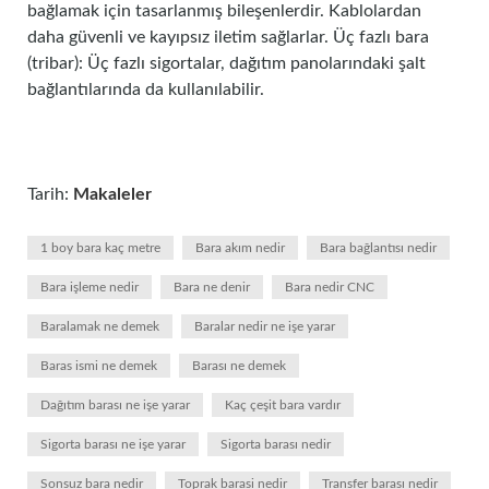
bağlamak için tasarlanmış bileşenlerdir. Kablolardan
daha güvenli ve kayıpsız iletim sağlarlar. Üç fazlı bara
(tribar): Üç fazlı sigortalar, dağıtım panolarındaki şalt
bağlantılarında da kullanılabilir.
Tarih:
Makaleler
1 boy bara kaç metre
Bara akım nedir
Bara bağlantısı nedir
Bara işleme nedir
Bara ne denir
Bara nedir CNC
Baralamak ne demek
Baralar nedir ne işe yarar
Baras ismi ne demek
Barası ne demek
Dağıtım barası ne işe yarar
Kaç çeşit bara vardır
Sigorta barası ne işe yarar
Sigorta barası nedir
Sonsuz bara nedir
Toprak barasi nedir
Transfer barası nedir