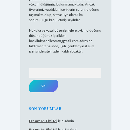
yükümlülüğümüz bulunmamaktadır. Ancak,
üyelerimiz yazdıkları içeriklerin sorumluluğunu
taşımakta olup, siteye üye olarak bu
sorumluluğu kabul etmiş sayılırlar.
Hukuka ve yasal düzenlemelere aykırı olduğunu
düşündüğünüz içerikleri,
backlinkpanelicomtr@gmail.com
adresine
bildirmeniz halinde, ilgili içerikler yasal süre
içerisinde sitemizden kaldırılacaktır.
Arama
SON YORUMLAR
Faz Artı Mı Eksi Mi
için
admin
Faz Artı Mı Eksi Mi
için
Ertuğrul