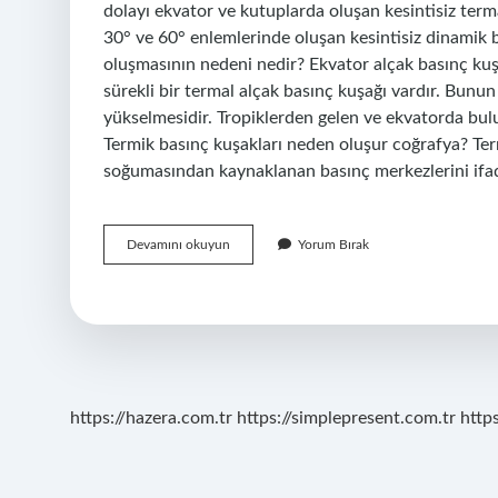
dolayı ekvator ve kutuplarda oluşan kesintisiz term
30° ve 60° enlemlerinde oluşan kesintisiz dinamik b
oluşmasının nedeni nedir? Ekvator alçak basınç ku
sürekli bir termal alçak basınç kuşağı vardır. Bunun
yükselmesidir. Tropiklerden gelen ve ekvatorda buluş
Termik basınç kuşakları neden oluşur coğrafya? Term
soğumasından kaynaklanan basınç merkezlerini ifa
Sürekli
Devamını okuyun
Yorum Bırak
Basınç
Kuşakları
Nasıl
Oluşur
https://hazera.com.tr
https://simplepresent.com.tr
http