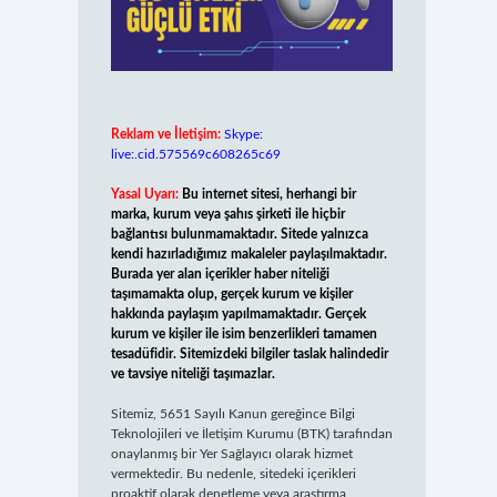
Reklam ve İletişim:
Skype:
live:.cid.575569c608265c69
Yasal Uyarı:
Bu internet sitesi, herhangi bir
marka, kurum veya şahıs şirketi ile hiçbir
bağlantısı bulunmamaktadır. Sitede yalnızca
kendi hazırladığımız makaleler paylaşılmaktadır.
Burada yer alan içerikler haber niteliği
taşımamakta olup, gerçek kurum ve kişiler
hakkında paylaşım yapılmamaktadır. Gerçek
kurum ve kişiler ile isim benzerlikleri tamamen
tesadüfidir. Sitemizdeki bilgiler taslak halindedir
ve tavsiye niteliği taşımazlar.
Sitemiz, 5651 Sayılı Kanun gereğince Bilgi
Teknolojileri ve İletişim Kurumu (BTK) tarafından
onaylanmış bir Yer Sağlayıcı olarak hizmet
vermektedir. Bu nedenle, sitedeki içerikleri
proaktif olarak denetleme veya araştırma