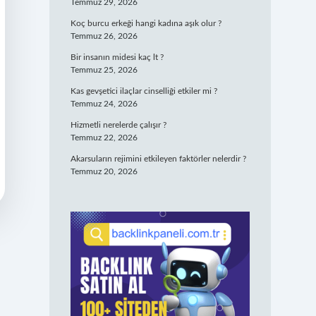
Temmuz 29, 2026
Koç burcu erkeği hangi kadına aşık olur ?
Temmuz 26, 2026
Bir insanın midesi kaç lt ?
Temmuz 25, 2026
Kas gevşetici ilaçlar cinselliği etkiler mi ?
Temmuz 24, 2026
Hizmetli nerelerde çalışır ?
Temmuz 22, 2026
Akarsuların rejimini etkileyen faktörler nelerdir ?
Temmuz 20, 2026