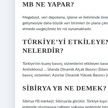
MB NE YAPAR?
Megabayt, veri depolama, işleme ve iletiminde öneml
gelişmesiyle daha büyük veri birimleri ön plana çık
etmede vazgeçilmez bir rol oynamaktadır.
TÜRKIYE’YI ETKILEYE
NELERDIR?
Türkiye’nin kuzey basınç sistemlerini etkileyen bası
Antisiklonu) … İzlanda Dinamik Alçak Basıncı (İzland
basınç sistemleri. Azorlar Dinamik Yüksek Basıncı (
SIBIRYA YB NE DEMEK?
Sibirya YB merkezi: Sibirya’da görülür. Türkiye kışın
enlemde oluşmasına rağmen soğuma nedeniyle terma