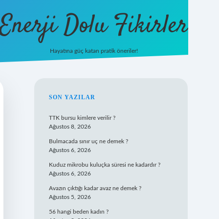
Enerji Dolu Fikirler
Hayatına güç katan pratik öneriler!
https://b
SIDEBAR
SON YAZILAR
TTK bursu kimlere verilir ?
Ağustos 8, 2026
Bulmacada sınır uç ne demek ?
Ağustos 6, 2026
Kuduz mikrobu kuluçka süresi ne kadardır ?
Ağustos 6, 2026
Avazın çıktığı kadar avaz ne demek ?
Ağustos 5, 2026
56 hangi beden kadın ?