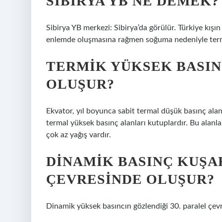
SIBIRYA YB NE DEMEK?
Sibirya YB merkezi: Sibirya’da görülür. Türkiye kışın
enlemde oluşmasına rağmen soğuma nedeniyle terma
TERMIK YÜKSEK BASIN
OLUŞUR?
Ekvator, yıl boyunca sabit termal düşük basınç ala
termal yüksek basınç alanları kutuplardır. Bu alan
çok az yağış vardır.
DINAMIK BASINÇ KUŞ
ÇEVRESINDE OLUŞUR?
Dinamik yüksek basıncın gözlendiği 30. paralel çevr