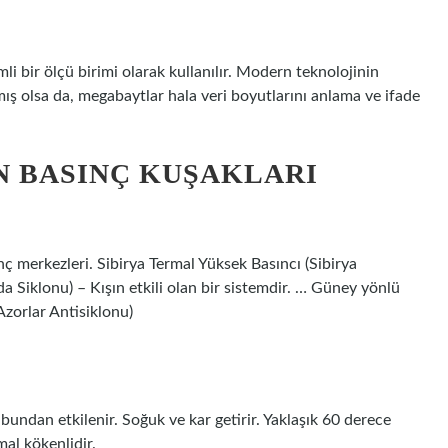
i bir ölçü birimi olarak kullanılır. Modern teknolojinin
mış olsa da, megabaytlar hala veri boyutlarını anlama ve ifade
N BASINÇ KUŞAKLARI
nç merkezleri. Sibirya Termal Yüksek Basıncı (Sibirya
a Siklonu) – Kışın etkili olan bir sistemdir. … Güney yönlü
Azorlar Antisiklonu)
 bundan etkilenir. Soğuk ve kar getirir. Yaklaşık 60 derece
l kökenlidir.