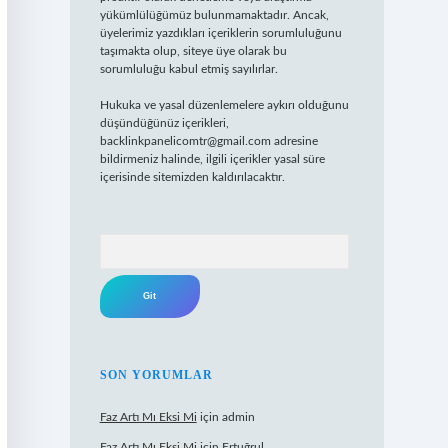
yükümlülüğümüz bulunmamaktadır. Ancak,
üyelerimiz yazdıkları içeriklerin sorumluluğunu
taşımakta olup, siteye üye olarak bu
sorumluluğu kabul etmiş sayılırlar.
Hukuka ve yasal düzenlemelere aykırı olduğunu
düşündüğünüz içerikleri,
backlinkpanelicomtr@gmail.com
adresine
bildirmeniz halinde, ilgili içerikler yasal süre
içerisinde sitemizden kaldırılacaktır.
Arama
SON YORUMLAR
Faz Artı Mı Eksi Mi
için
admin
Faz Artı Mı Eksi Mi
için
Ertuğrul