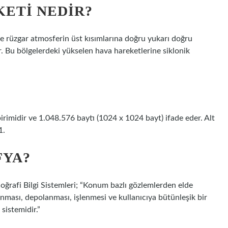
KETI NEDIR?
rde rüzgar atmosferin üst kısımlarına doğru yukarı doğru
r. Bu bölgelerdeki yükselen hava hareketlerine siklonik
irimidir ve 1.048.576 baytı (1024 x 1024 bayt) ifade eder. Alt
1.
FYA?
oğrafi Bilgi Sistemleri; “Konum bazlı gözlemlerden elde
lanması, depolanması, işlenmesi ve kullanıcıya bütünleşik bir
 sistemidir.”