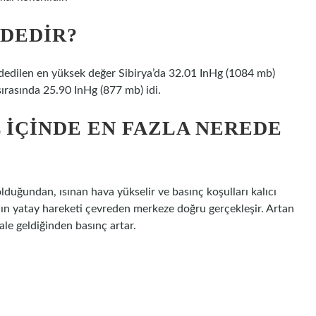
EDEDIR?
dedilen en yüksek değer Sibirya’da 32.01 InHg (1084 mb)
sırasında 25.90 InHg (877 mb) idi.
 IÇINDE EN FAZLA NEREDE
lduğundan, ısınan hava yükselir ve basınç koşulları kalıcı
nın yatay hareketi çevreden merkeze doğru gerçekleşir. Artan
ale geldiğinden basınç artar.