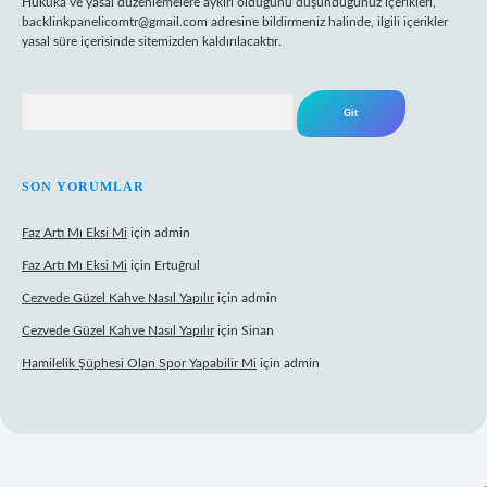
Hukuka ve yasal düzenlemelere aykırı olduğunu düşündüğünüz içerikleri,
backlinkpanelicomtr@gmail.com
adresine bildirmeniz halinde, ilgili içerikler
yasal süre içerisinde sitemizden kaldırılacaktır.
Arama
SON YORUMLAR
Faz Artı Mı Eksi Mi
için
admin
Faz Artı Mı Eksi Mi
için
Ertuğrul
Cezvede Güzel Kahve Nasıl Yapılır
için
admin
Cezvede Güzel Kahve Nasıl Yapılır
için
Sinan
Hamilelik Şüphesi Olan Spor Yapabilir Mi
için
admin