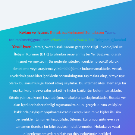
z
elexbet canlı
Reklam ve İletişim:
E-mail:
backlinkpaneli@gmail.com
Teams:
forumhizmeti@gmail.com
Whatsapp: 0262 606 0 726
Telegram: @karabul
Yasal Uyarı:
Sitemiz, 5651 Sayılı Kanun gereğince Bilgi Teknolojileri ve
İletişim Kurumu (BTK) tarafından onaylanmış bir Yer Sağlayıcı olarak
hizmet vermektedir. Bu nedenle, sitedeki içerikleri proaktif olarak
denetleme veya araştırma yükümlülüğümüz bulunmamaktadır. Ancak,
üyelerimiz yazdıkları içeriklerin sorumluluğunu taşımakta olup, siteye üye
olarak bu sorumluluğu kabul etmiş sayılırlar. Bu internet sitesi, herhangi bir
marka, kurum veya şahıs şirketi ile hiçbir bağlantısı bulunmamaktadır.
Sitede yalnızca kendi hazırladığımız makaleler paylaşılmaktadır. Burada yer
alan içerikler haber niteliği taşımamakta olup, gerçek kurum ve kişiler
hakkında paylaşım yapılmamaktadır. Gerçek kurum ve kişiler ile isim
benzerlikleri tamamen tesadüfidir. Sitemiz, kar amacı gütmeyen ve
tamamen ücretsiz bir bilgi paylaşım platformudur. Hukuka ve yasal
düzenlemelere aykırı olduğunu düşündüğünüz içerikleri,