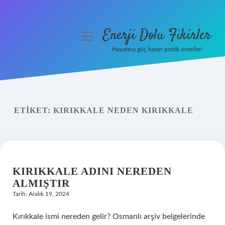
Enerji Dolu Fikirler
menüyü
aç
Hayatına güç katan pratik öneriler!
Anasayfa
Gizlilik Politikası
ETIKET:
KIRIKKALE NEDEN KIRIKKALE
Yasal Uyarı
Hakkımızda
KIRIKKALE ADINI NEREDEN
ALMIŞTIR
Tarih: Aralık 19, 2024
Kırıkkale ismi nereden gelir? Osmanlı arşiv belgelerinde