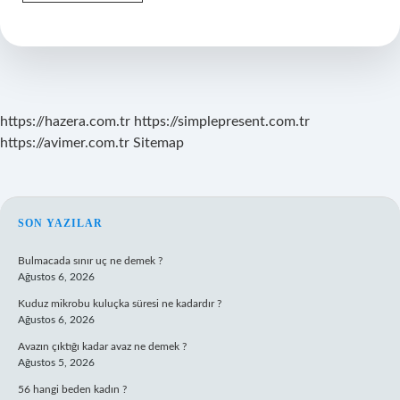
Adını
Nereden
Almıştır
https://hazera.com.tr
https://simplepresent.com.tr
https://avimer.com.tr
Sitemap
SIDEBAR
SON YAZILAR
Bulmacada sınır uç ne demek ?
Ağustos 6, 2026
Kuduz mikrobu kuluçka süresi ne kadardır ?
Ağustos 6, 2026
Avazın çıktığı kadar avaz ne demek ?
Ağustos 5, 2026
56 hangi beden kadın ?