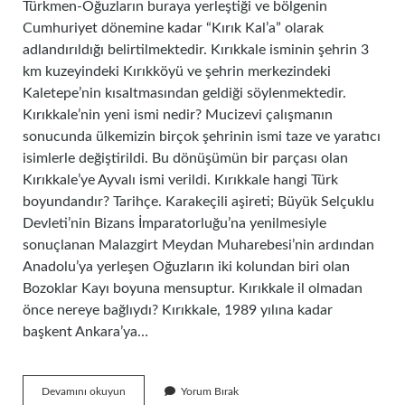
Türkmen-Oğuzların buraya yerleştiği ve bölgenin
Cumhuriyet dönemine kadar “Kırık Kal’a” olarak
adlandırıldığı belirtilmektedir. Kırıkkale isminin şehrin 3
km kuzeyindeki Kırıkköyü ve şehrin merkezindeki
Kaletepe’nin kısaltmasından geldiği söylenmektedir.
Kırıkkale’nin yeni ismi nedir? Mucizevi çalışmanın
sonucunda ülkemizin birçok şehrinin ismi taze ve yaratıcı
isimlerle değiştirildi. Bu dönüşümün bir parçası olan
Kırıkkale’ye Ayvalı ismi verildi. Kırıkkale hangi Türk
boyundandır? Tarihçe. Karakeçili aşireti; Büyük Selçuklu
Devleti’nin Bizans İmparatorluğu’na yenilmesiyle
sonuçlanan Malazgirt Meydan Muharebesi’nin ardından
Anadolu’ya yerleşen Oğuzların iki kolundan biri olan
Bozoklar Kayı boyuna mensuptur. Kırıkkale il olmadan
önce nereye bağlıydı? Kırıkkale, 1989 yılına kadar
başkent Ankara’ya…
Kırıkkale
Devamını okuyun
Yorum Bırak