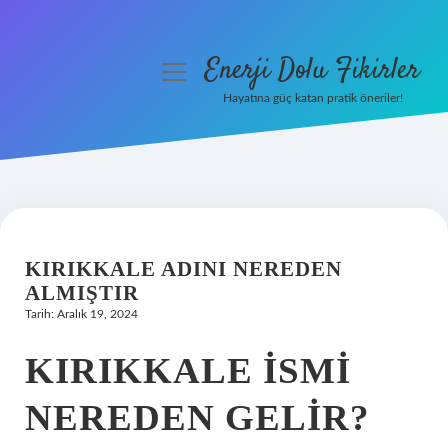
Enerji Dolu Fikirler
menüyü
aç
Hayatına güç katan pratik öneriler!
Anasayfa
Gizlilik Politikası
Yasal Uyarı
KIRIKKALE ADINI NEREDEN
Hakkımızda
ALMIŞTIR
Tarih: Aralık 19, 2024
KIRIKKALE ISMI
NEREDEN GELIR?