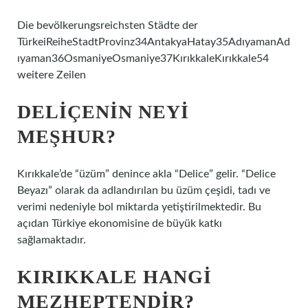
Die bevölkerungsreichsten Städte der
TürkeiReiheStadtProvinz34AntakyaHatay35AdıyamanAd
ıyaman36OsmaniyeOsmaniye37KırıkkaleKırıkkale54
weitere Zeilen
DELIÇENIN NEYI
MEŞHUR?
Kırıkkale’de “üzüm” denince akla “Delice” gelir. “Delice
Beyazı” olarak da adlandırılan bu üzüm çeşidi, tadı ve
verimi nedeniyle bol miktarda yetiştirilmektedir. Bu
açıdan Türkiye ekonomisine de büyük katkı
sağlamaktadır.
KIRIKKALE HANGI
MEZHEPTENDIR?