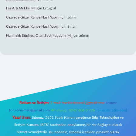
Faz Artı Mı Eksi Mi
için
Ertuğrul
Cezvede Güzel Kahve Nasıl Yapılır
için
admin
Cezvede Güzel Kahve Nasıl Yapılır
için
Sinan
Hamilelik Şüphesi Olan Spor Yapabilir Mi
için
admin
nlı
Reklam ve İletişim:
E-mail:
backlinkpaneli@gmail.com
Teams:
forumhizmeti@gmail.com
Whatsapp: 0262 606 0 726
Telegram: @karabul
Yasal Uyarı:
Sitemiz, 5651 Sayılı Kanun gereğince Bilgi Teknolojileri ve
İletişim Kurumu (BTK) tarafından onaylanmış bir Yer Sağlayıcı olarak
hizmet vermektedir. Bu nedenle, sitedeki içerikleri proaktif olarak