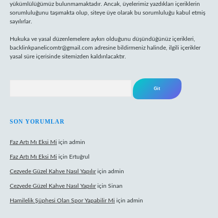
yükümlülüğümüz bulunmamaktadır. Ancak, üyelerimiz yazdıkları içeriklerin
sorumluluğunu taşımakta olup, siteye üye olarak bu sorumluluğu kabul etmiş
sayılırlar.
Hukuka ve yasal düzenlemelere aykırı olduğunu düşündüğünüz içerikleri,
backlinkpanelicomtr@gmail.com
adresine bildirmeniz halinde, ilgili içerikler
yasal süre içerisinde sitemizden kaldırılacaktır.
Arama
SON YORUMLAR
Faz Artı Mı Eksi Mi
için
admin
Faz Artı Mı Eksi Mi
için
Ertuğrul
Cezvede Güzel Kahve Nasıl Yapılır
için
admin
Cezvede Güzel Kahve Nasıl Yapılır
için
Sinan
Hamilelik Şüphesi Olan Spor Yapabilir Mi
için
admin