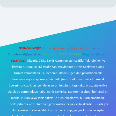
betci.co/
ilbet
ilbet.casino
ilbet.online
betexper
betexper.xyz
elexbet
Reklam ve İletişim:
E-mail:
backlinkpaneli@gmail.com
Teams:
forumhizmeti@gmail.com
Whatsapp: 0262 606 0 726
Telegram: @karabul
Yasal Uyarı:
Sitemiz, 5651 Sayılı Kanun gereğince Bilgi Teknolojileri ve
İletişim Kurumu (BTK) tarafından onaylanmış bir Yer Sağlayıcı olarak
hizmet vermektedir. Bu nedenle, sitedeki içerikleri proaktif olarak
denetleme veya araştırma yükümlülüğümüz bulunmamaktadır. Ancak,
üyelerimiz yazdıkları içeriklerin sorumluluğunu taşımakta olup, siteye üye
olarak bu sorumluluğu kabul etmiş sayılırlar. Bu internet sitesi, herhangi bir
marka, kurum veya şahıs şirketi ile hiçbir bağlantısı bulunmamaktadır.
Sitede yalnızca kendi hazırladığımız makaleler paylaşılmaktadır. Burada yer
alan içerikler haber niteliği taşımamakta olup, gerçek kurum ve kişiler