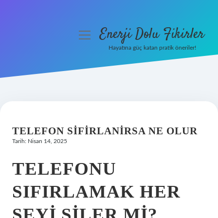
Enerji Dolu Fikirler
menüyü
aç
Hayatına güç katan pratik öneriler!
Anasayfa
Gizlilik Politikası
Yasal Uyarı
TELEFON SIFIRLANIRSA NE OLUR
Hakkımızda
Tarih: Nisan 14, 2025
TELEFONU
SIFIRLAMAK HER
ŞEYI SILER MI?