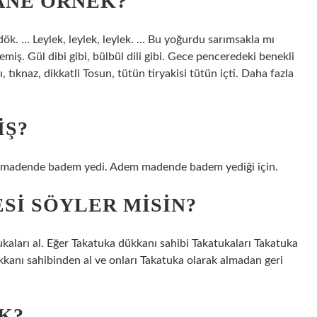
ANE ÖRNEK?
dök. … Leylek, leylek, leylek. … Bu yoğurdu sarımsakla mı
emiş. Gül dibi gibi, bülbül dili gibi. Gece penceredeki benekli
ı, tıknaz, dikkatli Tosun, tütün tiryakisi tütün içti. Daha fazla
IŞ?
 madende badem yedi. Adem madende badem yediği için.
I SÖYLER MISIN?
aları al. Eğer Takatuka dükkanı sahibi Takatukaları Takatuka
kanı sahibinden al ve onları Takatuka olarak almadan geri
K?