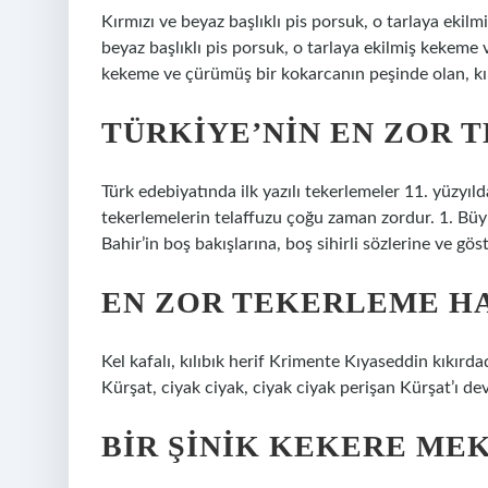
Kırmızı ve beyaz başlıklı pis porsuk, o tarlaya ekil
beyaz başlıklı pis porsuk, o tarlaya ekilmiş kekeme
kekeme ve çürümüş bir kokarcanın peşinde olan, kır
TÜRKIYE’NIN EN ZOR 
Türk edebiyatında ilk yazılı tekerlemeler 11. yüzyıl
tekerlemelerin telaffuzu çoğu zaman zordur. 1. Büyük
Bahir’in boş bakışlarına, boş sihirli sözlerine ve göst
EN ZOR TEKERLEME HA
Kel kafalı, kılıbık herif Krimente Kıyaseddin kıkırda
Kürşat, ciyak ciyak, ciyak ciyak perişan Kürşat’ı dev
BIR ŞINIK KEKERE ME