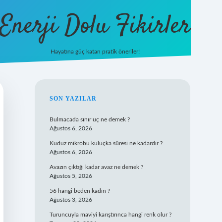
Enerji Dolu Fikirler
Hayatına güç katan pratik öneriler!
https://b
SIDEBAR
SON YAZILAR
Bulmacada sınır uç ne demek ?
Ağustos 6, 2026
Kuduz mikrobu kuluçka süresi ne kadardır ?
Ağustos 6, 2026
Avazın çıktığı kadar avaz ne demek ?
Ağustos 5, 2026
56 hangi beden kadın ?
Ağustos 3, 2026
Turuncuyla maviyi karıştırınca hangi renk olur ?