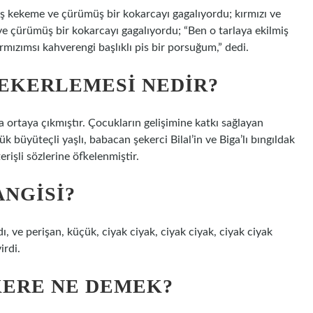
miş kekeme ve çürümüş bir kokarcayı gagalıyordu; kırmızı ve
 ve çürümüş bir kokarcayı gagalıyordu; “Ben o tarlaya ekilmiş
mızımsı kahverengi başlıklı pis bir porsuğum,” dedi.
TEKERLEMESI NEDIR?
da ortaya çıkmıştır. Çocukların gelişimine katkı sağlayan
 büyüteçli yaşlı, babacan şekerci Bilal’in ve Biga’lı bıngıldak
erişli sözlerine öfkelenmiştir.
NGISI?
dı, ve perişan, küçük, ciyak ciyak, ciyak ciyak, ciyak ciyak
irdi.
KERE NE DEMEK?