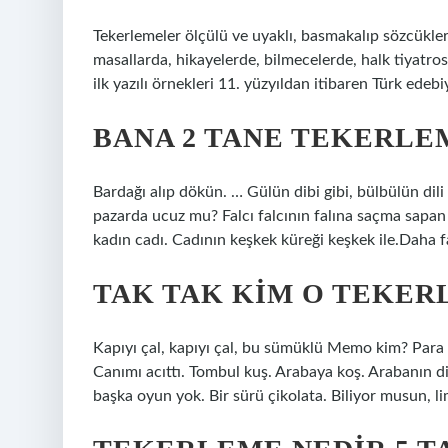
Tekerlemeler ölçülü ve uyaklı, basmakalıp sözcüklerd
masallarda, hikayelerde, bilmecelerde, halk tiyatr
ilk yazılı örnekleri 11. yüzyıldan itibaren Türk edebi
BANA 2 TANE TEKERLE
Bardağı alıp dökün. … Gülün dibi gibi, bülbülün dil
pazarda ucuz mu? Falcı falcının falına saçma sapan şe
kadın cadı. Cadının keşkek küreği keşkek ile.Dah
TAK TAK KIM O TEKER
Kapıyı çal, kapıyı çal, bu sümüklü Memo kim? Para i
Canımı acıttı. Tombul kuş. Arabaya koş. Arabanın dire
başka oyun yok. Bir sürü çikolata. Biliyor musun, li