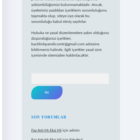
yükümlülüğümüz bulunmamaktadır. Ancak,
üyelerimiz yazdıkları içeriklerin sorumluluğunu
taşımakta olup, siteye üye olarak bu
sorumluluğu kabul etmiş sayılırlar.
Hukuka ve yasal düzenlemelere aykırı olduğunu
düşündüğünüz içerikleri,
backlinkpanelicomtr@gmail.com
adresine
bildirmeniz halinde, ilgili içerikler yasal süre
içerisinde sitemizden kaldırılacaktır.
Arama
SON YORUMLAR
Faz Artı Mı Eksi Mi
için
admin
Faz Artı Mı Eksi Mi
için
Ertuğrul