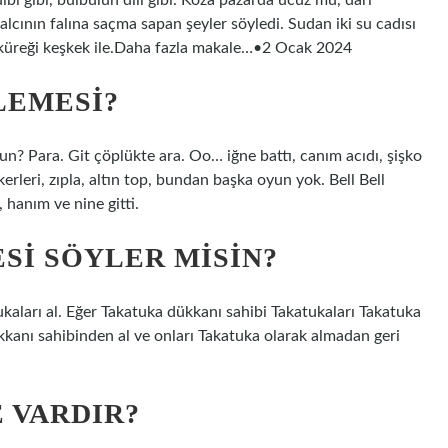
bi gibi, bülbülün dili gibi. Koza pazarda ucuz mu, darı
cının falına saçma sapan şeyler söyledi. Sudan iki su cadısı
ek küreği keşkek ile.Daha fazla makale…•2 Ocak 2024
LEMESI?
un? Para. Git çöplükte ara. Oo… iğne battı, canım acıdı, şişko
erleri, zıpla, altın top, bundan başka oyun yok. Bell Bell
 hanım ve nine gitti.
I SÖYLER MISIN?
aları al. Eğer Takatuka dükkanı sahibi Takatukaları Takatuka
kanı sahibinden al ve onları Takatuka olarak almadan geri
 VARDIR?