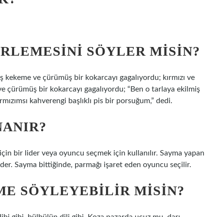
RLEMESINI SÖYLER MISIN?
miş kekeme ve çürümüş bir kokarcayı gagalıyordu; kırmızı ve
 ve çürümüş bir kokarcayı gagalıyordu; “Ben o tarlaya ekilmiş
mızımsı kahverengi başlıklı pis bir porsuğum,” dedi.
NANIR?
için bir lider veya oyuncu seçmek için kullanılır. Sayma yapan
eder. Sayma bittiğinde, parmağı işaret eden oyuncu seçilir.
ME SÖYLEYEBILIR MISIN?