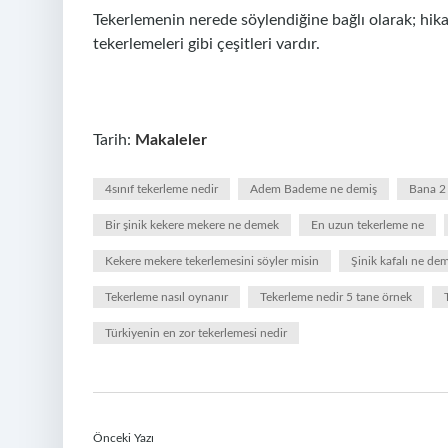
Tekerlemenin nerede söylendiğine bağlı olarak; hik
tekerlemeleri gibi çeşitleri vardır.
Tarih:
Makaleler
4sınıf tekerleme nedir
Adem Bademe ne demiş
Bana 2 
Bir şinik kekere mekere ne demek
En uzun tekerleme ne
Kekere mekere tekerlemesini söyler misin
Şinik kafalı ne de
Tekerleme nasıl oynanır
Tekerleme nedir 5 tane örnek
Türkiyenin en zor tekerlemesi nedir
Önceki Yazı