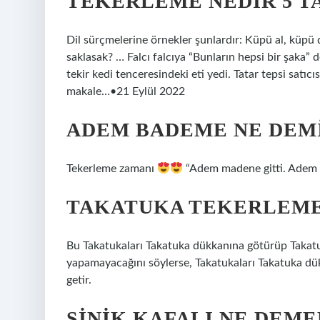
TEKERLEME NEDIR 5 T
Dil sürçmelerine örnekler şunlardır: Küpü al, küpü 
saklasak? … Falcı falcıya “Bunların hepsi bir şaka” d
tekir kedi tenceresindeki eti yedi. Tatar tepsi satıcıs
makale…•21 Eylül 2022
ADEM BADEME NE DEM
Tekerleme zamanı
“Adem madene gitti. Adem
TAKATUKA TEKERLEMES
Bu Takatukaları Takatuka dükkanına götürüp Takatuk
yapamayacağını söylerse, Takatukaları Takatuka dük
getir.
ŞINIK KAFALI NE DEME