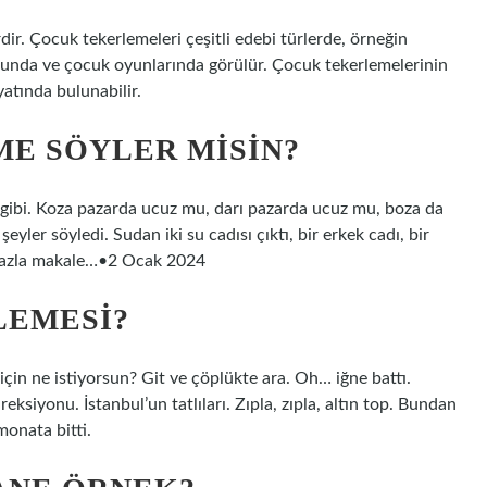
ir. Çocuk tekerlemeleri çeşitli edebi türlerde, örneğin
osunda ve çocuk oyunlarında görülür. Çocuk tekerlemelerinin
yatında bulunabilir.
ME SÖYLER MISIN?
i gibi. Koza pazarda ucuz mu, darı pazarda ucuz mu, boza da
yler söyledi. Sudan iki su cadısı çıktı, bir erkek cadı, bir
a fazla makale…•2 Ocak 2024
LEMESI?
çin ne istiyorsun? Git ve çöplükte ara. Oh… iğne battı.
ksiyonu. İstanbul’un tatlıları. Zıpla, zıpla, altın top. Bundan
monata bitti.