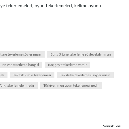
aye tekerlemeleri, oyun tekerlemeleri, kelime oyunu
tane tekerleme söyler misin
Bana 5 tane tekerleme söyleyebilir misin
En zor tekerleme hangisi
Kaç çeşit tekerleme vardır
mek
Tak tak kim o tekerlemesi
Takatuka tekerlemesi söyler misin
Türk tekerlemeleri nedir
Türkiyenin en uzun tekerlemesi nedir
Sonraki Yazı