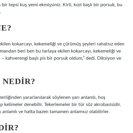
bir tepsi kuş yemi ekmişsiniz. Kirli, kızıl başlı bir porsuk, bu
.
NE?
kilen kokarcayı, kekemeliği ve çürümüş şeyleri rahatsız eden
zamandan beri ben bu tarlaya ekilen kokarcayı, kekemeliği ve
 – kahverengi başlı pis bir porsuk oldum,” dedi. Diksiyon ve
 NEDIR?
zerliğinden yararlanılarak söylenen yarı anlamlı, hoş
p kelimeler denebilir. Tekerlemeler bir tür söz akrobasisidir.
k anlamlı ve hatta bazen tamamen anlamsız olabilirler.
DIR?