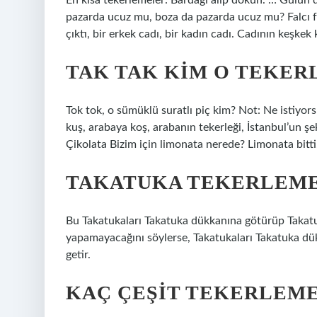
En kısa tekerlemeler: Bardağı alıp dökün. … Gülün di
pazarda ucuz mu, boza da pazarda ucuz mu? Falcı fal
çıktı, bir erkek cadı, bir kadın cadı. Cadının keşk
TAK TAK KIM O TEKER
Tok tok, o sümüklü suratlı piç kim? Not: Ne istiyors
kuş, arabaya koş, arabanın tekerleği, İstanbul’un şek
Çikolata Bizim için limonata nerede? Limonata bitti,
TAKATUKA TEKERLEMES
Bu Takatukaları Takatuka dükkanına götürüp Takatuk
yapamayacağını söylerse, Takatukaları Takatuka dük
getir.
KAÇ ÇEŞIT TEKERLEME