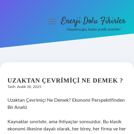
Enerji Dolu Fikirler
menüyü
aç
Hayatına güç katan pratik öneriler!
Anasayfa
Gizlilik Politikası
Yasal Uyarı
UZAKTAN ÇEVRIMIÇI NE DEMEK ?
Hakkımızda
Tarih: Aralık 30, 2025
Uzaktan Çevrimiçi Ne Demek? Ekonomi Perspektifinden
Bir Analiz
Kaynaklar sınırlıdır, ama ihtiyaçlar sonsuzdur. Bu klasik
ekonomi ilkesine dayalı olarak, her birey, her firma ve her