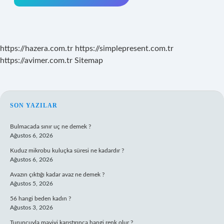
https://hazera.com.tr
https://simplepresent.com.tr
https://avimer.com.tr
Sitemap
SIDEBAR
SON YAZILAR
Bulmacada sınır uç ne demek ?
Ağustos 6, 2026
Kuduz mikrobu kuluçka süresi ne kadardır ?
Ağustos 6, 2026
Avazın çıktığı kadar avaz ne demek ?
Ağustos 5, 2026
56 hangi beden kadın ?
Ağustos 3, 2026
Turuncuyla maviyi karıştırınca hangi renk olur ?