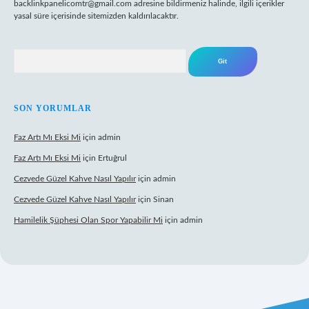
backlinkpanelicomtr@gmail.com
adresine bildirmeniz halinde, ilgili içerikler
yasal süre içerisinde sitemizden kaldırılacaktır.
Arama
SON YORUMLAR
Faz Artı Mı Eksi Mi
için
admin
Faz Artı Mı Eksi Mi
için
Ertuğrul
Cezvede Güzel Kahve Nasıl Yapılır
için
admin
Cezvede Güzel Kahve Nasıl Yapılır
için
Sinan
Hamilelik Şüphesi Olan Spor Yapabilir Mi
için
admin
ttps://betci.co/
ilbet
ilbet.casino
ilbet.online
betexper
betexper.xyz
e