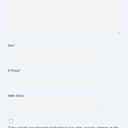
İsim*
E-Posta*
Web Sitesi
Daha sonraki yorumlarımda kullanılması için adım, e-posta adresim ve site