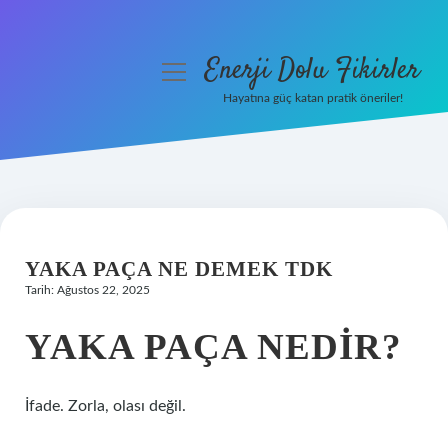
Enerji Dolu Fikirler
menüyü
aç
Hayatına güç katan pratik öneriler!
Anasayfa
Gizlilik Politikası
Yasal Uyarı
YAKA PAÇA NE DEMEK TDK
Hakkımızda
Tarih: Ağustos 22, 2025
YAKA PAÇA NEDIR?
İfade. Zorla, olası değil.