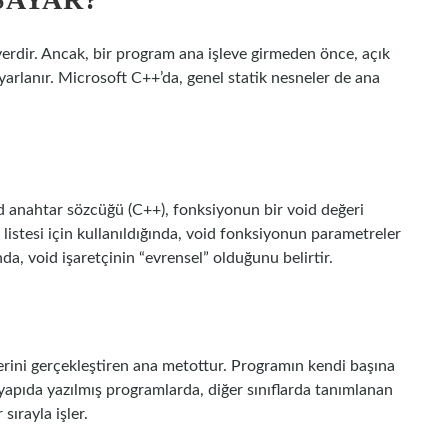
rdir. Ancak, bir program ana işleve girmeden önce, açık
 ayarlanır. Microsoft C++’da, genel statik nesneler de ana
id anahtar sözcüğü (C++), fonksiyonun bir void değeri
listesi için kullanıldığında, void fonksiyonun parametreler
ğında, void işaretçinin “evrensel” olduğunu belirtir.
erini gerçekleştiren ana metottur. Programın kendi başına
 yapıda yazılmış programlarda, diğer sınıflarda tanımlanan
 sırayla işler.