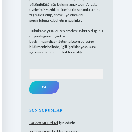
yükümlülüğümüz bulunmamaktadır. Ancak,
üyelerimiz yazdıkları içeriklerin sorumluluğunu
taşımakta olup, siteye üye olarak bu
sorumluluğu kabul etmiş sayılırlar.
Hukuka ve yasal düzenlemelere aykırı olduğunu
düşündüğünüz içerikleri,
backlinkpanelicomtr@gmail.com
adresine
bildirmeniz halinde, ilgili içerikler yasal süre
içerisinde sitemizden kaldırılacaktır.
Arama
SON YORUMLAR
Faz Artı Mı Eksi Mi
için
admin
Faz Artı Mı Eksi Mi
için
Ertuğrul