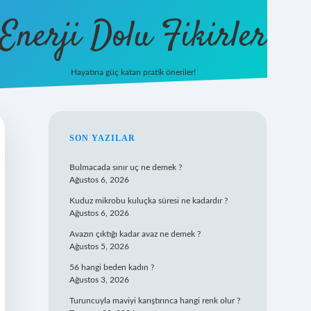
Enerji Dolu Fikirler
Hayatına güç katan pratik öneriler!
https://b
SIDEBAR
SON YAZILAR
Bulmacada sınır uç ne demek ?
Ağustos 6, 2026
Kuduz mikrobu kuluçka süresi ne kadardır ?
Ağustos 6, 2026
Avazın çıktığı kadar avaz ne demek ?
Ağustos 5, 2026
56 hangi beden kadın ?
Ağustos 3, 2026
Turuncuyla maviyi karıştırınca hangi renk olur ?