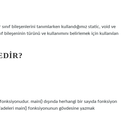
ınıf bileşenlerini tanımlarken kullandığımız static, void ve
ınıf bileşeninin türünü ve kullanımını belirlemek için kullanılan
EDIR?
) fonksiyonudur. main() dışında herhangi bir sayıda fonksiyon
 ifadeleri main() fonksiyonunun gövdesine yazmak