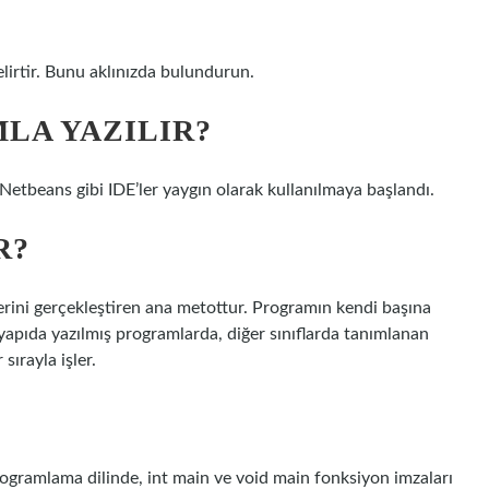
belirtir. Bunu aklınızda bulundurun.
LA YAZILIR?
etbeans gibi IDE’ler yaygın olarak kullanılmaya başlandı.
R?
erini gerçekleştiren ana metottur. Programın kendi başına
 yapıda yazılmış programlarda, diğer sınıflarda tanımlanan
 sırayla işler.
rogramlama dilinde, int main ve void main fonksiyon imzaları