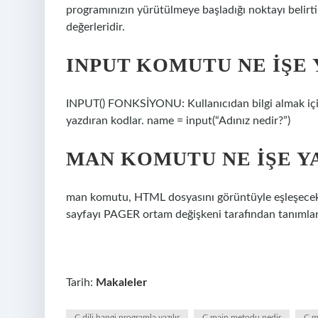
programınızın yürütülmeye başladığı noktayı belirti
değerleridir.
INPUT KOMUTU NE IŞE
INPUT() FONKSİYONU: ​​Kullanıcıdan bilgi almak için
yazdıran kodlar. name = input(“Adınız nedir?”)
MAN KOMUTU NE IŞE Y
man komutu, HTML dosyasını görüntüyle eşleşecek 
sayfayı PAGER ortam değişkeni tarafından tanımla
Tarih:
Makaleler
C dili hangi programla yazılır
C main metodu nedir
C m