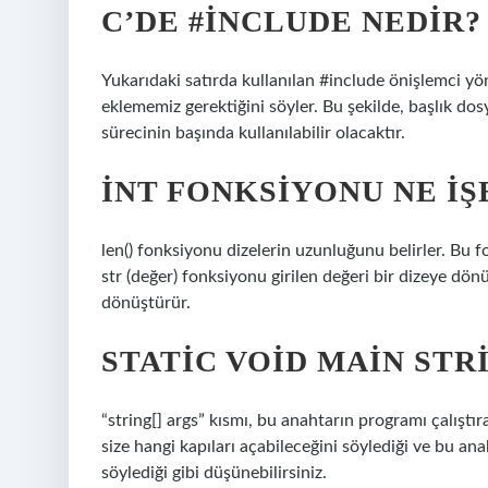
C’DE #INCLUDE NEDIR?
Yukarıdaki satırda kullanılan #include önişlemci yö
eklememiz gerektiğini söyler. Bu şekilde,
başlık dos
sürecinin başında kullanılabilir olacaktır.
İNT FONKSIYONU NE IŞ
len() fonksiyonu dizelerin uzunluğunu belirler. Bu f
str (değer) fonksiyonu girilen değeri bir dizeye dönü
dönüştürür.
STATIC VOID MAIN STR
“string[] args” kısmı, bu anahtarın programı çalıştır
size hangi kapıları açabileceğini söylediği ve bu an
söylediği gibi düşünebilirsiniz.