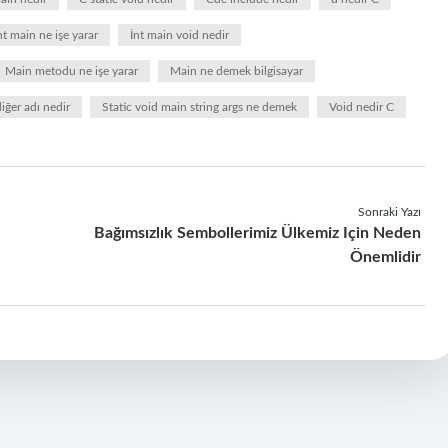
nt main ne işe yarar
İnt main void nedir
Main metodu ne işe yarar
Main ne demek bilgisayar
ğer adı nedir
Static void main string args ne demek
Void nedir C
Sonraki Yazı
Bağımsızlık Sembollerimiz Ülkemiz Için Neden
Önemlidir