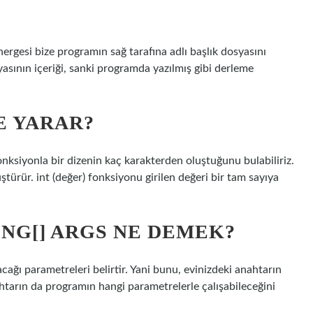
nergesi bize programın sağ tarafına
adlı başlık dosyasını
yasının içeriği, sanki programda yazılmış gibi derleme
E YARAR?
onksiyonla bir dizenin kaç karakterden oluştuğunu bulabiliriz.
ştürür. int (değer) fonksiyonu girilen değeri bir tam sayıya
ING[] ARGS NE DEMEK?
acağı parametreleri belirtir. Yani bunu, evinizdeki anahtarın
ahtarın da programın hangi parametrelerle çalışabileceğini