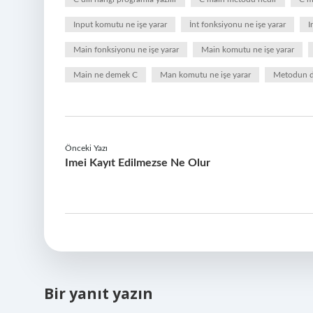
Input komutu ne işe yarar
İnt fonksiyonu ne işe yarar
I
Main fonksiyonu ne işe yarar
Main komutu ne işe yarar
Main ne demek C
Man komutu ne işe yarar
Metodun di
Önceki Yazı
Imei Kayıt Edilmezse Ne Olur
Bir yanıt yazın