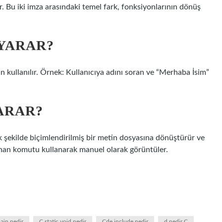
r. Bu iki imza arasındaki temel fark, fonksiyonlarının dönüş
 YARAR?
 kullanılır. Örnek: Kullanıcıya adını soran ve “Merhaba İsim”
ARAR?
şekilde biçimlendirilmiş bir metin dosyasına dönüştürür ve
nan komutu kullanarak manuel olarak görüntüler.
ain nedir
C static void nedir
Cde include nedir
d nedir C