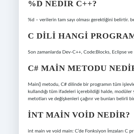
%D NEDIR C++?
%d – verilerin tam sayı olması gerektiğini belirtir. 
C DILI HANGI PROGRAM
Son zamanlarda Dev-C++, Code:Blocks, Eclipse ve N
C# MAIN METODU NEDI
Main() metodu, C# dilinde bir programın tüm işlevl
kullandığı tüm ifadeleri içerebildiği halde, modüler
metotları ve değişkenleri çağırır ve bunları belirli bir
İNT MAIN VOID NEDIR?
int main ve void main: C’de Fonksiyon İmzaları C p