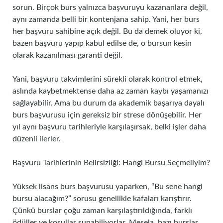
sorun. Birçok burs yalnızca başvuruyu kazananlara değil,
aynı zamanda belli bir kontenjana sahip. Yani, her burs
her başvuru sahibine açık değil. Bu da demek oluyor ki,
bazen başvuru yapıp kabul edilse de, o bursun kesin
olarak kazanılması garanti değil.
Yani, başvuru takvimlerini sürekli olarak kontrol etmek,
aslında kaybetmektense daha az zaman kaybı yaşamanızı
sağlayabilir. Ama bu durum da akademik başarıya dayalı
burs başvurusu için gereksiz bir strese dönüşebilir. Her
yıl aynı başvuru tarihleriyle karşılaşırsak, belki işler daha
düzenli ilerler.
Başvuru Tarihlerinin Belirsizliği: Hangi Bursu Seçmeliyim?
Yüksek lisans burs başvurusu yaparken, “Bu sene hangi
bursu alacağım?” sorusu genellikle kafaları karıştırır.
Çünkü burslar çoğu zaman karşılaştırıldığında, farklı
ödüller ve koşullar sunabiliyorlar. Mesela, bazı burslar