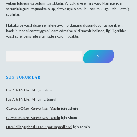
yükümlülüğümüz bulunmamaktadır. Ancak, üyelerimiz yazdıkları içeriklerin
sorumluluğunu taşımakta olup, siteye üye olarak bu sorumluluğu kabul etmiş
sayılırlar.
Hukuka ve yasal düzenlemelere aykırı olduğunu düşündüğünüz içerikleri,
backlinkpanelicomtr@gmail.com
adresine bildirmeniz halinde, ilgili içerikler
yasal süre içerisinde sitemizden kaldırılacaktır.
Arama
SON YORUMLAR
Faz Artı Mı Eksi Mi
için
admin
Faz Artı Mı Eksi Mi
için
Ertuğrul
Cezvede Güzel Kahve Nasıl Yapılır
için
admin
Cezvede Güzel Kahve Nasıl Yapılır
için
Sinan
Hamilelik Şüphesi Olan Spor Yapabilir Mi
için
admin