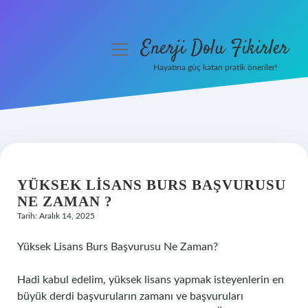
Enerji Dolu Fikirler
menüyü
aç
Hayatına güç katan pratik öneriler!
Anasayfa
Gizlilik Politikası
Yasal Uyarı
YÜKSEK LISANS BURS BAŞVURUSU
Hakkımızda
NE ZAMAN ?
Tarih: Aralık 14, 2025
Yüksek Lisans Burs Başvurusu Ne Zaman?
Hadi kabul edelim, yüksek lisans yapmak isteyenlerin en
büyük derdi başvuruların zamanı ve başvuruları