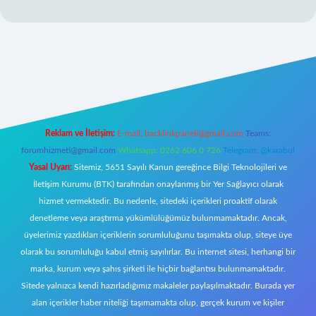
ı
Reklam ve İletişim:
E-mail:
backlinkpaneli@gmail.com
Teams:
forumhizmeti@gmail.com
Whatsapp: 0262 606 0 726
Telegram: @karabul
Yasal Uyarı:
Sitemiz, 5651 Sayılı Kanun gereğince Bilgi Teknolojileri ve
İletişim Kurumu (BTK) tarafından onaylanmış bir Yer Sağlayıcı olarak
hizmet vermektedir. Bu nedenle, sitedeki içerikleri proaktif olarak
denetleme veya araştırma yükümlülüğümüz bulunmamaktadır. Ancak,
üyelerimiz yazdıkları içeriklerin sorumluluğunu taşımakta olup, siteye üye
olarak bu sorumluluğu kabul etmiş sayılırlar. Bu internet sitesi, herhangi bir
marka, kurum veya şahıs şirketi ile hiçbir bağlantısı bulunmamaktadır.
Sitede yalnızca kendi hazırladığımız makaleler paylaşılmaktadır. Burada yer
alan içerikler haber niteliği taşımamakta olup, gerçek kurum ve kişiler