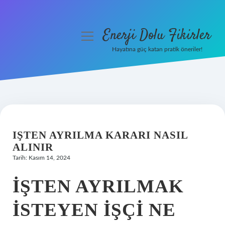
Enerji Dolu Fikirler
menüyü
aç
Hayatına güç katan pratik öneriler!
Anasayfa
Gizlilik Politikası
Yasal Uyarı
IŞTEN AYRILMA KARARI NASIL
Hakkımızda
ALINIR
Tarih: Kasım 14, 2024
İŞTEN AYRILMAK
ISTEYEN IŞÇI NE