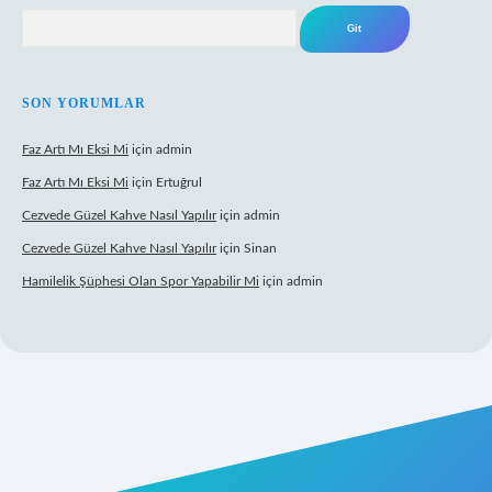
Arama
SON YORUMLAR
Faz Artı Mı Eksi Mi
için
admin
Faz Artı Mı Eksi Mi
için
Ertuğrul
Cezvede Güzel Kahve Nasıl Yapılır
için
admin
Cezvede Güzel Kahve Nasıl Yapılır
için
Sinan
Hamilelik Şüphesi Olan Spor Yapabilir Mi
için
admin
betci.co/
ilbet
ilbet.casino
ilbet.online
betexper
betexper.xyz
elexbet