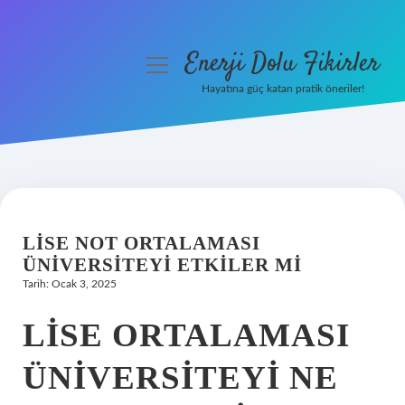
Enerji Dolu Fikirler
menüyü
aç
Hayatına güç katan pratik öneriler!
Anasayfa
Gizlilik Politikası
Yasal Uyarı
LISE NOT ORTALAMASI
Hakkımızda
ÜNIVERSITEYI ETKILER MI
Tarih: Ocak 3, 2025
LISE ORTALAMASI
ÜNIVERSITEYI NE