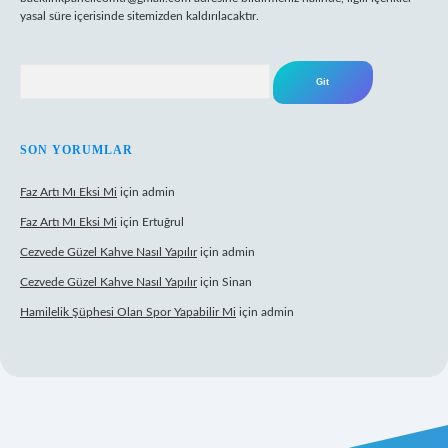
yasal süre içerisinde sitemizden kaldırılacaktır.
Arama
SON YORUMLAR
Faz Artı Mı Eksi Mi
için
admin
Faz Artı Mı Eksi Mi
için
Ertuğrul
Cezvede Güzel Kahve Nasıl Yapılır
için
admin
Cezvede Güzel Kahve Nasıl Yapılır
için
Sinan
Hamilelik Şüphesi Olan Spor Yapabilir Mi
için
admin
://betci.co/
ilbet
ilbet.casino
ilbet.online
betexper
betexper.xyz
elex