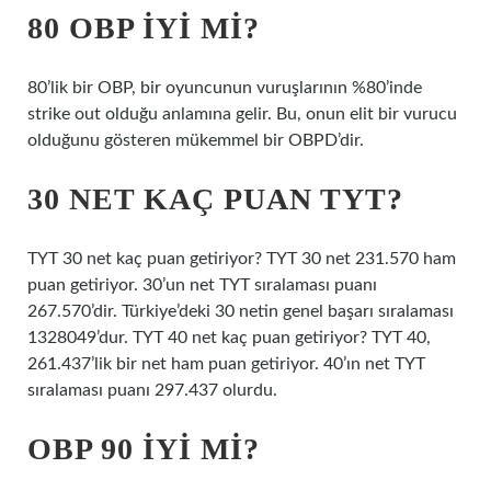
80 OBP IYI MI?
80’lik bir OBP, bir oyuncunun vuruşlarının %80’inde
strike out olduğu anlamına gelir. Bu, onun elit bir vurucu
olduğunu gösteren mükemmel bir OBPD’dir.
30 NET KAÇ PUAN TYT?
TYT 30 net kaç puan getiriyor? TYT 30 net 231.570 ham
puan getiriyor. 30’un net TYT sıralaması puanı
267.570’dir. Türkiye’deki 30 netin genel başarı sıralaması
1328049’dur. TYT 40 net kaç puan getiriyor? TYT 40,
261.437’lik bir net ham puan getiriyor. 40’ın net TYT
sıralaması puanı 297.437 olurdu.
OBP 90 IYI MI?