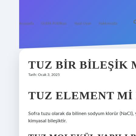
Anasayfa
Gizlilik Politikası
Yasal Uyarı
Hakkımızda
TUZ BIR BILEŞIK 
Tarih: Ocak 3, 2025
TUZ ELEMENT MI 
Sofra tuzu olarak da bilinen sodyum klorür (NaCl), y
kimyasal bileşiktir.