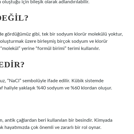
luştuğu için bileşik olarak adlandırılabilir.
DEĞIL?
ilde gördüğümüz gibi, tek bir sodyum klorür molekülü yoktur,
 oluşturmak üzere birleşmiş birçok sodyum ve klorür
molekül” yerine “formül birimi” terimi kullanılır.
EDIR?
uz, “NaCl” sembolüyle ifade edilir. Kübik sistemde
 Saf haliyle yaklaşık %40 sodyum ve %60 klordan oluşur.
n, antik çağlardan beri kullanılan bir besindir. Kimyada
ak hayatımızda çok önemli ve zararlı bir rol oynar.