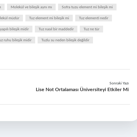
ı
Molekül ve bileşik aynı mı
Sofra tuzu element mi bileşik mi
olekül müdür
Tuz element mi bileşik mi
Tuz elementi nedir
apılı bileşik midir
Tuz nasıl bir maddedir
Tuz ne tür
uz ruhu bileşik midir
Tuzlu su neden bileşik değildir
Sonraki Yazı
Lise Not Ortalaması Üniversiteyi Etkiler Mi