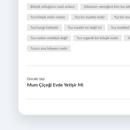
Bileşik olduğunu nasıl anlarız
Dilaranın yemeğine kim tuz att
Tuz bileşik midir neden
Tuz bir madde midir
Tuz bir m
Tuz hangi haldedir
Tuz madde mi değil mi
Tuz molekül y
Tuz neden molekül değil
Tuz organik bir bileşik midir
T
Tuzun ana bileşeni nedir
Önceki Yazı
Mum Çiçeği Evde Yetişir Mi