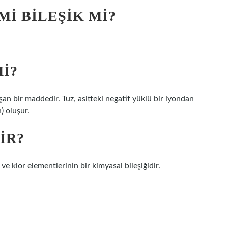
I BILEŞIK MI?
I?
şan bir maddedir. Tuz, asitteki negatif yüklü bir iyondan
) oluşur.
IR?
ve klor elementlerinin bir kimyasal bileşiğidir.