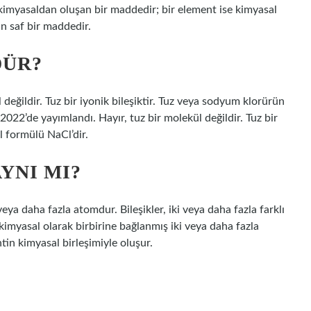
ı kimyasaldan oluşan bir maddedir; bir element ise kimyasal
n saf bir maddedir.
DÜR?
 değildir. Tuz bir iyonik bileşiktir. Tuz veya sodyum klorürün
022’de yayımlandı. Hayır, tuz bir molekül değildir. Tuz bir
l formülü NaCl’dir.
YNI MI?
eya daha fazla atomdur. Bileşikler, iki veya daha fazla farklı
kimyasal olarak birbirine bağlanmış iki veya daha fazla
ntin kimyasal birleşimiyle oluşur.