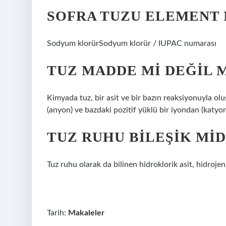
SOFRA TUZU ELEMENT M
Sodyum klorürSodyum klorür / IUPAC numarası
TUZ MADDE MI DEĞIL M
Kimyada tuz, bir asit ve bir bazın reaksiyonuyla olu
(anyon) ve bazdaki pozitif yüklü bir iyondan (katyon
TUZ RUHU BILEŞIK MID
Tuz ruhu olarak da bilinen hidroklorik asit, hidrojen 
Tarih:
Makaleler