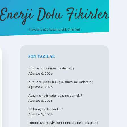
Enerji Dolu Fikirler
Hayatına güç katan pratik öneriler!
https://be
SIDEBAR
SON YAZILAR
Bulmacada sınır uç ne demek ?
Ağustos 6, 2026
Kuduz mikrobu kuluçka süresi ne kadardır ?
Ağustos 6, 2026
Avazın çıktığı kadar avaz ne demek ?
Ağustos 5, 2026
56 hangi beden kadın ?
Ağustos 3, 2026
Turuncuyla maviyi karıştırınca hangi renk olur ?