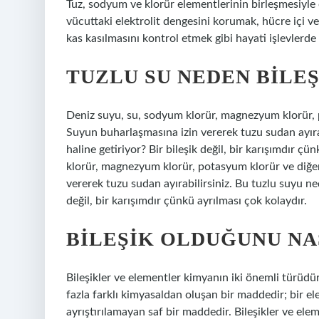
Tuz, sodyum ve klorür elementlerinin birleşmesiyle 
vücuttaki elektrolit dengesini korumak, hücre içi ve 
kas kasılmasını kontrol etmek gibi hayati işlevlerde 
TUZLU SU NEDEN BILEŞ
Deniz suyu, su, sodyum klorür, magnezyum klorür, po
Suyun buharlaşmasına izin vererek tuzu sudan ayırabi
haline getiriyor? Bir bileşik değil, bir karışımdır 
klorür, magnezyum klorür, potasyum klorür ve diğer 
vererek tuzu sudan ayırabilirsiniz. Bu tuzlu suyu nede
değil, bir karışımdır çünkü ayrılması çok kolaydır.
BILEŞIK OLDUĞUNU NA
Bileşikler ve elementler kimyanın iki önemli türüdür.
fazla farklı kimyasaldan oluşan bir maddedir; bir e
ayrıştırılamayan saf bir maddedir. Bileşikler ve elem