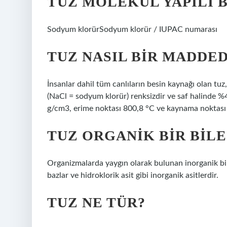
TUZ MOLEKÜL YAPILI B
Sodyum klorürSodyum klorür / IUPAC numarası
TUZ NASIL BIR MADDED
İnsanlar dahil tüm canlıların besin kaynağı olan tu
(NaCl = sodyum klorür) renksizdir ve saf halinde %
g/cm3, erime noktası 800,8 °C ve kaynama noktası 1
TUZ ORGANIK BIR BILE
Organizmalarda yaygın olarak bulunan inorganik bileş
bazlar ve hidroklorik asit gibi inorganik asitlerdir.
TUZ NE TÜR?