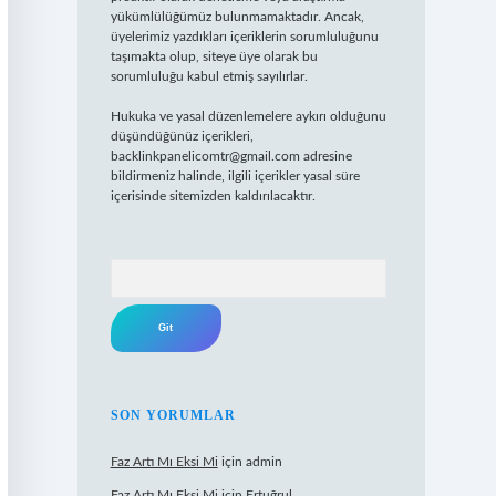
yükümlülüğümüz bulunmamaktadır. Ancak,
üyelerimiz yazdıkları içeriklerin sorumluluğunu
taşımakta olup, siteye üye olarak bu
sorumluluğu kabul etmiş sayılırlar.
Hukuka ve yasal düzenlemelere aykırı olduğunu
düşündüğünüz içerikleri,
backlinkpanelicomtr@gmail.com
adresine
bildirmeniz halinde, ilgili içerikler yasal süre
içerisinde sitemizden kaldırılacaktır.
Arama
SON YORUMLAR
Faz Artı Mı Eksi Mi
için
admin
Faz Artı Mı Eksi Mi
için
Ertuğrul