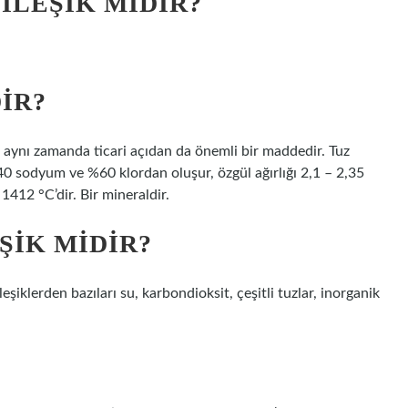
ILEŞIK MIDIR?
IR?
z, aynı zamanda ticari açıdan da önemli bir maddedir. Tuz
40 sodyum ve %60 klordan oluşur, özgül ağırlığı 2,1 – 2,35
412 °C’dir. Bir mineraldir.
ŞIK MIDIR?
iklerden bazıları su, karbondioksit, çeşitli tuzlar, inorganik