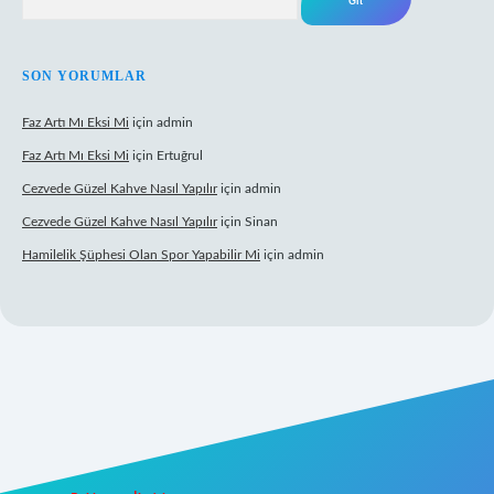
SON YORUMLAR
Faz Artı Mı Eksi Mi
için
admin
Faz Artı Mı Eksi Mi
için
Ertuğrul
Cezvede Güzel Kahve Nasıl Yapılır
için
admin
Cezvede Güzel Kahve Nasıl Yapılır
için
Sinan
Hamilelik Şüphesi Olan Spor Yapabilir Mi
için
admin
 canlı