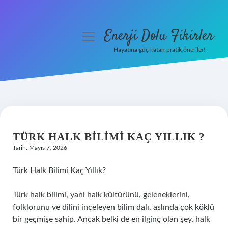
Enerji Dolu Fikirler
menüyü
aç
Hayatına güç katan pratik öneriler!
Anasayfa
Gizlilik Politikası
Yasal Uyarı
TÜRK HALK BILIMI KAÇ YILLIK ?
Hakkımızda
Tarih: Mayıs 7, 2026
Türk Halk Bilimi Kaç Yıllık?
Türk halk bilimi, yani halk kültürünü, geleneklerini,
folklorunu ve dilini inceleyen bilim dalı, aslında çok köklü
bir geçmişe sahip. Ancak belki de en ilginç olan şey, halk